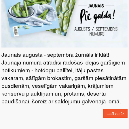
Jaunais augusta - septembra žurnāls ir klāt!
Jaunajā numurā atradīsi radošas idejas garšīgiem
notikumiem - hotdogu ballītei, Itāļu pastas
vakaram, sātīgām brokastīm, garšām piesātinātām
pusdienām, veselīgām vakariņām, krājumiem
konservu plauktiņam un, protams, desertu
baudīšanai, šoreiz ar saldējumu galvenajā lomā.
Lasīt vairāk