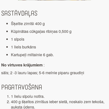
Sastāvdaļas
Šķeltie zirnīši 400 g
Kūpinātas cūkgaļas ribiņas 0,500 g
1 sīpols
1 liels burkāns
Kartupeļi miltainie 6 gab.
No virtuves krājumiem
:
sāls; 2 -3 lauru lapas; 5-6 melnie piparu graudiņi
Pagatavošana
1 lielu sīpolu notīra.
400 g šķeltos zirnīšus ieber sietā, noskalo zem tekoša,
auksta ūdens.