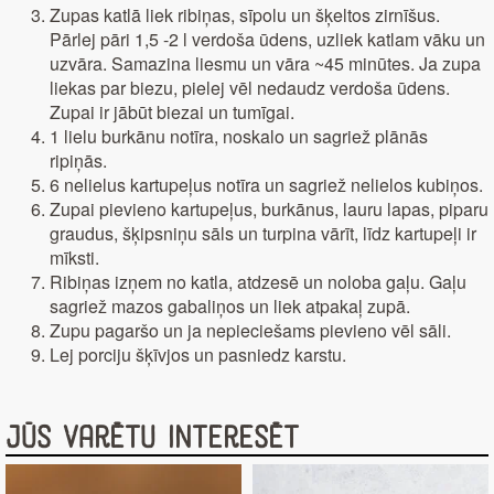
Zupas katlā liek ribiņas, sīpolu un šķeltos zirnīšus.
Pārlej pāri 1,5 -2 l verdoša ūdens, uzliek katlam vāku un
uzvāra. Samazina liesmu un vāra ~45 minūtes. Ja zupa
liekas par biezu, pielej vēl nedaudz verdoša ūdens.
Zupai ir jābūt biezai un tumīgai.
1 lielu burkānu notīra, noskalo un sagriež plānās
ripiņās.
6 nelielus kartupeļus notīra un sagriež nelielos kubiņos.
Zupai pievieno kartupeļus, burkānus, lauru lapas, piparu
graudus, šķipsniņu sāls un turpina vārīt, līdz kartupeļi ir
mīksti.
Ribiņas izņem no katla, atdzesē un noloba gaļu. Gaļu
sagriež mazos gabaliņos un liek atpakaļ zupā.
Zupu pagaršo un ja nepieciešams pievieno vēl sāli.
Lej porciju šķīvjos un pasniedz karstu.
Jūs varētu interesēt