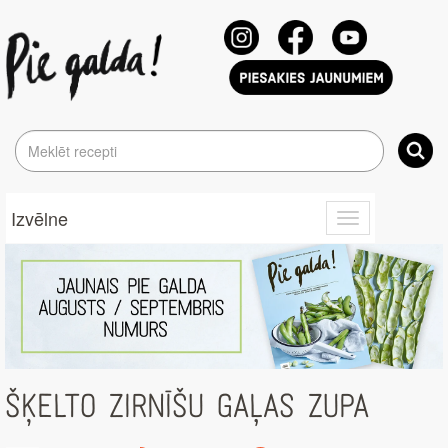
Izvēlne
Toggle
navigation
ŠĶELTO ZIRNĪŠU GAĻAS ZUPA