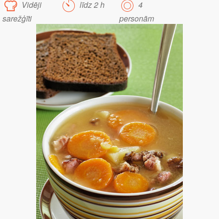
Vidēji
līdz 2 h
4
sarežģīti
personām