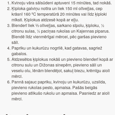
Kvinoju vāra sālsūdeni aptuveni 15 minūtes, tad nokāš.
Ķiploka galviņu notīra un liek 150 ml olīveļļas, cep
krāsnī 160 ºC temperatūrā 20 minūtes vai līdz ķiploki
mīksti. Ķiplokus atdzesē kopā ar eļļu.
Blenderī liek ⅓ olīveļļas, sarkano sīpolu, ķiploku, ½
citronu sulas, ½ paciņas rukolas un Kajennas piparus.
Blendē līdz vienmērīgai mērcei, pēc garšas pievieno
sāli.
Papriku un kukurūzu nogrilē, kad gatavas, sagriež
gabalos.
Atdzesētos ķiplokus nokāš un pievieno blenderī kopā ar
citronu sulu un Dižonas sinepēm, pievieno sāli un
veselu olu, lēnām blendējot, sakuļ biezu, krēmīgu aioli
mērci.
Pannā sajauc papriku, kvinoju un kukurūzu, uzsilda,
pievieno rukolas pesto, apmaisa. Pašās beigās
pievieno atlikušo rukolu un apmaisa. Pasniedz ar aioli
mērci.