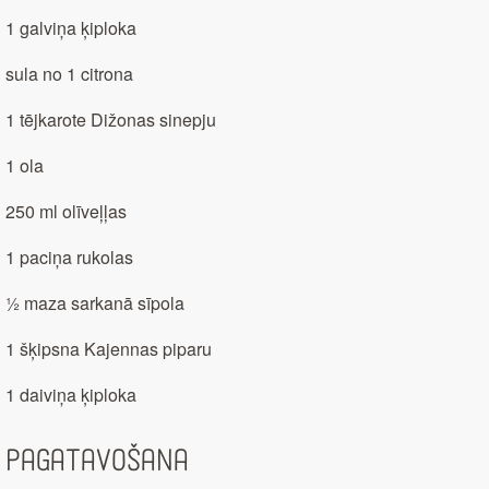
1 galviņa ķiploka
sula no 1 citrona
1 tējkarote Dižonas sinepju
1 ola
250 ml olīveļļas
1 paciņa rukolas
½ maza sarkanā sīpola
1 šķipsna Kajennas piparu
1 daiviņa ķiploka
Pagatavošana