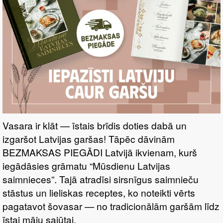
Vasara ir klāt — īstais brīdis doties dabā un
izgaršot Latvijas garšas! Tāpēc dāvinām
BEZMAKSAS PIEGĀDI Latvijā ikvienam, kurš
iegādāsies grāmatu “Mūsdienu Latvijas
saimnieces”. Tajā atradīsi sirsnīgus saimnieču
stāstus un lieliskas receptes, ko noteikti vērts
pagatavot šovasar — no tradicionālām garšām līdz
īstai māju sajūtai.