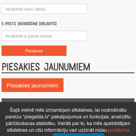
E-pasts (nerādīsim) (obligāts)
PIESAKIES JAUNUMIEM
Piesakies jaunumiem
Pie GALDA!
Šajā vietnē mēs izmantojam sīkdatnes, lai nodrošinātu
Kontakti
Reklāma
Par mums
Autortiesības
pareizu "piegalda.lv" pakalpojumus un funkcijas, analizētu
pārlūkošanas statistiku. Vairāk par to, ka mēs apstrādājam
PRIVĀTUMA POLITIKA
NOTEIKUMI – DISTANCES
sīkdatnes un citu informāciju vari uzzināt mūsu
privātuma
LĪGUMS
Uz augšu ↑