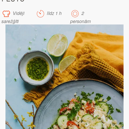
Vidēji
līdz 1 h
2
sarežģīti
personām