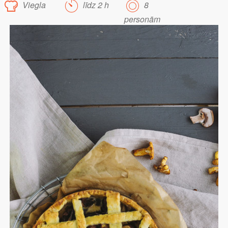
Viegla
līdz 2 h
8
personām