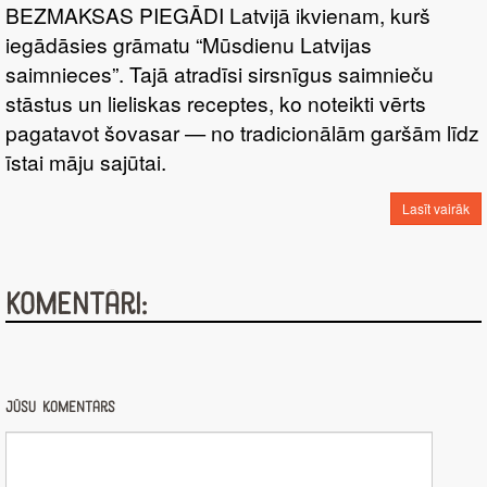
BEZMAKSAS PIEGĀDI Latvijā ikvienam, kurš
iegādāsies grāmatu “Mūsdienu Latvijas
saimnieces”. Tajā atradīsi sirsnīgus saimnieču
stāstus un lieliskas receptes, ko noteikti vērts
pagatavot šovasar — no tradicionālām garšām līdz
īstai māju sajūtai.
Lasīt vairāk
Komentāri:
Jūsu komentārs