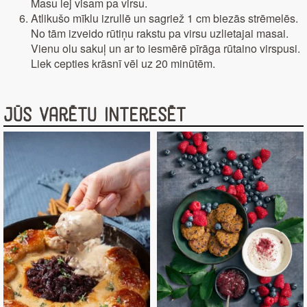
Masu lej visam pa virsu.
Atlikušo mīklu izrullē un sagriež 1 cm biezās strēmelēs.
No tām izveido rūtiņu rakstu pa virsu uzlietajai masai.
Vienu olu sakuļ un ar to iesmērē pīrāga rūtaino virspusi.
Liek cepties krāsnī vēl uz 20 minūtēm.
Jūs varētu interesēt