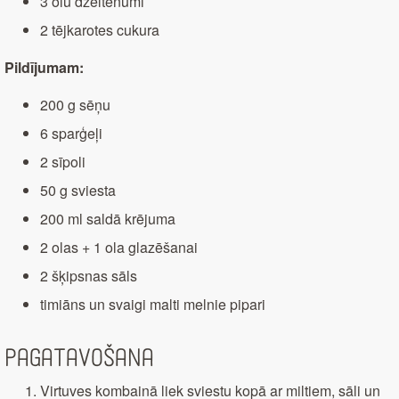
3 olu dzeltenumi
2 tējkarotes cukura
Pildījumam:
200 g sēņu
6 sparģeļi
2 sīpoli
50 g sviesta
200 ml saldā krējuma
2 olas + 1 ola glazēšanai
2 šķipsnas sāls
timiāns un svaigi malti melnie pipari
Pagatavošana
Virtuves kombainā liek sviestu kopā ar miltiem, sāli un