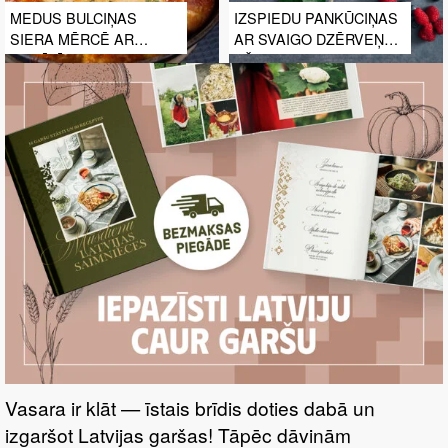
MEDUS BULCIŅAS
IZSPIEDU PANKŪCIŅAS
SIERA MĒRCĒ AR
AR SVAIGO DZĒRVEŅU
KANĒLĪ
DŽEMU
KARAMELIZĒTIEM
SĪPOLIEM
Vasara ir klāt — īstais brīdis doties dabā un
izgaršot Latvijas garšas! Tāpēc dāvinām