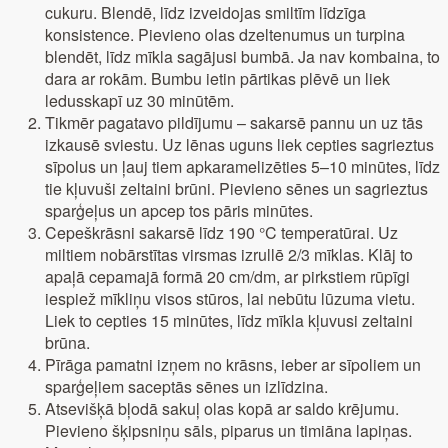
cukuru. Blendē, līdz izveidojas smiltīm līdzīga
konsistence. Pievieno olas dzeltenumus un turpina
blendēt, līdz mīkla sagājusi bumbā. Ja nav kombaina, to
dara ar rokām. Bumbu ietin pārtikas plēvē un liek
ledusskapī uz 30 minūtēm.
Tikmēr pagatavo pildījumu – sakarsē pannu un uz tās
izkausē sviestu. Uz lēnas uguns liek cepties sagrieztus
sīpolus un ļauj tiem apkaramelizēties 5–10 minūtes, līdz
tie kļuvuši zeltaini brūni. Pievieno sēnes un sagrieztus
sparģeļus un apcep tos pāris minūtes.
Cepeškrāsni sakarsē līdz 190 °C temperatūrai. Uz
miltiem nobārstītas virsmas izrullē 2/3 mīklas. Klāj to
apaļā cepamajā formā 20 cm/dm, ar pirkstiem rūpīgi
iespiež mīkliņu visos stūros, lai nebūtu lūzuma vietu.
Liek to cepties 15 minūtes, līdz mīkla kļuvusi zeltaini
brūna.
Pīrāga pamatni izņem no krāsns, ieber ar sīpoliem un
sparģeļiem saceptās sēnes un izlīdzina.
Atsevišķā bļodā sakuļ olas kopā ar saldo krējumu.
Pievieno šķipsniņu sāls, piparus un timiāna lapiņas.