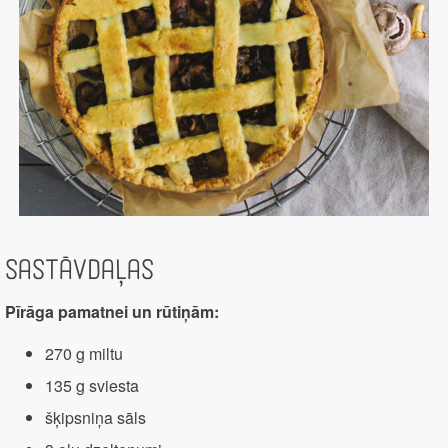
Sastāvdaļas
Pīrāga pamatnei un rūtiņām:
270 g miltu
135 g sviesta
šķipsniņa sāls