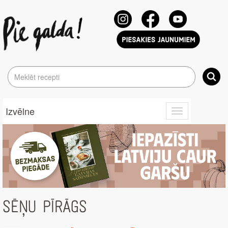
Izvēlne
Toggle
navigation
SĒŅU PĪRĀGS