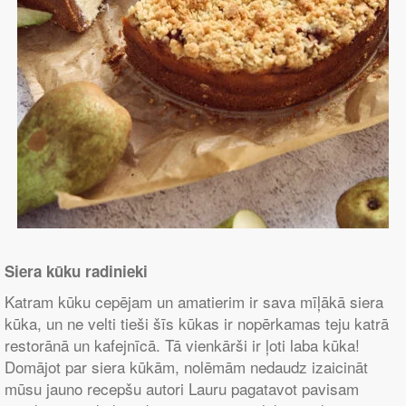
Siera kūku radinieki
Katram kūku cepējam un amatierim ir sava mīļākā siera
kūka, un ne velti tieši šīs kūkas ir nopērkamas teju katrā
restorānā un kafejnīcā. Tā vienkārši ir ļoti laba kūka!
Domājot par siera kūkām, nolēmām nedaudz izaicināt
mūsu jauno recepšu autori Lauru pagatavot pavisam