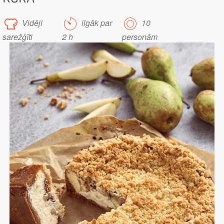
Vidēji
ilgāk par
10
sarežģīti
2 h
personām