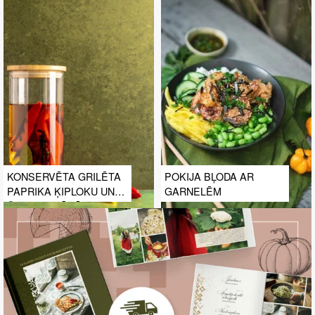
KONSERVĒTA GRILĒTA
POKIJA BĻODA AR
PAPRIKA ĶIPLOKU UN
GARNELĒM
ČILI MARINĀDĒ