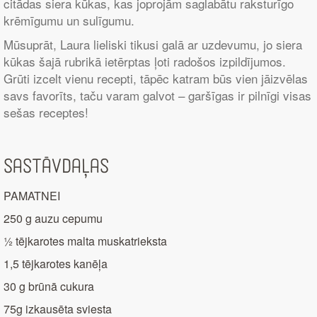
citādas siera kūkas, kas joprojām saglabātu raksturīgo
krēmīgumu un sulīgumu.
Mūsuprāt, Laura lieliski tikusi galā ar uzdevumu, jo siera
kūkas šajā rubrikā ietērptas ļoti radošos izpildījumos.
Grūti izcelt vienu recepti, tāpēc katram būs vien jāizvēlas
savs favorīts, taču varam galvot – garšīgas ir pilnīgi visas
sešas receptes!
Sastāvdaļas
PAMATNEI
250 g auzu cepumu
½ tējkarotes malta muskatrieksta
1,5 tējkarotes kanēļa
30 g brūnā cukura
75g izkausēta sviesta