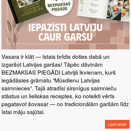
Vasara ir klāt — īstais brīdis doties dabā un
izgaršot Latvijas garšas! Tāpēc dāvinām
BEZMAKSAS PIEGĀDI Latvijā ikvienam, kurš
iegādāsies grāmatu “Mūsdienu Latvijas
saimnieces”. Tajā atradīsi sirsnīgus saimnieču
stāstus un lieliskas receptes, ko noteikti vērts
pagatavot šovasar — no tradicionālām garšām līdz
īstai māju sajūtai.
Lasīt vairāk