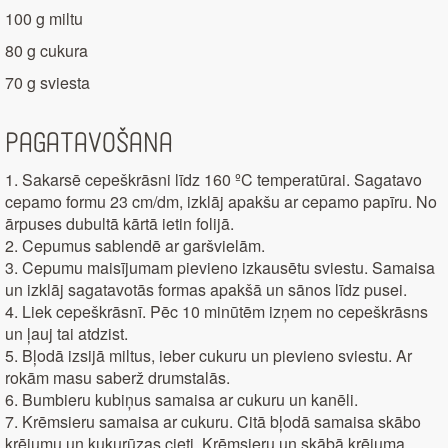
100 g miltu
80 g cukura
70 g sviesta
Pagatavošana
1. Sakarsē cepeškrāsni līdz 160 ºC temperatūrai. Sagatavo
cepamo formu 23 cm/dm, izklāj apakšu ar cepamo papīru. No
ārpuses dubultā kārtā ietin folijā.
2. Cepumus sablendē ar garšvielām.
3. Cepumu maisījumam pievieno izkausētu sviestu. Samaisa
un izklāj sagatavotās formas apakšā un sānos līdz pusei.
4. Liek cepeškrāsnī. Pēc 10 minūtēm izņem no cepeškrāsns
un ļauj tai atdzist.
5. Bļodā izsijā miltus, ieber cukuru un pievieno sviestu. Ar
rokām masu saberž drumstalās.
6. Bumbieru kubiņus samaisa ar cukuru un kanēli.
7. Krēmsieru samaisa ar cukuru. Citā bļodā samaisa skābo
krējumu un kukurūzas cieti. Krēmsieru un skābā krējuma