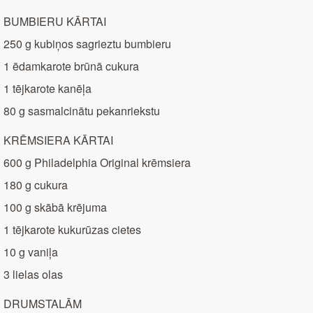
BUMBIERU KĀRTAI
250 g kubiņos sagrieztu bumbieru
1 ēdamkarote brūnā cukura
1 tējkarote kanēļa
80 g sasmalcinātu pekanriekstu
KRĒMSIERA KĀRTAI
600 g Philadelphia Original krēmsiera
180 g cukura
100 g skābā krējuma
1 tējkarote kukurūzas cietes
10 g vaniļa
3 lielas olas
DRUMSTALĀM