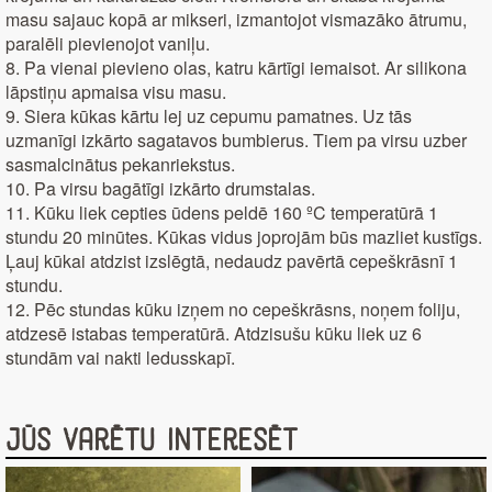
masu sajauc kopā ar mikseri, izmantojot vismazāko ātrumu,
paralēli pievienojot vaniļu.
8. Pa vienai pievieno olas, katru kārtīgi iemaisot. Ar silikona
lāpstiņu apmaisa visu masu.
9. Siera kūkas kārtu lej uz cepumu pamatnes. Uz tās
uzmanīgi izkārto sagatavos bumbierus. Tiem pa virsu uzber
sasmalcinātus pekanriekstus.
10. Pa virsu bagātīgi izkārto drumstalas.
11. Kūku liek cepties ūdens peldē 160 ºC temperatūrā 1
stundu 20 minūtes. Kūkas vidus joprojām būs mazliet kustīgs.
Ļauj kūkai atdzist izslēgtā, nedaudz pavērtā cepeškrāsnī 1
stundu.
12. Pēc stundas kūku izņem no cepeškrāsns, noņem foliju,
atdzesē istabas temperatūrā. Atdzisušu kūku liek uz 6
stundām vai nakti ledusskapī.
Jūs varētu interesēt