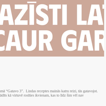
mā “Gatavo 3”. Lindas receptes mainās katru reizi, tās gatavojot.
ts kā virtuvē rosīties ikvienam, kas to līdz šim vēl nav