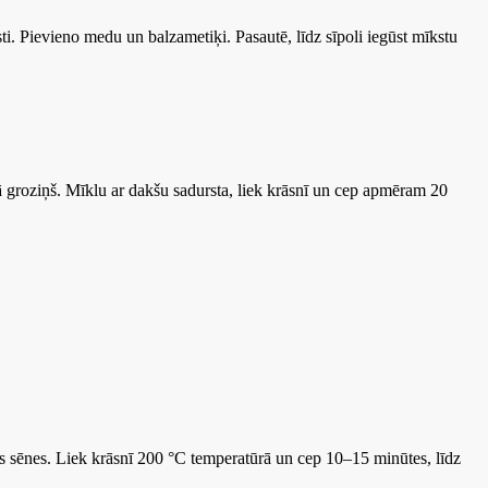
ti. Pievieno medu un balzametiķi. Pasautē, līdz sīpoli iegūst mīkstu
 kā groziņš. Mīklu ar dakšu sadursta, liek krāsnī un cep apmēram 20
tās sēnes. Liek krāsnī 200 °C temperatūrā un cep 10–15 minūtes, līdz