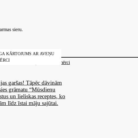
armas sieru.
GA KĀRTOJUMS AR AVEŅU
ĒRCI
vijas garšas! Tāpēc dāvinām
ies grāmatu “Mūsdienu
stus un lieliskas receptes, ko
m līdz īstai māju sajūtai.