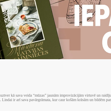
 uztver kā sava veida “mūzas” jaunām improvizācijām virtuvē un raidīju
Lindai ir arī sava pavārgrāmata, kur caur košām krāsām un bildēm parādī