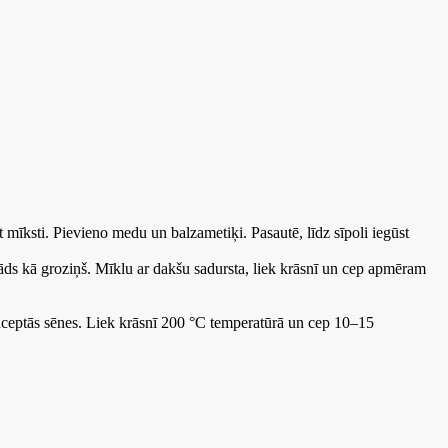
 mīksti. Pievieno medu un balzametiķi. Pasautē, līdz sīpoli iegūst
s tāds kā groziņš. Mīklu ar dakšu sadursta, liek krāsnī un cep apmēram
 saceptās sēnes. Liek krāsnī 200 °C temperatūrā un cep 10–15