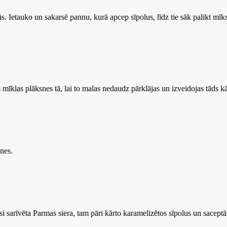
 Ietauko un sakarsē pannu, kurā apcep sīpolus, līdz tie sāk palikt mīks
mīklas plāksnes­­­­ tā, lai to malas nedaudz pārklājas un izveidojas tāds
nes.
si sarīvēta Parmas siera, tam pāri kārto karamelizētos sīpolus un sacep