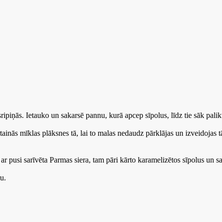
piņās. Ietauko un sakarsē pannu, kurā apcep sīpolus, līdz tie sāk palikt
inās mīklas plāksnes­­­­ tā, lai to malas nedaudz pārklājas un izveidoja
 ar pusi sarīvēta Parmas siera, tam pāri kārto karamelizētos sīpolus un
u.