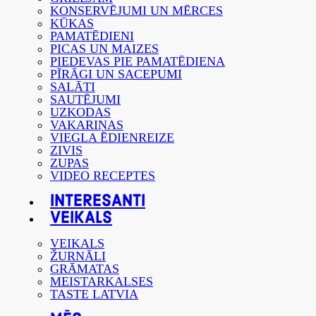
KONSERVĒJUMI UN MĒRCES
KŪKAS
PAMATĒDIENI
PICAS UN MAIZES
PIEDEVAS PIE PAMATĒDIENA
PĪRĀGI UN SACEPUMI
SALĀTI
SAUTĒJUMI
UZKODAS
VAKARIŅAS
VIEGLA ĒDIENREIZE
ZIVIS
ZUPAS
VIDEO RECEPTES
INTERESANTI
VEIKALS
VEIKALS
ŽURNĀLI
GRĀMATAS
MEISTARKALSES
TASTE LATVIA