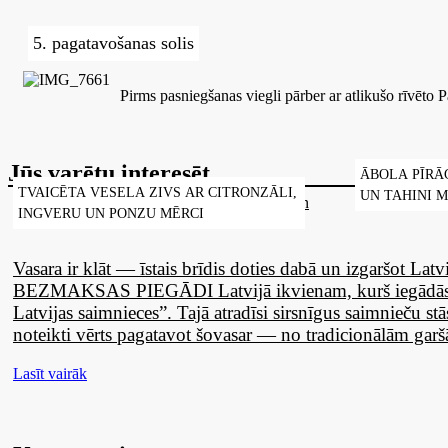
5. pagatavošanas solis
Pirms pasniegšanas viegli pārber ar atlikušo rīvēto P
Jūs varētu interesēt
ĀBOLA PĪRĀ
TVAICĒTA VESELA ZIVS AR CITRONZĀLI,
UN TAHINI M
INGVERU UN PONZU MĒRCI
Vasara ir klāt — īstais brīdis doties dabā un izgaršot Lat
BEZMAKSAS PIEGĀDI Latvijā ikvienam, kurš iegādās
Latvijas saimnieces”. Tajā atradīsi sirsnīgus saimnieču stā
noteikti vērts pagatavot šovasar — no tradicionālām garšā
Lasīt vairāk