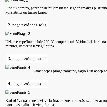
Sīpolus nomizo, pārgriež uz pusēm un tad sagriež smalkās pusripiņās.
konsistenci un tumšu krāsu.
2. pagatavošanas solis
Uzkarsē cepeškrāsni līdz 200 °C temperatūrai. Veidnē liek kārtainās 
minūtes, kamēr tā ir viegli brūna.
3. pagatavošanas solis
Kamēr cepas pīrāga pamatne, sagriež un apcep sē
4. pagatavošanas solis
Kad pīrāga pamatne ir viegli brūna, to izņem no krāsns, apber ar pu
pamatnes maliņas ir viegli brūnas.