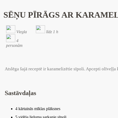
SĒŅU PĪRĀGS AR KARAMEL
Viegla
līdz 1 h
4
personām
Atslēga šajā receptē ir karamelizētie sīpoli. Apcepti olīveļļa 
Sastāvdaļas
4 kārtainās mīklas plāksnes
5 vidēja lieluma sarkanie sīpoli