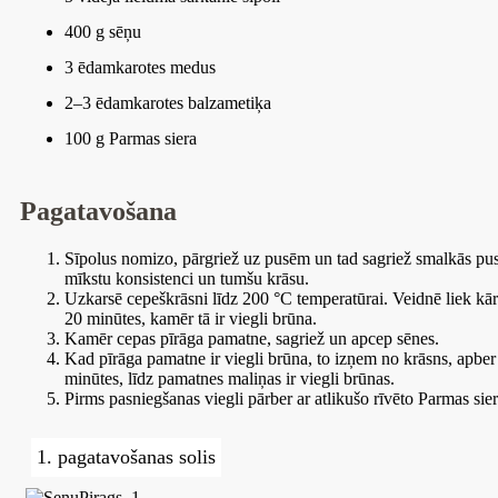
400 g sēņu
3 ēdamkarotes medus
2–3 ēdamkarotes balzametiķa
100 g Parmas siera
Pagatavošana
Sīpolus nomizo, pārgriež uz pusēm un tad sagriež smalkās pusri
mīkstu konsistenci un tumšu krāsu.
Uzkarsē cepeškrāsni līdz 200 °C temperatūrai. Veidnē liek kārta
20 minūtes, kamēr tā ir viegli brūna.
Kamēr cepas pīrāga pamatne, sagriež un apcep sēnes.
Kad pīrāga pamatne ir viegli brūna, to izņem no krāsns, apber
minūtes, līdz pamatnes maliņas ir viegli brūnas.
Pirms pasniegšanas viegli pārber ar atlikušo rīvēto Parmas sier
1. pagatavošanas solis