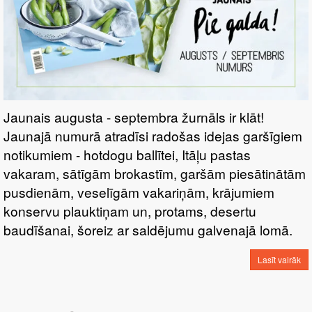
Jaunais augusta - septembra žurnāls ir klāt!
Jaunajā numurā atradīsi radošas idejas garšīgiem
notikumiem - hotdogu ballītei, Itāļu pastas
vakaram, sātīgām brokastīm, garšām piesātinātām
pusdienām, veselīgām vakariņām, krājumiem
konservu plauktiņam un, protams, desertu
baudīšanai, šoreiz ar saldējumu galvenajā lomā.
Lasīt vairāk