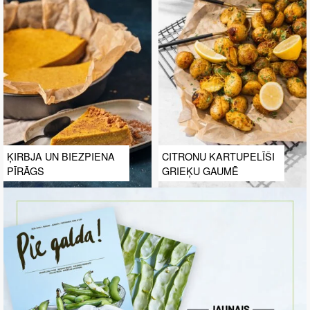
ĶIRBJA UN BIEZPIENA
CITRONU KARTUPELĪŠI
PĪRĀGS
GRIEĶU GAUMĒ