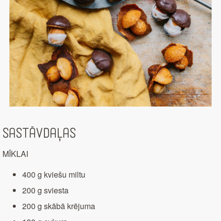
Sastāvdaļas
MĪKLAI
400 g kviešu miltu
200 g sviesta
200 g skābā krējuma