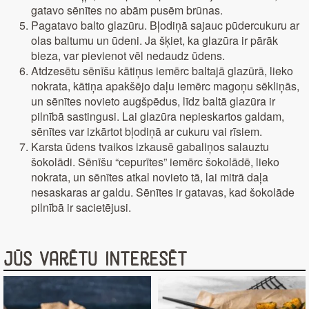
gatavo sēnītes no abām pusēm brūnas.
Pagatavo balto glazūru. Bļodiņā sajauc pūdercukuru ar
olas baltumu un ūdeni. Ja šķiet, ka glazūra ir pārāk
bieza, var pievienot vēl nedaudz ūdens.
Atdzesētu sēnīšu kātiņus iemērc baltajā glazūrā, lieko
nokrata, kātiņa apakšējo daļu iemērc magoņu sēkliņās,
un sēnītes novieto augšpēdus, līdz baltā glazūra ir
pilnībā sastingusi. Lai glazūra nepieskartos galdam,
sēnītes var izkārtot bļodiņā ar cukuru vai rīsiem.
Karsta ūdens tvaikos izkausē gabaliņos salauztu
šokolādi. Sēnīšu “cepurītes” iemērc šokolādē, lieko
nokrata, un sēnītes atkal novieto tā, lai mitrā daļa
nesaskaras ar galdu. Sēnītes ir gatavas, kad šokolāde
pilnībā ir sacietējusi.
Jūs varētu interesēt