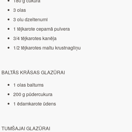
180 g cukura
3 olas
3 olu dzeltenumi
1 tējkarote cepamā pulvera
3/4 tējkarotes kanēļa
1/2 tējkarotes maltu krustnagliņu
BALTĀS KRĀSAS GLAZŪRAI
1 olas baltums
200 g pūdercukura
1 ēdamkarote ūdens
TUMŠAJAI GLAZŪRAI