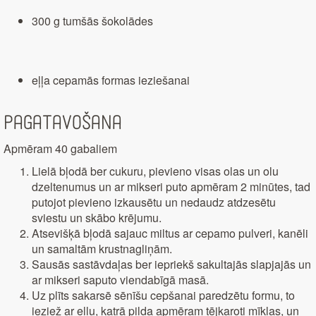
300 g tumšās šokolādes
eļļa cepamās formas ieziešanai
Pagatavošana
Apmēram 40 gabaliem
Lielā bļodā ber cukuru, pievieno visas olas un olu
dzeltenumus un ar mikseri puto apmēram 2 minūtes, tad
putojot pievieno izkausētu un nedaudz atdzesētu
sviestu un skābo krējumu.
Atsevišķā bļodā sajauc miltus ar cepamo pulveri, kanēli
un samaltām krustnagliņām.
Sausās sastāvdaļas ber iepriekš sakultajās slapjajās un
ar mikseri saputo viendabīgā masā.
Uz plīts sakarsē sēnīšu cepšanai paredzētu formu, to
ieziež ar eļļu, katrā pilda apmēram tējkaroti mīklas, un