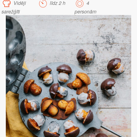
Vidēji
līdz 2 h
4
sarežģīti
personām