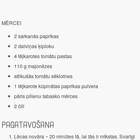
MĒRCEI
2 sarkanās paprikas
2 daiviņas ķiploku
4 tējkarotes tomātu pastas
110 g majonēzes
atlikušās tomātu sēklotnes
1 tējkarote kūpinātas paprikas pulvera
pāris pilienu tabasko mērces
2 čili
Pagatavošana
Lēcas novāra ~ 20 minūtes tā, lai tās ir mīkstas. Svarīgi