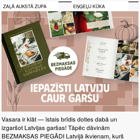
ZAĻĀ AUKSTĀ ZUPA
EŅĢEĻU KŪKA
Vasara ir klāt — īstais brīdis doties dabā un
izgaršot Latvijas garšas! Tāpēc dāvinām
BEZMAKSAS PIEGĀDI Latvijā ikvienam, kurš