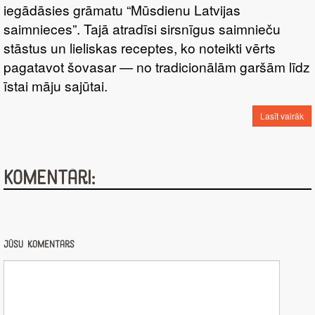
iegādāsies grāmatu “Mūsdienu Latvijas
saimnieces”. Tajā atradīsi sirsnīgus saimnieču
stāstus un lieliskas receptes, ko noteikti vērts
pagatavot šovasar — no tradicionālām garšām līdz
īstai māju sajūtai.
Lasīt vairāk
Komentāri:
Jūsu komentārs