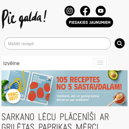
Izvēlne
Toggle
navigation
SARKANO LĒCU PLĀCENĪŠI AR
GRILĒTAS PAPRIKAS MĒRCI