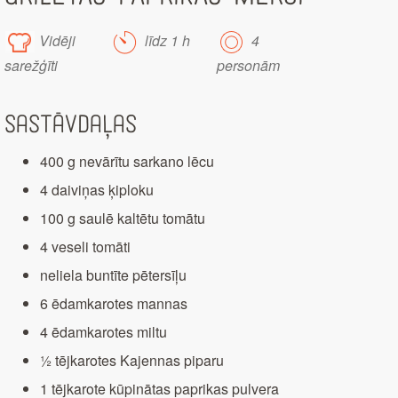
Vidēji
līdz 1 h
4
sarežģīti
personām
Sastāvdaļas
400 g nevārītu sarkano lēcu
4 daiviņas ķiploku
100 g saulē kaltētu tomātu
4 veseli tomāti
neliela buntīte pētersīļu
6 ēdamkarotes mannas
4 ēdamkarotes miltu
½ tējkarotes Kajennas piparu
1 tējkarote kūpinātas paprikas pulvera