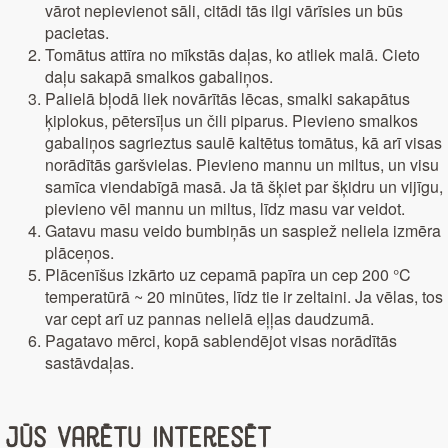
vārot nepievienot sāli, citādi tās ilgi vārīsies un būs
pacietas.
Tomātus attīra no mīkstās daļas, ko atliek malā. Cieto
daļu sakapā smalkos gabaliņos.
Palielā bļodā liek novārītās lēcas, smalki sakapātus
ķiplokus, pētersīļus un čili piparus. Pievieno smalkos
gabaliņos sagrieztus saulē kaltētus tomātus, kā arī visas
norādītās garšvielas. Pievieno mannu un miltus, un visu
samīca viendabīgā masā. Ja tā šķiet par šķidru un vijīgu,
pievieno vēl mannu un miltus, līdz masu var veidot.
Gatavu masu veido bumbiņās un saspiež neliela izmēra
plāceņos.
Plācenīšus izkārto uz cepamā papīra un cep 200 °C
temperatūrā ~ 20 minūtes, līdz tie ir zeltaini. Ja vēlas, tos
var cept arī uz pannas nelielā eļļas daudzumā.
Pagatavo mērci, kopā sablendējot visas norādītās
sastāvdaļas.
Jūs varētu interesēt