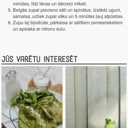
minūtes, līdz lēcas un dārzeņi mīksti.
Beigās zupai pievieno sāli un spinātus. Izslēdz uguni,
samaisa, uzliek zupai vāku un 5 minūtes ļauj atpūsties.
Zupu lej bļodiņās, pārkaisa ar sālītiem zemesriekstiem
un apslaka ar citronu sulu.
Jūs varētu interesēt