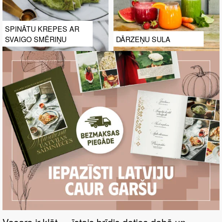
SPINĀTU KREPES AR
SVAIGO SMĒRIŅU
DĀRZEŅU SULA
Vasara ir klāt — īstais brīdis doties dabā un