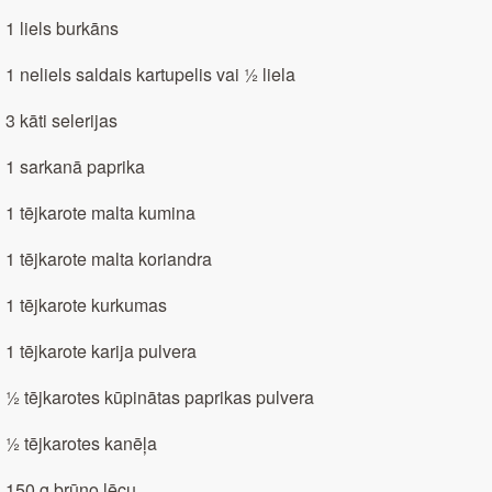
1 liels burkāns
1 neliels saldais kartupelis vai ½ liela
3 kāti selerijas
1 sarkanā paprika
1 tējkarote malta kumina
1 tējkarote malta koriandra
1 tējkarote kurkumas
1 tējkarote karija pulvera
½ tējkarotes kūpinātas paprikas pulvera
½ tējkarotes kanēļa
150 g brūno lēcu