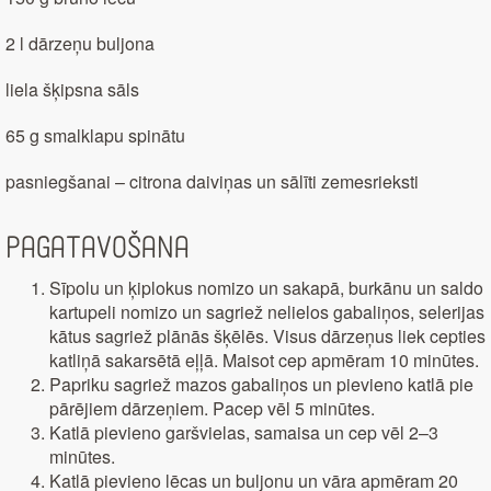
2 l dārzeņu buljona
liela šķipsna sāls
65 g smalklapu spinātu
pasniegšanai – citrona daiviņas un sālīti zemesrieksti
Pagatavošana
Sīpolu un ķiplokus nomizo un sakapā, burkānu un saldo
kartupeli nomizo un sagriež nelielos gabaliņos, selerijas
kātus sagriež plānās šķēlēs. Visus dārzeņus liek cepties
katliņā sakarsētā eļļā. Maisot cep apmēram 10 minūtes.
Papriku sagriež mazos gabaliņos un pievieno katlā pie
pārējiem dārzeņiem. Pacep vēl 5 minūtes.
Katlā pievieno garšvielas, samaisa un cep vēl 2–3
minūtes.
Katlā pievieno lēcas un buljonu un vāra apmēram 20