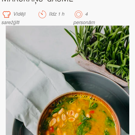
Vidēji
līdz 1 h
4
sarežģīti
personām