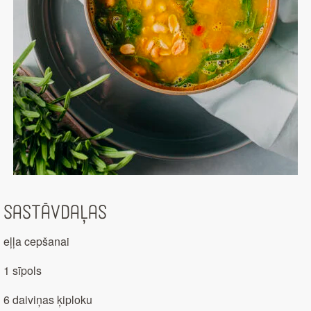
Sastāvdaļas
eļļa cepšanai
1 sīpols
6 daiviņas ķiploku