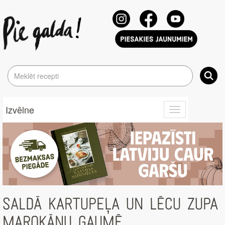
Izvēlne
Toggle
navigation
SALDĀ KARTUPEĻA UN LĒCU ZUPA
MAROKĀŅU GAUMĒ