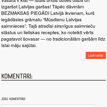
izgaršot Latvijas garšas! Tāpēc dāvinām
BEZMAKSAS PIEGĀDI Latvijā ikvienam, kurš
iegādāsies grāmatu “Mūsdienu Latvijas
saimnieces”. Tajā atradīsi sirsnīgus saimnieču
stāstus un lieliskas receptes, ko noteikti vērts
pagatavot šovasar — no tradicionālām garšām līdz
īstai māju sajūtai.
Lasīt vairāk
Komentāri:
Jūsu komentārs