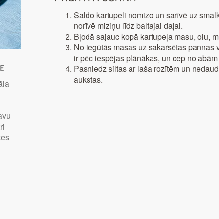
Saldo kartupeli nomizo un sarīvē uz smalkā
norīvē miziņu līdz baltajai daļai.
Bļodā sajauc kopā kartupeļa masu, olu, mi
No iegūtās masas uz sakarsētas pannas ve
ir pēc iespējas plānākas, un cep no abām
Pasniedz siltas ar laša rozītēm un nedaud
te
aukstas.
āla
savu
ri
tes