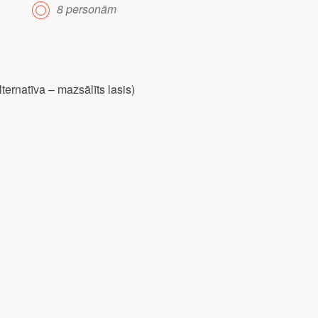
8 personām
lternatīva – mazsālīts lasis)