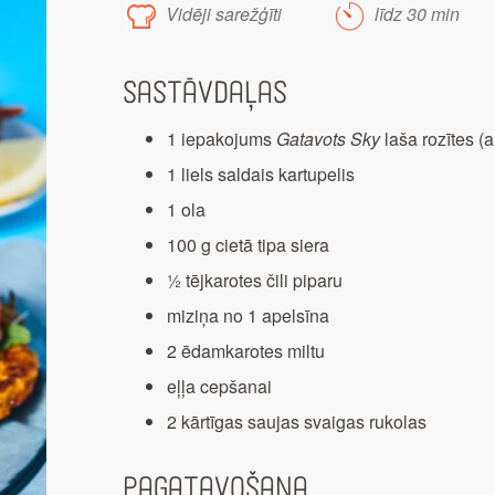
Vidēji sarežģīti
līdz 30 min
Sastāvdaļas
1 iepakojums
Gatavots Sky
laša rozītes (a
1 liels saldais kartupelis
1 ola
100 g cietā tipa siera
½ tējkarotes čili piparu
miziņa no 1 apelsīna
2 ēdamkarotes miltu
eļļa cepšanai
2 kārtīgas saujas svaigas rukolas
Pagatavošana