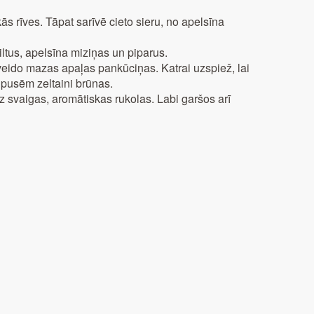
s rīves. Tāpat sarīvē cieto sieru, no apelsīna
ltus, apelsīna miziņas un piparus.
ido mazas apaļas pankūciņas. Katrai uzspiež, lai
 pusēm zeltaini brūnas.
z svaigas, aromātiskas rukolas. Labi garšos arī