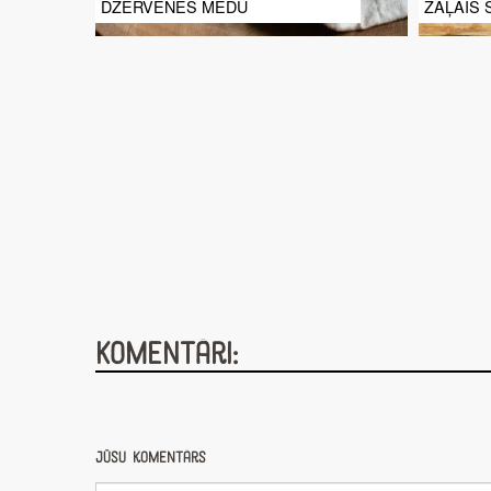
DZĒRVENES MEDŪ
ZAĻAIS 
Komentāri:
Jūsu komentārs