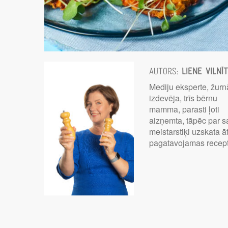
Autors:
Liene Vilnī
Mediju eksperte, žurn
izdevēja, trīs bērnu
mamma, parasti ļoti
aizņemta, tāpēc par 
meistarstiķi uzskata āt
pagatavojamas recep