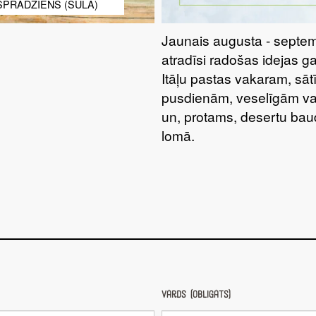
SPRĀDZIENS (SULA)
Jaunais augusta - septem
atradīsi radošas idejas g
Itāļu pastas vakaram, sā
pusdienām, veselīgām va
un, protams, desertu bau
lomā.
Vārds (obligāts)