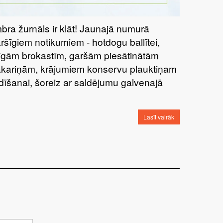
bra žurnāls ir klāt! Jaunajā numurā
aršīgiem notikumiem - hotdogu ballītei,
tīgām brokastīm, garšām piesātinātām
kariņām, krājumiem konservu plauktiņam
dīšanai, šoreiz ar saldējumu galvenajā
Lasīt vairāk