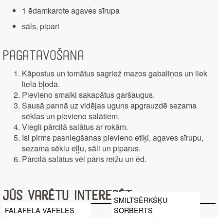
1 ēdamkarote agaves sīrupa
sāls, pipari
Pagatavošana
Kāpostus un tomātus sagriež mazos gabaliņos un liek
lielā bļodā.
Pievieno smalki sakapātus garšaugus.
Sausā pannā uz vidējas uguns apgrauzdē sezama
sēklas un pievieno salātiem.
Viegli pārcilā salātus ar rokām.
Īsi pirms pasniegšanas pievieno etiķi, agaves sīrupu,
sezama sēklu eļļu, sāli un piparus.
Pārcilā salātus vēl pāris reižu un ēd.
Jūs varētu interesēt
SMILTSĒRKŠĶU
FALAFELA VAFELES
SORBERTS