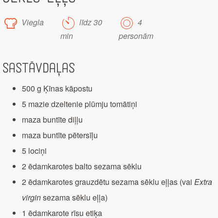
Viegla
līdz 30
4
min
personām
Sastāvdaļas
500 g Ķīnas kāpostu
5 mazie dzeltenie plūmju tomātiņi
maza buntīte diļļu
maza buntīte pētersīļu
5 lociņi
2 ēdamkarotes balto sezama sēklu
2 ēdamkarotes grauzdētu sezama sēklu eļļas (vai
Extra
virgin
sezama sēklu eļļa)
1 ēdamkarote rīsu etiķa