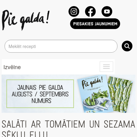
Izvēlne
Toggle
navigation
SALĀTI AR TOMĀTIEM UN SEZAMA
SĒKLU EĻĻU