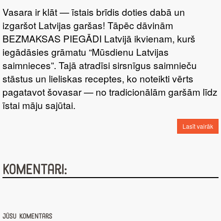
Vasara ir klāt — īstais brīdis doties dabā un
izgaršot Latvijas garšas! Tāpēc dāvinām
BEZMAKSAS PIEGĀDI Latvijā ikvienam, kurš
iegādāsies grāmatu “Mūsdienu Latvijas
saimnieces”. Tajā atradīsi sirsnīgus saimnieču
stāstus un lieliskas receptes, ko noteikti vērts
pagatavot šovasar — no tradicionālām garšām līdz
īstai māju sajūtai.
Lasīt vairāk
Komentāri:
Jūsu komentārs