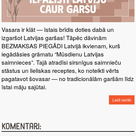
Vasara ir klāt — īstais brīdis doties dabā un
izgaršot Latvijas garšas! Tāpēc dāvinām
BEZMAKSAS PIEGĀDI Latvijā ikvienam, kurš
iegādāsies grāmatu “Mūsdienu Latvijas
saimnieces”. Tajā atradīsi sirsnīgus saimnieču
stāstus un lieliskas receptes, ko noteikti vērts
pagatavot šovasar — no tradicionālām garšām līdz
īstai māju sajūtai.
Lasīt vairāk
Komentāri: