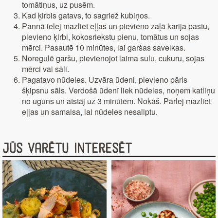
tomātiņus, uz pusēm.
Kad ķirbis gatavs, to sagriež kubiņos.
Pannā ielej mazliet eļļas un pievieno zaļā karija pastu,
pievieno ķirbi, kokosriekstu pienu, tomātus un sojas
mērci. Pasautē 10 minūtes, lai garšas savelkas.
Noregulē garšu, pievienojot laima sulu, cukuru, sojas
mērci vai sāli.
Pagatavo nūdeles. Uzvāra ūdeni, pievieno pāris
šķipsnu sāls. Verdošā ūdenī liek nūdeles, noņem katliņu
no uguns un atstāj uz 3 minūtēm. Nokāš. Pārlej mazliet
eļļas un samaisa, lai nūdeles nesaliptu.
Jūs varētu interesēt