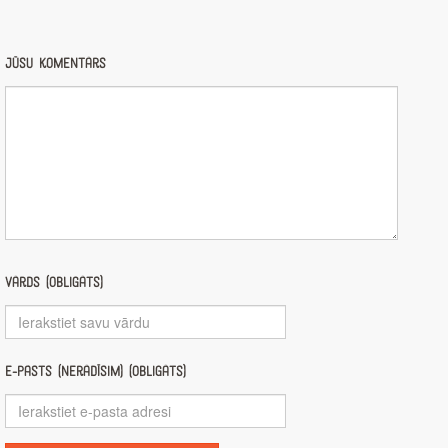
Jūsu komentārs
Vārds (obligāts)
E-pasts (nerādīsim) (obligāts)