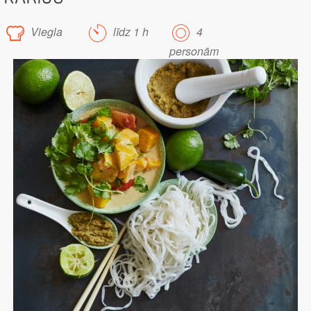
Viegla
līdz 1 h
4
personām