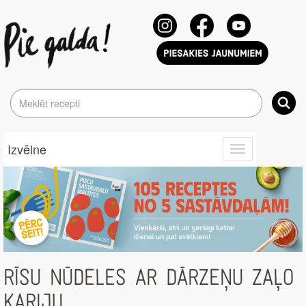
Izvēlne
Toggle
navigation
RĪSU NŪDELES AR DĀRZEŅU ZAĻO
KARIJU