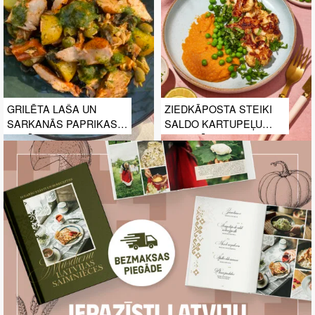
GRILĒTA LAŠA UN
ZIEDKĀPOSTA STEIKI
SARKANĀS PAPRIKAS
SALDO KARTUPEĻU
SALĀTI AR JAUNAJIEM
BIEZENĪ
KARTUPELĪŠIEM