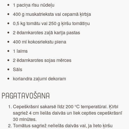
1 paciņa rīsu nūdeļu
400 g muskatrieksta vai cepamā ķirbja
0,5 kg tomātu vai 250 g ķiršu tomātiņu
2 ēdamkarotes zaļā karija pastas
400 ml kokosriekstu piena
1 laims
2 ēdamkarotes sojas mērces
Sāls
koriandra zaļumi dekoram
Pagatavošana
Cepeškrāsni sakarsē līdz 200 °C temperatūrai. Ķirbi
sagriež 4 cm lielās daivās un liek cepties cepeškrāsnī
30 minūtes.
Tomātus sagriež nelielās daivās vai, ja lieto ķiršu