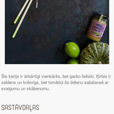
Šis karijs ir ārkārtīgi vienkāršs, bet garšo lieliski. Ķirbis ir
saldens un krēmīgs, bet tomātiņi šo ēdienu sabalansē ar
svaigumu un skābenumu.
Sastāvdaļas