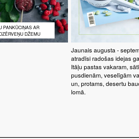
U PANKŪCIŅAS AR
 DZĒRVEŅU DŽEMU
Jaunais augusta - septem
atradīsi radošas idejas g
Itāļu pastas vakaram, sā
pusdienām, veselīgām va
un, protams, desertu bau
lomā.