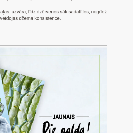
aļas, uzvāra, līdz dzērvenes sāk sadalīties, nogriež
z veidojas džema konsistence.