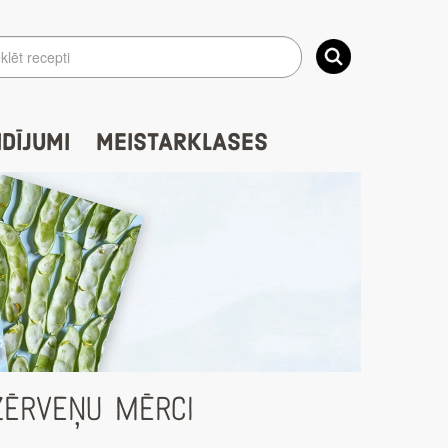
IDĪJUMI
MEISTARKLASES
ZĒRVEŅU MĒRCI