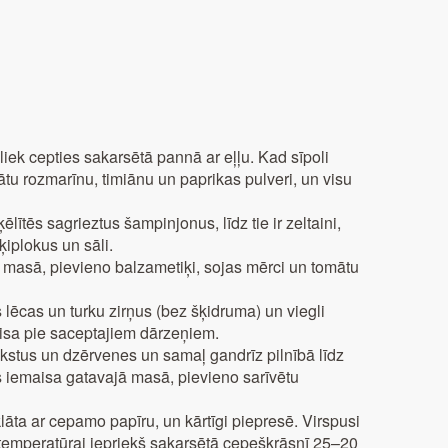
liek cepties sakarsētā pannā ar eļļu. Kad sīpoli
nātu rozmarīnu, timiānu un paprikas pulveri, un visu
lītēs sagrieztus šampinjonus, līdz tie ir zeltaini,
iplokus un sāli.
masā, pievieno balzametiķi, sojas mērci un tomātu
s lēcas un turku zirņus (bez šķidruma) un viegli
isa pie saceptajiem dārzeņiem.
ekstus un dzērvenes un samaļ gandrīz pilnībā līdz
s iemaisa gatavajā masā, pievieno sarīvētu
āta ar cepamo papīru, un kārtīgi piepresē. Virspusi
C temperatūrai iepriekš sakarsētā cepeškrāsnī 25–20