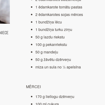
1 ēdamkarote tomātu pastas
2 ēdamkarotes sojas mērces
1 bundžiņa lēcu
1 bundžiņa turku zirņu
niece
50 g lazdu riekstu
100 g pekanriekstu
50 g mandeļu
50 g žāvētu dzērveņu
miza un sula no ½ apelsīna
MĒRCEI
170 g liellogu dzērveņu
100 ml cukura