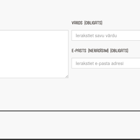
Vārds (obligāts)
E-pasts (nerādīsim) (obligāts)