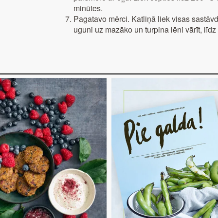
minūtes.
Pagatavo mērci. Katliņā liek visas sastāvd
uguni uz mazāko un turpina lēni vārīt, līd