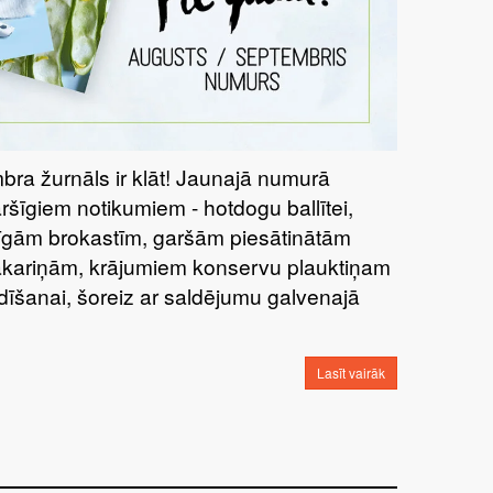
bra žurnāls ir klāt! Jaunajā numurā
aršīgiem notikumiem - hotdogu ballītei,
tīgām brokastīm, garšām piesātinātām
kariņām, krājumiem konservu plauktiņam
dīšanai, šoreiz ar saldējumu galvenajā
Lasīt vairāk