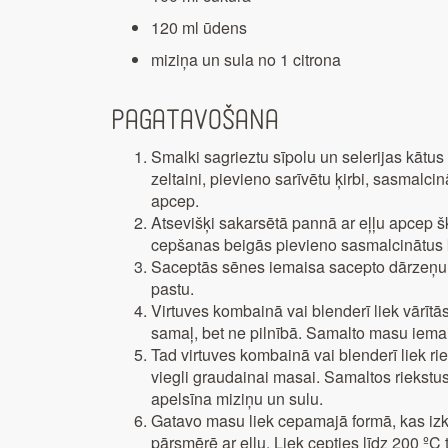
120 ml ūdens
miziņa un sula no 1 citrona
Pagatavošana
Smalki sagrieztu sīpolu un selerijas kātus 
zeltaini, pievieno sarīvētu ķirbi, sasmalci
apcep.
Atsevišķi sakarsētā pannā ar eļļu apcep šķē
cepšanas beigās pievieno sasmalcinātus ķ
Saceptās sēnes iemaisa sacepto dārzeņu 
pastu.
Virtuves kombainā vai blenderī liek vārītā
samaļ, bet ne pilnībā. Samalto masu iema
Tad virtuves kombainā vai blenderī liek ri
viegli graudainai masai. Samaltos riekstu
apelsīna miziņu un sulu.
Gatavo masu liek cepamajā formā, kas izkl
pārsmērē ar eļļu. Liek cepties līdz 200 º