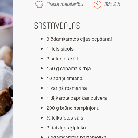
Prasa meistarību
līdz 2 h
Sastāvdaļas
3 ēdamkarotes eļļas cepšanai
1 liels sīpols
2 selerijas kāti
150 g cepamā ķirbja
10 zariņi timiāna
1 zariņš rozmarīna
1 tējkarote paprikas pulvera
200 g brūno šampinjonu
½ tējkarotes sāls
2 daiviņas ķiploku
2 ēdamkarotes balzametiķa