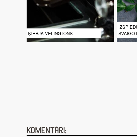
IZSPIED
ĶIRBJA VELINGTONS
SVAIGO
Komentāri: