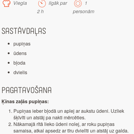
Viegla
ilgāk par
1
2 h
personām
Sastāvdaļas
pupiņas
ūdens
bļoda
dvielis
Pagatavošana
Ķīnas zaļās pupiņas:
Pupiņas ieber bļodā un aplej ar aukstu ūdeni. Uzliek
šķīvīti un atstāj pa nakti mērcēties.
Nākamajā rītā lieko ūdeni nolej, ar roku pupiņas
samaisa, atkal apsedz ar tīru dvielīti un atstāj uz galda.