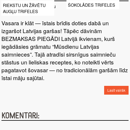
ŠOKOLĀDES TRIFELES
RIEKSTU UN ŽĀVĒTU
AUGĻU TRIFELES
Vasara ir klāt — īstais brīdis doties dabā un
izgaršot Latvijas garšas! Tāpēc dāvinām
BEZMAKSAS PIEGĀDI Latvijā ikvienam, kurš
iegādāsies grāmatu “Mūsdienu Latvijas
saimnieces”. Tajā atradīsi sirsnīgus saimnieču
stāstus un lieliskas receptes, ko noteikti vērts
pagatavot šovasar — no tradicionālām garšām līdz
īstai māju sajūtai.
Lasīt vairāk
Komentāri: