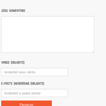
Jūsu komentārs
Vārds (obligāts)
E-pasts (nerādīsim) (obligāts)