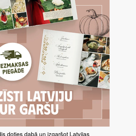
īdis doties dabā un izgaršot Latvijas