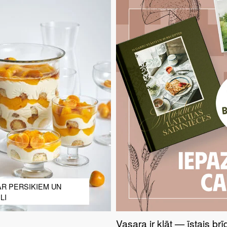
AR PERSIKIEM UN
LI
Vasara ir klāt — īstais br