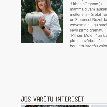
“UrbanicOrganic”) un
mamma divām jaukā
meitenēm – Grētai Te
un Florencei Rozei, k
iedvesmoja Ingu sarak
savu pirmo grāmatu
“Pilnām Mutēm” un iz
pirmo pavārburtnīcu
bērniem latviešu valo
Jūs varētu interesēt