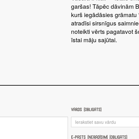
garšas! Tāpēc dāvinām 
kurš iegādāsies grāmatu 
atradīsi sirsnīgus saimnie
noteikti vērts pagatavot 
īstai māju sajūtai.
Vārds (obligāts)
E-pasts (nerādīsim) (obligāts)