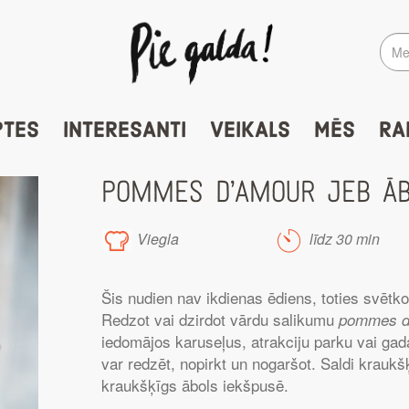
PTES
INTERESANTI
VEIKALS
MĒS
RA
POMMES D’AMOUR JEB ĀB
Viegla
līdz 30 min
Šis nudien nav ikdienas ēdiens, toties svētkos
Redzot vai dzirdot vārdu salikumu
pommes d
iedomājos karuseļus, atrakciju parku vai gadat
var redzēt, nopirkt un nogaršot. Saldi kraukš
kraukšķīgs ābols iekšpusē.