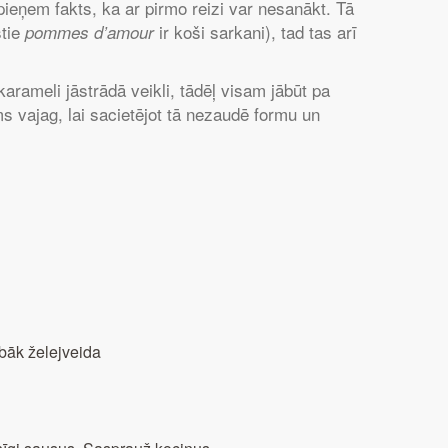
pieņem fakts, ka ar pirmo reizi var nesanākt. Tā
stie
ir koši sarkani), tad tas arī
pommes d’amour
karameli jāstrādā veikli, tādēļ visam jābūt pa
ms vajag, lai sacietējot tā nezaudē formu un
bāk želejveida