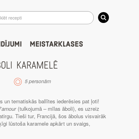
IDĪJUMI
MEISTARKLASES
OLI KARAMELĒ
5 personām
 un tematiskās ballītes iederēsies pat ļoti!
(tulkojumā – mīlas āboli), es uzreiz
’amour
irgu. Tieši tur, Francijā, šos ābolus visvairāk
ķīgi lūstoša karamele apkārt un svaigs,