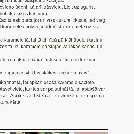
īgi sausus. Sasprauž kociņus.
vieno ūdeni, kā arī krāsvielu. Liek uz uguns.
noliek blakus katliņam.
d tā sāk burbuļot un viss cukurs izkusis, tad viegli
īti karameles aukstajā ūdenī. Ja karamele uzreiz
c karamele tā, lai tā pilnībā pārklāj ābolu (katliņu
zes tā, lai karamele pārklājas vairākās kārtās, un
osies smukas cukura lāstekas, tās pēc tam var
r pagatavot visklasiskākos “cukurgailīšus”.
akarināt tā, lai apkārt esošā karamele sacietē.
tavot vietu, kur tos var pakarināt tā, lai apakšā var
ecēt. Ābolus var likt žāvēt arī vienkārši uz cepamā
kura kārta.