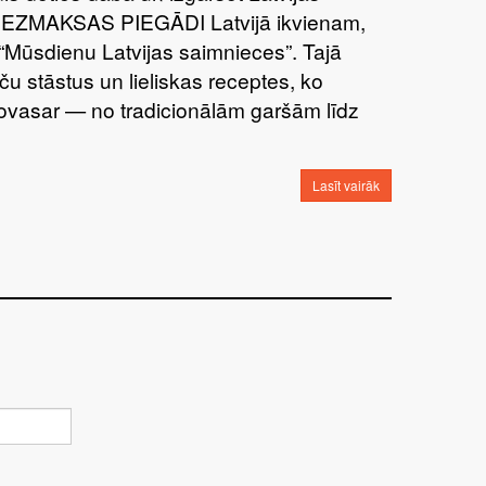
BEZMAKSAS PIEGĀDI Latvijā ikvienam,
“Mūsdienu Latvijas saimnieces”. Tajā
ču stāstus un lieliskas receptes, ko
šovasar — no tradicionālām garšām līdz
Lasīt vairāk