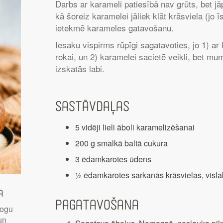
Darbs ar karameli patiesībā nav grūts, bet jā
kā šoreiz karamelei jāliek klāt krāsviela (jo ī
ietekmē karameles gatavošanu.
Iesaku vispirms rūpīgi sagatavoties, jo 1) ar 
rokai, un 2) karamelei sacietē veikli, bet mu
izskatās labi.
Sastāvdaļas
5 vidēji lieli āboli karamelizēšanai
200 g smalkā baltā cukura
3 ēdamkarotes ūdens
½ ēdamkarotes sarkanās krāsvielas, visla
a
Pagatavošana
logu
 un