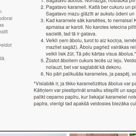
Sagatavo ābolus. Nomazgā, noslauka piln
Pagatavo karameli. Katlā ber cukuru un pie
m
Sagatavo mazu glāzīti ar aukstu ūdeni un 
odorai
Kad karamele sāk karsēties, to nemaisa! Ka
as
apmaisa ar karoti. No karotes ietecina pil
stīt
sacietē, tad tā ir gatava.
Veikli ņem ābolu, turot to aiz kociņa, iemēr
veidot
mazliet sagāž). Ābolu pagriež vairākas rei
veikli liek žūt. Tā pēc kārtas visus ābolus.*
dā.
Žūstot āboliem cukurs tecēs uz leju. Veid
nolauzt, bet var saglabāt kā dekoru.
No pāri palikušās karameles, ja paspēj, va
*Vislabāk ir, ja tikko karamelizētus ābolus var p
Kātiņiem var piestiprināt smalku stieplīti un saga
palikt cepamo papīru, kur liekajai karamelei not
papīra, vienīgi tad apakšā veidosies biezāka cu