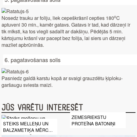
o
Nosedz trauku ar foliju, liek cepeškrāsnī cepties 180
C
aptuveni 30 min., kamēr gatavs. Gatavs ir tad, kad dārzeņi ir
tik mīksti, ka tos viegli sadalīt ar dakšiņu. Pēdējās 5 min.
kārtojumu krāsnī var pacept bez folija, lai siers un dārzeņi
mazliet apbrūninās.
6. pagatavošanas solis
Pasniedz galdā karstu kopā ar svaigi grauzdētu ķiploku-
garšaugu sviesta maizi.
Jūs varētu interesēt
ZEMESRIEKSTU
PROTEĪNA BATONIŅI
STEIKS MELLEŅU UN
BALZAMETIĶA MĒRCĒ
AR KOREJIEŠU GURĶU