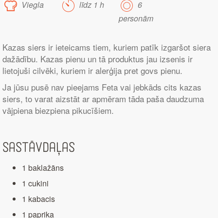
Viegla
līdz 1 h
6
personām
Kazas siers ir ieteicams tiem, kuriem patīk izgaršot siera
dažādību. Kazas pienu un tā produktus jau izsenis ir
lietojuši cilvēki, kuriem ir alerģija pret govs pienu.
Ja jūsu pusē nav pieejams Feta vai jebkāds cits kazas
siers, to varat aizstāt ar apmēram tāda paša daudzuma
vājpiena biezpiena pikucīšiem.
Sastāvdaļas
1 baklažāns
1 cukini
1 kabacis
1 paprika