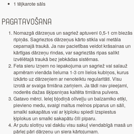
1 tējkarote sāls
Pagatavošana
Nomazgā dārzeņus un sagriež aptuveni 0,5-1 cm biezās
ripiņās. Sagrieztos dārzeņus kārto stikla vai metāla
cepamajā traukā. Ja nav pacietības veidot krāsainas un
kārtīgas dārzeņu rindas, var sagrieztās ripas salikt
izvēlētajā traukā bez jebkādas sistēmas.
Feta sieru izņem no iepakojuma un sagriež vai salauž
apmēram vienāda lieluma 1-3 cm lielos kubiņos, kurus
izkārto uz dārzeņiem ar nenoteiktu regularitāti. Visu
izrotā ar svaiga timiāna zariņiem. Ja tādi nav pieejami,
noderēs dažas šķipsniņas kaltēta timiāna pulvera.
Gatavo mērci. Ielej bļodiņā olīveļļu un balzamiko etiķi,
pievieno medu, svaigi maltus melnos piparus un sāli,
smalki sakapātus vai ar ķiploku spiedi izspiestus
ķiplokus un smalki sakapātu čili piparu.
Ar putu slotiņu vai dakšu visu sakuļ viendabīgā masā un
pārlej pāri dārzeņu un siera kārtojumam.