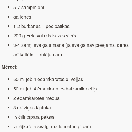
5-7 šampinjoni
gailenes
1-2 burkānus – pēc patikas
200 g Feta vai cits kazas siers
3-4 zariņi svaiga timiāna (ja svaigs nav pieejams, derēs
arī kaltēts) – rotājumam
Mērcei:
50 ml jeb 4 ēdamkarotes olīveļļas
50 ml jeb 4 ēdamkarotes balzamiko etiķa
2 ēdamkarotes medus
3 daiviņas ķiploka
½ čilli pipara pāksts
½ tējkarote svaigi maltu melno piparu