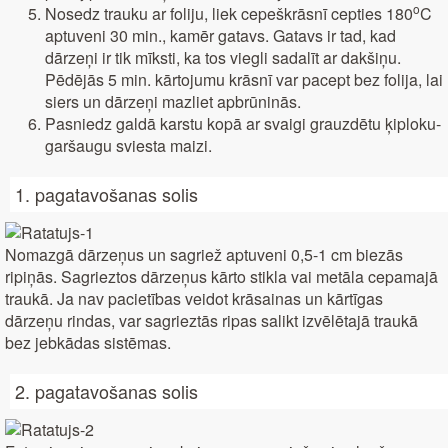
o
Nosedz trauku ar foliju, liek cepeškrāsnī cepties 180
C
aptuveni 30 min., kamēr gatavs. Gatavs ir tad, kad
dārzeņi ir tik mīksti, ka tos viegli sadalīt ar dakšiņu.
Pēdējās 5 min. kārtojumu krāsnī var pacept bez folija, lai
siers un dārzeņi mazliet apbrūninās.
Pasniedz galdā karstu kopā ar svaigi grauzdētu ķiploku-
garšaugu sviesta maizi.
1. pagatavošanas solis
Nomazgā dārzeņus un sagriež aptuveni 0,5-1 cm biezās
ripiņās. Sagrieztos dārzeņus kārto stikla vai metāla cepamajā
traukā. Ja nav pacietības veidot krāsainas un kārtīgas
dārzeņu rindas, var sagrieztās ripas salikt izvēlētajā traukā
bez jebkādas sistēmas.
2. pagatavošanas solis