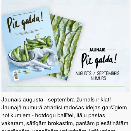
SALĀTIEM
Jaunais augusta - septembra žurnāls ir klāt!
Jaunajā numurā atradīsi radošas idejas garšīgiem
notikumiem - hotdogu ballītei, Itāļu pastas
vakaram, sātīgām brokastīm, garšām piesātinātām
pusdienām, veselīgām vakariņām, krājumiem