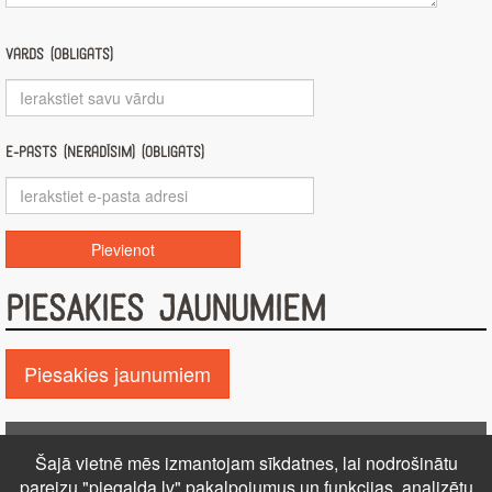
Vārds (obligāts)
E-pasts (nerādīsim) (obligāts)
PIESAKIES JAUNUMIEM
Piesakies jaunumiem
Pie GALDA!
Šajā vietnē mēs izmantojam sīkdatnes, lai nodrošinātu
Kontakti
Reklāma
Par mums
Autortiesības
pareizu "piegalda.lv" pakalpojumus un funkcijas, analizētu