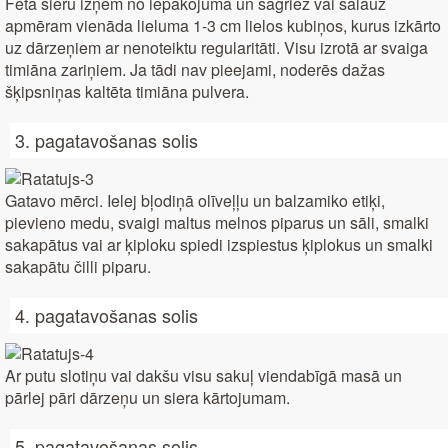
Feta sieru izņem no iepakojuma un sagriež vai salauž
apmēram vienāda lieluma 1-3 cm lielos kubiņos, kurus izkārto
uz dārzeņiem ar nenoteiktu regularitāti. Visu izrotā ar svaiga
timiāna zariņiem. Ja tādi nav pieejami, noderēs dažas
šķipsniņas kaltēta timiāna pulvera.
3. pagatavošanas solis
Gatavo mērci. Ielej bļodiņā olīveļļu un balzamiko etiķi,
pievieno medu, svaigi maltus melnos piparus un sāli, smalki
sakapātus vai ar ķiploku spiedi izspiestus ķiplokus un smalki
sakapātu čilli piparu.
4. pagatavošanas solis
Ar putu slotiņu vai dakšu visu sakuļ viendabīgā masā un
pārlej pāri dārzeņu un siera kārtojumam.
5. pagatavošanas solis