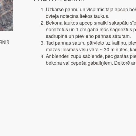
Uzkarsē pannu un vispirms tajā apcep bek
dvieļa notecina liekos taukus.
Bekona taukos apcep smalki sakapātu sīpol
nomizotus un 1 cm gabaliņos sagrieztus 
sadrupina un pievieno pannas saturam.
Tad pannas saturu pārvieto uz katliņu, pie
anis
mazas liesmas visu vāra ~ 30 minūtes, kam
Ar blenderi zupu sablendē, pēc garšas pie
bekona vai cepeša gabaliņiem. Dekorē ar 