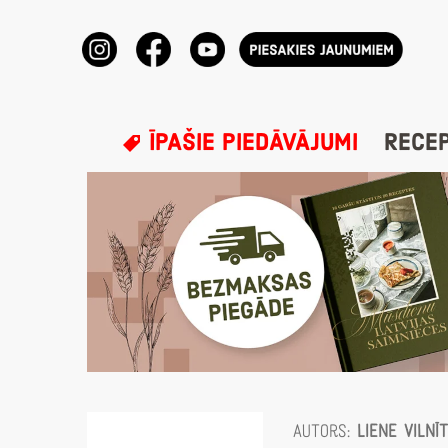
ĪPAŠIE PIEDĀVĀJUMI
RECE
Autors:
Liene Vilnī