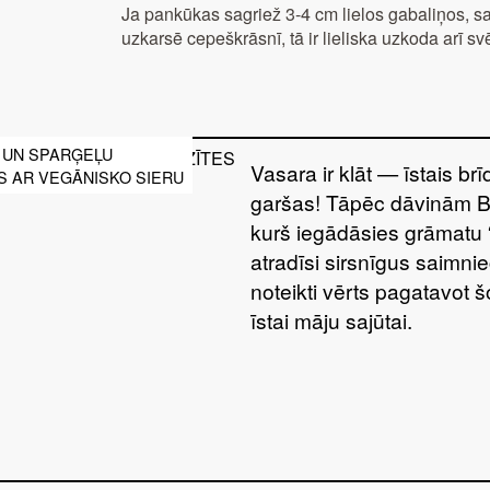
Ja pankūkas sagriež 3-4 cm lielos gabaliņos, sa
uzkarsē cepeškrāsnī, tā ir lieliska uzkoda arī sv
 UN SPARĢEĻU
Vasara ir klāt — īstais br
S AR VEGĀNISKO SIERU
garšas! Tāpēc dāvinām 
kurš iegādāsies grāmatu 
atradīsi sirsnīgus saimnie
noteikti vērts pagatavot 
īstai māju sajūtai.