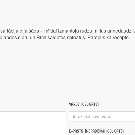
ariācija bija šāda – mīklai izmantoju rudzu miltus ar nedaudz k
 Holandes sieru un Rimi saldētos spinātus. Pārējais kā receptē.
Vārds (obligāts)
E-pasts (nerādīsim) (obligāts)