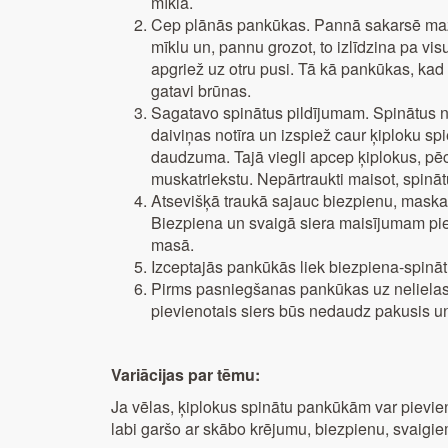
mīkla.
Cep plānās pankūkas. Pannā sakarsē mazli
mīklu un, pannu grozot, to izlīdzina pa vi
apgriež uz otru pusi. Tā kā pankūkas, kad t
gatavi brūnas.
Sagatavo spinātus pildījumam. Spinātus n
daiviņas notīra un izspiež caur ķiploku sp
daudzuma. Tajā viegli apcep ķiplokus, pēc
muskatriekstu. Nepārtraukti maisot, spinā
Atsevišķā traukā sajauc biezpienu, maskarp
Biezpiena un svaigā siera maisījumam pi
masā.
Izceptajās pankūkās liek biezpiena-spinātu
Pirms pasniegšanas pankūkas uz nelielas 
pievienotais siers būs nedaudz pakusis u
Variācijas par tēmu:
Ja vēlas, ķiplokus spinātu pankūkām var pievien
labi garšo ar skābo krējumu, biezpienu, svaigie