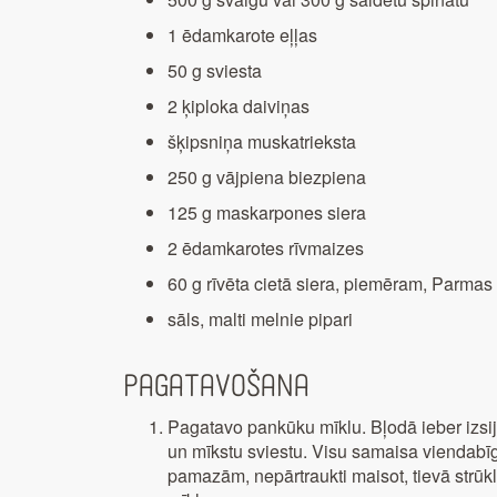
1 ēdamkarote eļļas
50 g sviesta
2 ķiploka daiviņas
šķipsniņa muskatrieksta
250 g vājpiena biezpiena
125 g maskarpones siera
2 ēdamkarotes rīvmaizes
60 g rīvēta cietā siera, piemēram, Parmas
sāls, malti melnie pipari
Pagatavošana
Pagatavo pankūku mīklu. Bļodā ieber izsijā
un mīkstu sviestu. Visu samaisa viendabīgā
pamazām, nepārtraukti maisot, tievā strūkliņ