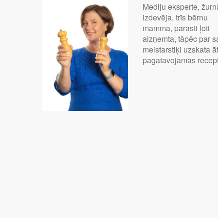
Mediju eksperte, žurn
izdevēja, trīs bērnu
mamma, parasti ļoti
aizņemta, tāpēc par 
meistarstiķi uzskata āt
pagatavojamas recep