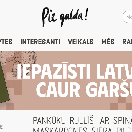
PTES
INTERESANTI
VEIKALS
MĒS
RA
PANKŪKU RULLĪŠI AR SPIN
te
MASKARPONES SIERA PIL