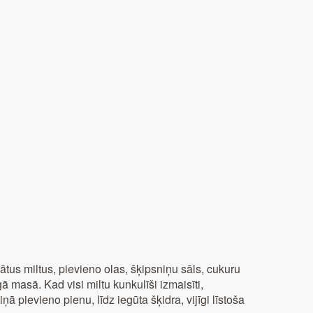
tus miltus, pievieno olas, šķipsniņu sāls, cukuru
 masā. Kad visi miltu kunkulīši izmaisīti,
ā pievieno pienu, līdz iegūta šķidra, vijīgi līstoša