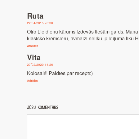
Ruta
22/04/2015 20:38
Otro Lieldienu kārums izdevās tiešām gards. Mana v
klasisko krēmsieru, rīvmaizi neliku, pildījumā liku
Atbildēt
Vita
27/02/2020 14:26
Kolosāli!! Paldies par recepti:)
Atbildēt
Jūsu komentārs