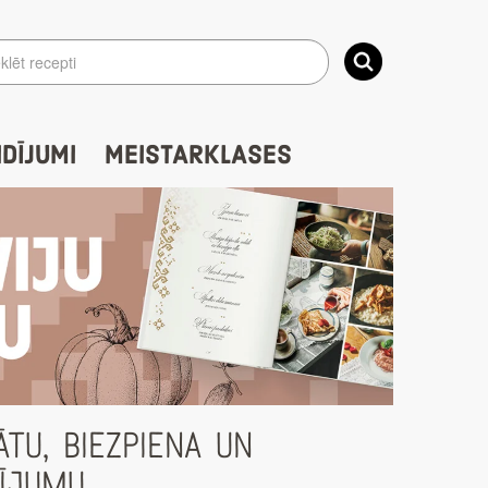
IDĪJUMI
MEISTARKLASES
ĀTU, BIEZPIENA UN
DĪJUMU