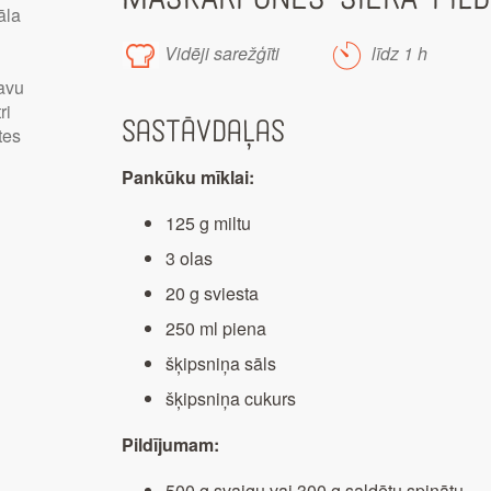
āla
Vidēji sarežģīti
līdz 1 h
savu
ri
Sastāvdaļas
tes
Pankūku mīklai:
125 g miltu
3 olas
20 g sviesta
250 ml piena
šķipsniņa sāls
šķipsniņa cukurs
Pildījumam:
500 g svaigu vai 300 g saldētu spinātu