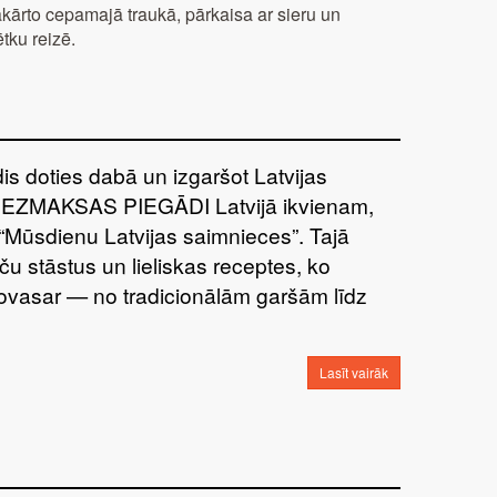
kārto cepamajā traukā, pārkaisa ar sieru un
ētku reizē.
īdis doties dabā un izgaršot Latvijas
BEZMAKSAS PIEGĀDI Latvijā ikvienam,
“Mūsdienu Latvijas saimnieces”. Tajā
ču stāstus un lieliskas receptes, ko
šovasar — no tradicionālām garšām līdz
Lasīt vairāk