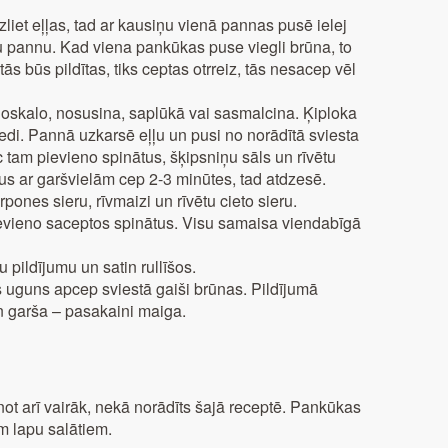
et eļļas, tad ar kausiņu vienā pannas pusē ielej
su pannu. Kad viena pankūkas puse viegli brūna, to
ās būs pildītas, tiks ceptas otrreiz, tās nesacep vēl
oskalo, nosusina, saplūkā vai sasmalcina. Ķiploka
iedi. Pannā uzkarsē eļļu un pusi no norādītā sviesta
 tam pievieno spinātus, šķipsniņu sāls un rīvētu
tus ar garšvielām cep 2-3 minūtes, tad atdzesē.
ones sieru, rīvmaizi un rīvētu cieto sieru.
evieno saceptos spinātus. Visu samaisa viendabīgā
 pildījumu un satin rullīšos.
uguns apcep sviestā gaiši brūnas. Pildījumā
n garša – pasakaini maiga.
ot arī vairāk, nekā norādīts šajā receptē. Pankūkas
m lapu salātiem.