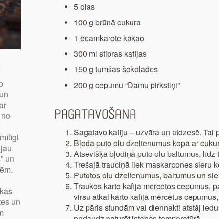
5 olas
100 g brūnā cukura
1 ēdamkarote kakao
300 ml stipras kafijas
a
150 g tumšās šokolādes
p
200 g cepumu “Dāmu pirkstiņi”
 un
ar
Pagatavošana
u no
Sagatavo kafiju – uzvāra un atdzesē. Tai 
mīlīgi
Bļodā puto olu dzeltenumus kopā ar cukuru
 jau
Atsevišķā bļodiņā puto olu baltumus, līdz 
3” un
Trešajā trauciņā liek maskarpones sieru 
sēm.
Putotos olu dzeltenumus, baltumus un si
Traukos kārto kafijā mērcētos cepumus, pa
 kas
virsu atkal kārto kafijā mērcētus cepumus,
tes un
Uz pāris stundām vai diennakti atstāj led
em
nedaudz paturēt istabas temperatūrā.