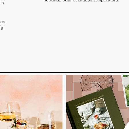
as
s
mas
da