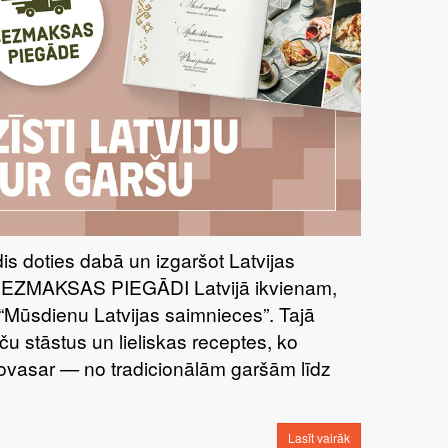
īdis doties dabā un izgaršot Latvijas
BEZMAKSAS PIEGĀDI Latvijā ikvienam,
“Mūsdienu Latvijas saimnieces”. Tajā
ču stāstus un lieliskas receptes, ko
šovasar — no tradicionālām garšām līdz
Lasīt vairāk