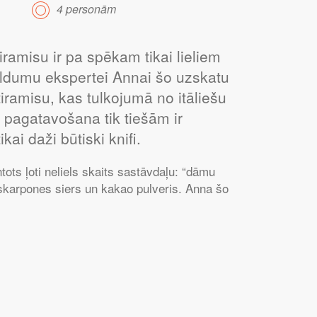
4 personām
tiramisu ir pa spēkam tikai lieliem
aldumu ekspertei Annai šo uzskatu
tiramisu, kas tulkojumā no itāliešu
 pagatavošana tik tiešām ir
ai daži būtiski knifi.
tots ļoti neliels skaits sastāvdaļu: “dāmu
maskarpones siers un kakao pulveris. Anna šo