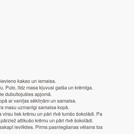
pievieno kakao un iemaisa.
. Puto, līdz masa kļuvusi gaiša un krēmīga.
tie dubultojušies apjomā.
kopā ar vaniļas sēkliņām un samaisa.
era masu uzmanīgi samaisa kopā.
 virsu liek krēmu un pāri rīvē tumšo šokolādi. Pa
 pārziež atlikušo krēmu un pāri rīvē šokolādi.
usskapī ievilkties. Pirms pasniegšanas vēlams tos