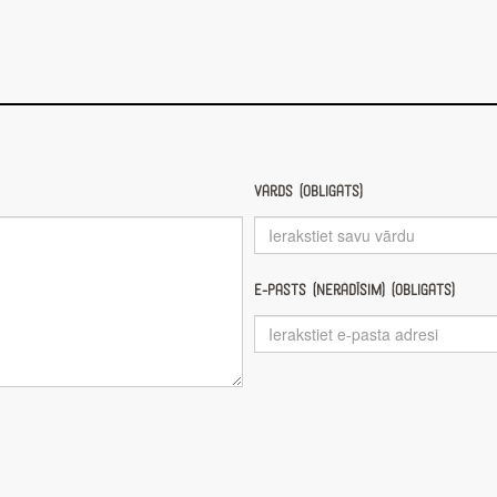
Vārds (obligāts)
E-pasts (nerādīsim) (obligāts)