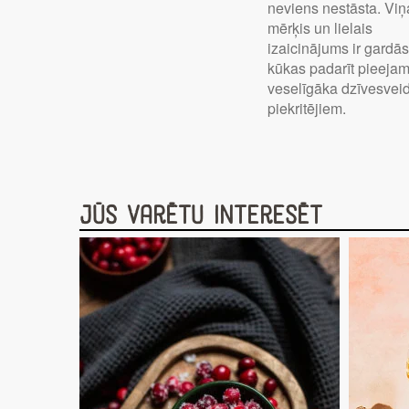
neviens nestāsta. Viņ
mērķis un lielais
izaicinājums ir gardā
kūkas padarīt pieeja
veselīgāka dzīvesvei
piekritējiem.
Jūs varētu interesēt