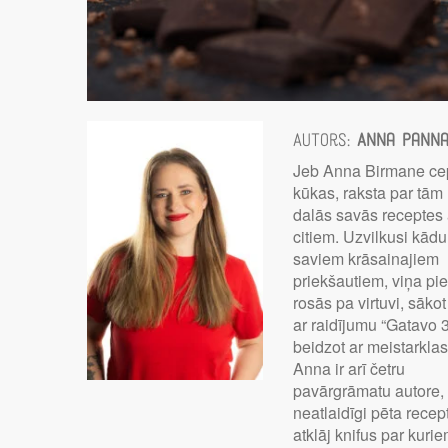
Autors:
Anna Pann
Jeb Anna Birmane ce
kūkas, raksta par tām
dalās savās receptes 
citiem. Uzvilkusi kād
saviem krāsainajiem
priekšautiem, viņa pie
rosās pa virtuvi, sākot
ar raidījumu “Gatavo 
beidzot ar meistarkla
Anna ir arī četru
pavārgrāmatu autore,
neatlaidīgi pēta recep
atklāj knifus par kuri