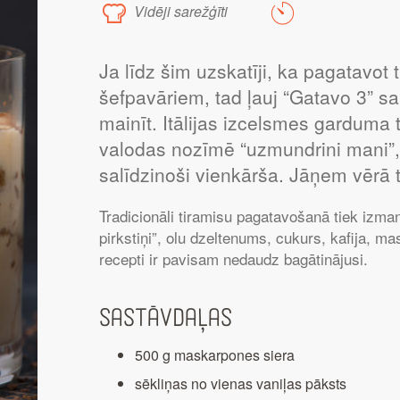
Vidēji sarežģīti
Ja līdz šim uzskatīji, ka pagatavot 
šefpavāriem, tad ļauj “Gatavo 3” s
mainīt. Itālijas izcelsmes garduma 
valodas nozīmē “uzmundrini mani”,
salīdzinoši vienkārša. Jāņem vērā tik
Tradicionāli tiramisu pagatavošanā tiek izman
pirkstiņi”, olu dzeltenums, cukurs, kafija, 
recepti ir pavisam nedaudz bagātinājusi.
Sastāvdaļas
500 g maskarpones siera
sēkliņas no vienas vaniļas pāksts