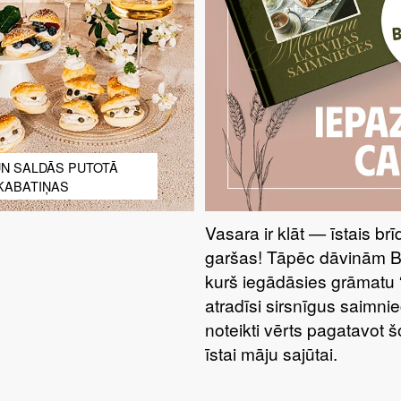
UN SALDĀS PUTOTĀ
KABATIŅAS
Vasara ir klāt — īstais br
garšas! Tāpēc dāvinām 
kurš iegādāsies grāmatu 
atradīsi sirsnīgus saimnie
noteikti vērts pagatavot 
īstai māju sajūtai.