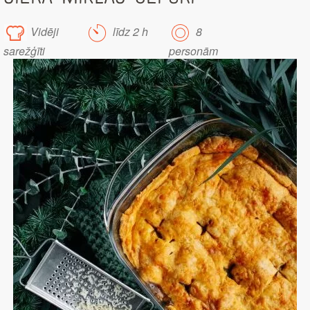
Vidēji
līdz 2 h
8
sarežģīti
personām