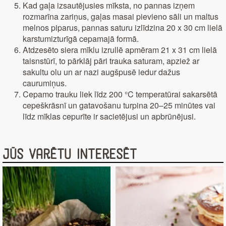
Kad gaļa izsautējusies mīksta, no pannas izņem
rozmarīna zariņus, gaļas masai pievieno sāli un maltus
melnos piparus, pannas saturu izlīdzina 20 x 30 cm lielā
karstumizturīgā cepamajā formā.
Atdzesēto siera mīklu izrullē apmēram 21 x 31 cm lielā
taisnstūrī, to pārklāj pāri trauka saturam, apziež ar
sakultu olu un ar nazi augšpusē iedur dažus
caurumiņus.
Cepamo trauku liek līdz 200 °C temperatūrai sakarsētā
cepeškrāsnī un gatavošanu turpina 20–25 minūtes vai
līdz mīklas cepurīte ir sacietējusi un apbrūnējusi.
Jūs varētu interesēt