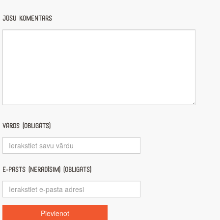
Jūsu komentārs
Vārds (obligāts)
E-pasts (nerādīsim) (obligāts)