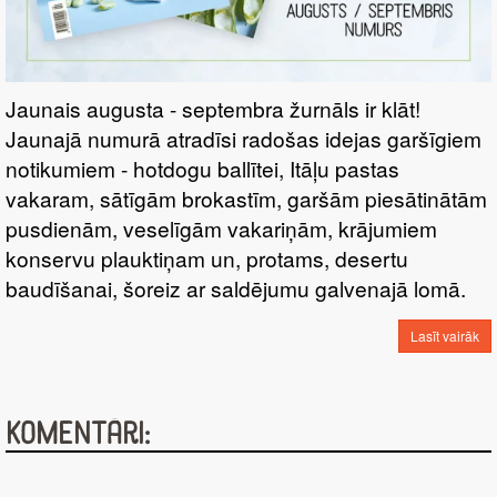
Jaunais augusta - septembra žurnāls ir klāt!
Jaunajā numurā atradīsi radošas idejas garšīgiem
notikumiem - hotdogu ballītei, Itāļu pastas
vakaram, sātīgām brokastīm, garšām piesātinātām
pusdienām, veselīgām vakariņām, krājumiem
konservu plauktiņam un, protams, desertu
baudīšanai, šoreiz ar saldējumu galvenajā lomā.
Lasīt vairāk
Komentāri: