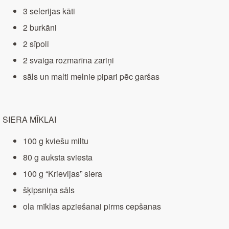
3 selerijas kāti
2 burkāni
2 sīpoli
2 svaiga rozmarīna zariņi
sāls un malti melnie pipari pēc garšas
SIERA MĪKLAI
100 g kviešu miltu
80 g auksta sviesta
100 g “Krievijas” siera
šķipsniņa sāls
ola mīklas apziešanai pirms cepšanas