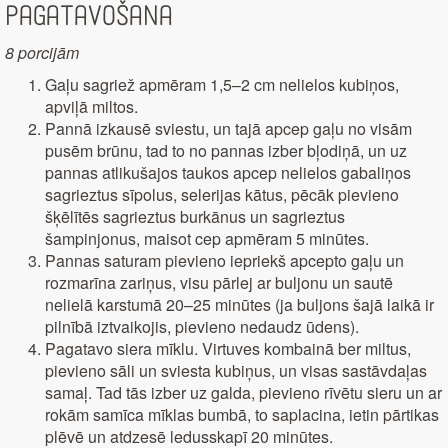
Pagatavošana
8 porcijām
Gaļu sagriež apmēram 1,5–2 cm nelielos kubiņos,
apviļā miltos.
Pannā izkausē sviestu, un tajā apcep gaļu no visām
pusēm brūnu, tad to no pannas izber bļodiņā, un uz
pannas atlikušajos taukos apcep nelielos gabaliņos
sagrieztus sīpolus, selerijas kātus, pēcāk pievieno
šķēlītēs sagrieztus burkānus un sagrieztus
šampinjonus, maisot cep apmēram 5 minūtes.
Pannas saturam pievieno iepriekš apcepto gaļu un
rozmarīna zariņus, visu pārlej ar buljonu un sautē
nelielā karstumā 20–25 minūtes (ja buljons šajā laikā ir
pilnībā iztvaikojis, pievieno nedaudz ūdens).
Pagatavo siera mīklu. Virtuves kombainā ber miltus,
pievieno sāli un sviesta kubiņus, un visas sastāvdaļas
samaļ. Tad tās izber uz galda, pievieno rīvētu sieru un ar
rokām samīca mīklas bumbā, to saplacina, ietin pārtikas
plēvē un atdzesē ledusskapī 20 minūtes.