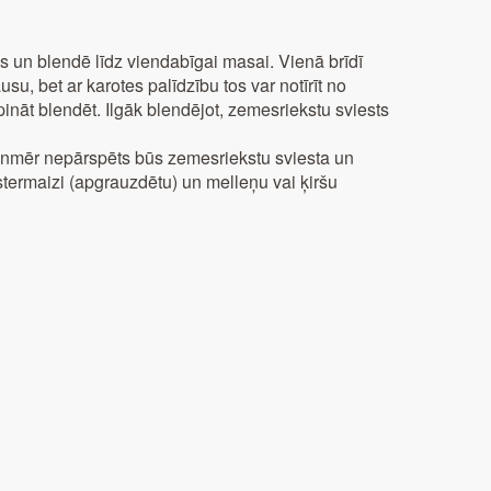
us un blendē līdz viendabīgai masai. Vienā brīdī
su, bet ar karotes palīdzību tos var notīrīt no
ināt blendēt. Ilgāk blendējot, zemesriekstu sviests
vienmēr nepārspēts būs zemesriekstu sviesta un
stermaizi (apgrauzdētu) un melleņu vai ķiršu