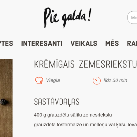
PTES
INTERESANTI
VEIKALS
MĒS
RA
KRĒMĪGAIS ZEMESRIEKSTU
Viegla
līdz 30 min
Sastāvdaļas
400 g grauzdētu sālītu zemesriekstu
grauzdēta tostermaize un melleņu vai ķiršu iev