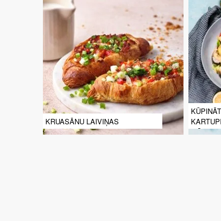
KŪPINĀ
KRUASĀNU LAIVIŅAS
KARTUP
MĒRCI