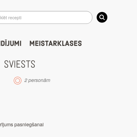
IDĪJUMI
MEISTARKLASES
 SVIESTS
2 personām
ārījums pasniegšanai