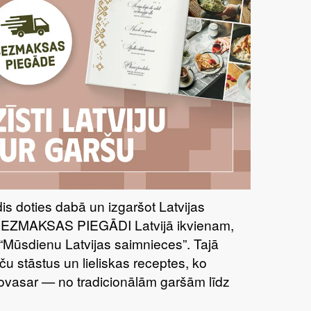
īdis doties dabā un izgaršot Latvijas
BEZMAKSAS PIEGĀDI Latvijā ikvienam,
“Mūsdienu Latvijas saimnieces”. Tajā
ču stāstus un lieliskas receptes, ko
šovasar — no tradicionālām garšām līdz