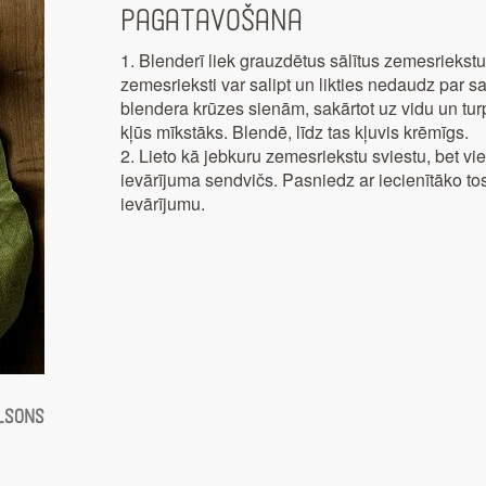
Pagatavošana
1. Blenderī liek grauzdētus sālītus zemesriekst
zemesrieksti var salipt un likties nedaudz par sau
blendera krūzes sienām, sakārtot uz vidu un turp
kļūs mīkstāks. Blendē, līdz tas kļuvis krēmīgs.
2. Lieto kā jebkuru zemesriekstu sviestu, bet 
ievārījuma sendvičs. Pasniedz ar iecienītāko to
ievārījumu.
elsons