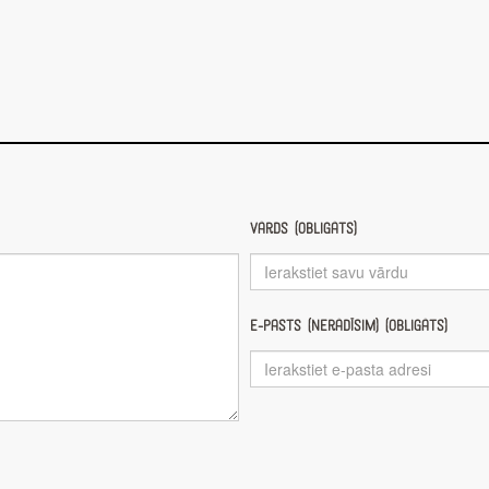
Vārds (obligāts)
E-pasts (nerādīsim) (obligāts)