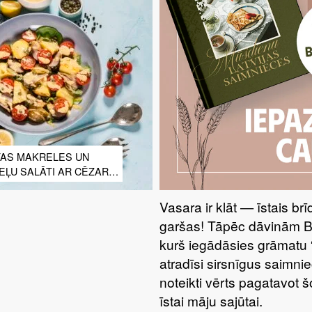
TAS MAKRELES UN
EĻU SALĀTI AR CĒZARA
Vasara ir klāt — īstais br
garšas! Tāpēc dāvinām 
kurš iegādāsies grāmatu 
atradīsi sirsnīgus saimnie
noteikti vērts pagatavot 
īstai māju sajūtai.