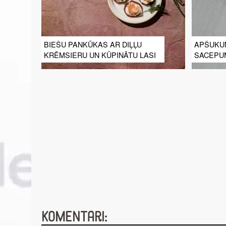
BIEŠU PANKŪKAS AR DIĻĻU
APŠUKU
KRĒMSIERU UN KŪPINĀTU LASI
SACEPU
Komentāri: