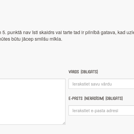
n 5. punktā nav īsti skaidrs vai tarte tad ir pilnībā gatava, kad
inūtes būtu jācep smilšu mīkla.
Vārds (obligāts)
E-pasts (nerādīsim) (obligāts)