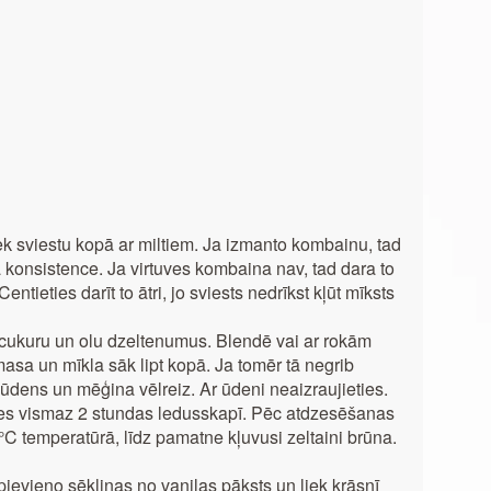
ek sviestu kopā ar miltiem. Ja izmanto kombainu, tad
a konsistence. Ja virtuves kombaina nav, tad dara to
ntieties darīt to ātri, jo sviests nedrīkst kļūt mīksts
 cukuru un olu dzeltenumus. Blendē vai ar rokām
asa un mīkla sāk lipt kopā. Ja tomēr tā negrib
ūdens un mēģina vēlreiz. Ar ūdeni neaizraujieties.
ēties vismaz 2 stundas ledusskapī. Pēc atdzesēšanas
 °C temperatūrā, līdz pamatne kļuvusi zeltaini brūna.
ievieno sēkliņas no vaniļas pāksts un liek krāsnī