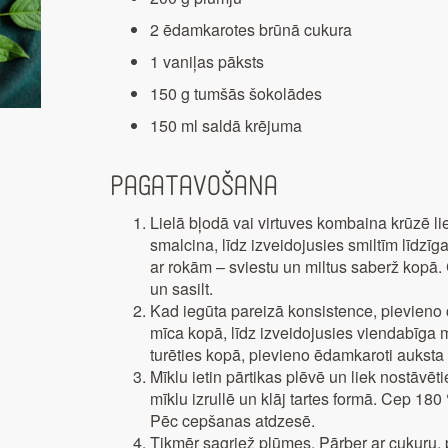
2 ēdamkarotes brūnā cukura
1 vaniļas pāksts
150 g tumšās šokolādes
150 ml saldā krējuma
Pagatavošana
Lielā bļodā vai virtuves kombaina krūzē li
smalcina, līdz izveidojusies smiltīm līdzīg
ar rokām – sviestu un miltus saberž kopā. Ce
un sasilt.
Kad iegūta pareizā konsistence, pievieno
mīca kopā, līdz izveidojusies viendabīga m
turēties kopā, pievieno ēdamkaroti auksta 
Mīklu ietin pārtikas plēvē un liek nostāv
mīklu izrullē un klāj tartes formā. Cep 180
Pēc cepšanas atdzesē.
Tikmēr sagriež plūmes. Pārber ar cukuru, p