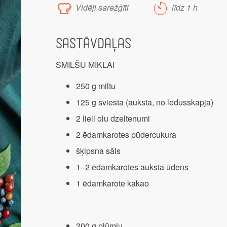
Vidēji sarežģīti
līdz 1 h
Sastāvdaļas
SMILŠU MĪKLAI
250 g miltu
125 g sviesta (auksta, no ledusskapja)
2 lieli olu dzeltenumi
2 ēdamkarotes pūdercukura
šķipsna sāls
1–2 ēdamkarotes auksta ūdens
1 ēdamkarote kakao
200 g plūmju