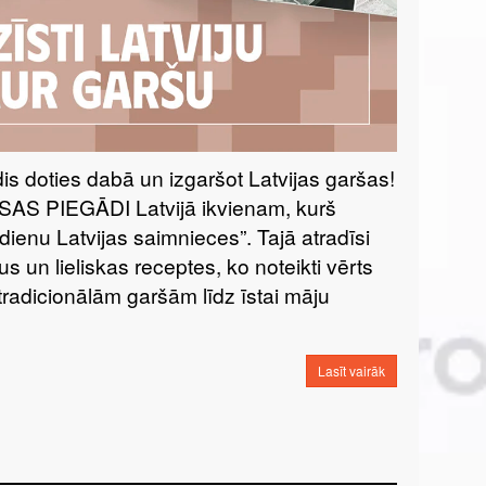
īdis doties dabā un izgaršot Latvijas garšas!
S PIEGĀDI Latvijā ikvienam, kurš
enu Latvijas saimnieces”. Tajā atradīsi
s un lieliskas receptes, ko noteikti vērts
radicionālām garšām līdz īstai māju
Lasīt vairāk