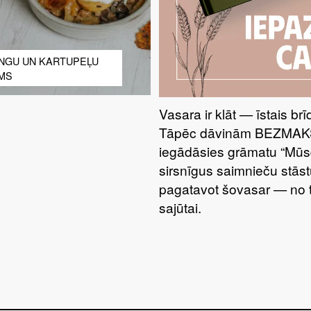
NGU UN KARTUPEĻU
MS
Vasara ir klāt — īstais br
Tāpēc dāvinām BEZMAKSA
iegādāsies grāmatu “Mūsdi
sirsnīgus saimnieču stāstu
pagatavot šovasar — no t
sajūtai.