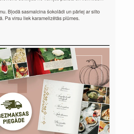
mu. Bļodā sasmalcina šokolādi un pārlej ar silto
ā. Pa virsu liek karamelizētās plūmes.