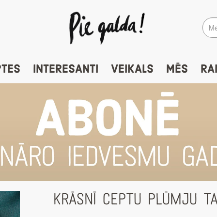
PTES
INTERESANTI
VEIKALS
MĒS
RA
KRĀSNĪ CEPTU PLŪMJU T