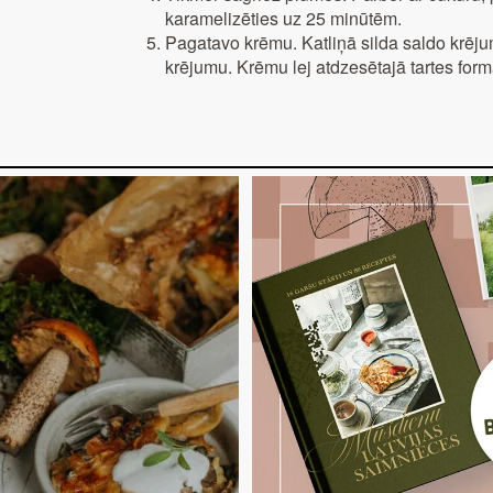
karamelizēties uz 25 minūtēm.
Pagatavo krēmu. Katliņā silda saldo krēju
krējumu. Krēmu lej atdzesētajā tartes form