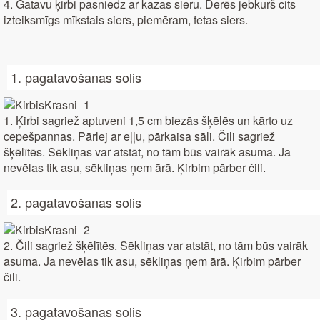
4. Gatavu ķirbi pasniedz ar kazas sieru. Derēs jebkurš cits
izteiksmīgs mīkstais siers, piemēram, fetas siers.
1. pagatavošanas solis
1. Ķirbi sagriež aptuveni 1,5 cm biezās šķēlēs un kārto uz
cepešpannas. Pārlej ar eļļu, pārkaisa sāli. Čili sagriež
šķēlītēs. Sēkliņas var atstāt, no tām būs vairāk asuma. Ja
nevēlas tik asu, sēkliņas ņem ārā. Ķirbim pārber čili.
2. pagatavošanas solis
2. Čili sagriež šķēlītēs. Sēkliņas var atstāt, no tām būs vairāk
asuma. Ja nevēlas tik asu, sēkliņas ņem ārā. Ķirbim pārber
čili.
3. pagatavošanas solis