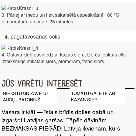
3. Pārlej ar medu un liek sakarsētā cepeškrāsnī 180 °C
temperatūrā, un cep ~ 25 minūtes.
4. pagatavošanas solis
4. Gatavu ķirbi pasniedz ar kazas sieru. Derēs jebkurš cits
izteiksmīgs mīkstais siers, piemēram, fetas siers.
Jūs varētu interesēt
RIEKSTU UN ŽĀVĒTU
TOMĀTU GALETE AR
AUGĻU BATONIŅŠ
KAZAS SIERU
Vasara ir klāt — īstais brīdis doties dabā un
izgaršot Latvijas garšas! Tāpēc dāvinām
BEZMAKSAS PIEGĀDI Latvijā ikvienam, kurš