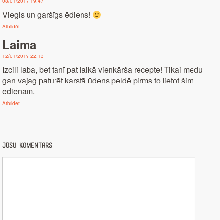
08/01/2017 19:47
Viegls un garšīgs ēdiens!
Atbildēt
Laima
12/01/2019 22:13
Izcili laba, bet tanī pat laikā vienkārša recepte! Tikai medu
gan vajag paturēt karstā ūdens peldē pirms to lietot šim
edienam.
Atbildēt
Jūsu komentārs