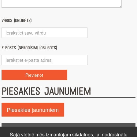
Vārds (obligāts)
E-pasts (nerādīsim) (obligāts)
PIESAKIES JAUNUMIEM
Piesakies jaunumiem
Pie GALDA!
Šajā vietnē mēs izmantojam sīkdatnes, lai nodrošinātu