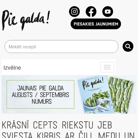
Izvēlne
Toggle
navigation
KRĀSNĪ CEPTS RIEKSTU JEB
SVIESTA ĶIRBIS AR ČILI, MEDU UN