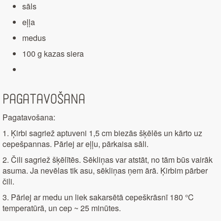
sāls
eļļa
medus
100 g kazas siera
Pagatavošana
Pagatavošana:
1. Ķirbi sagriež aptuveni 1,5 cm biezās šķēlēs un kārto uz
cepešpannas. Pārlej ar eļļu, pārkaisa sāli.
2. Čili sagriež šķēlītēs. Sēkliņas var atstāt, no tām būs vairāk
asuma. Ja nevēlas tik asu, sēkliņas ņem ārā. Ķirbim pārber
čili.
3. Pārlej ar medu un liek sakarsētā cepeškrāsnī 180 °C
temperatūrā, un cep ~ 25 minūtes.