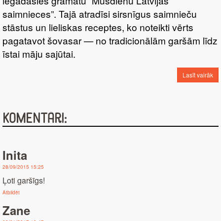
iegādāsies grāmatu “Mūsdienu Latvijas
saimnieces”. Tajā atradīsi sirsnīgus saimnieču
stāstus un lieliskas receptes, ko noteikti vērts
pagatavot šovasar — no tradicionālām garšām līdz
īstai māju sajūtai.
Lasīt vairāk
Komentāri:
Inita
28/09/2015 15:25
Ļoti garšīgs!
Atbildēt
Zane