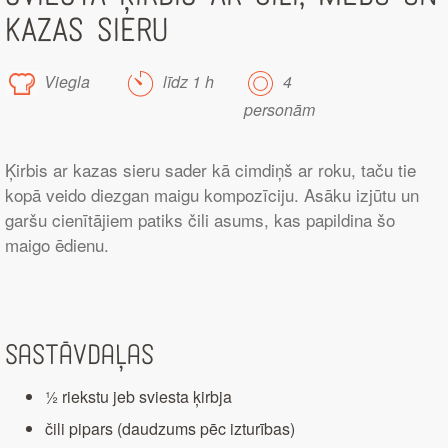
KAZAS SIERU
Viegla
līdz 1 h
4
personām
Ķirbis ar kazas sieru sader kā cimdiņš ar roku, taču tie
kopā veido diezgan maigu kompozīciju. Asāku izjūtu un
garšu cienītājiem patiks čili asums, kas papildina šo
maigo ēdienu.
Sastāvdaļas
½ riekstu jeb sviesta ķirbja
čili pipars (daudzums pēc izturības)