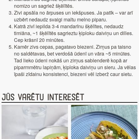
nomizo un sagriež šķēlītēs.
Zivi apsāla no ārpuses un iekšpuses. Ja patīk – var arī
uzbērt nedaudz svaigi maltu melno piparu.
Katrā zivī iepilda 3-4 mandarīnu šķēlītes, nedaudz
timiāna, ~1 šķēlītēs sagrieztu ķiploku daiviņu un dilles.
Cep krāsnī 20 minūtes.
Kamēr zivs cepas, pagatavo biezeni. Zirņus pa taisno
no saldētavas, bet verdošā ūdenī un vāra ~5 minūtes.
Tad lieko ūdeni nokāš un zirņus sablenderē kopā ar
piparmmētru lapiņām, ķiploka daiviņu un sieru. Ja vēlas
īpaši zīdainu konsistenci, biezeni vēl izberž caur sietu.
Jūs varētu interesēt