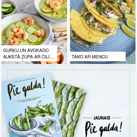
GURĶU UN AVOKADO
AUKSTĀ ZUPA AR ČILI
TAKO AR MENCU
GARNELĒM