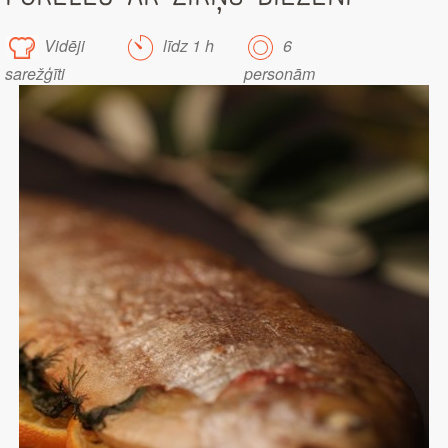
Vidēji
līdz 1 h
6
sarežģīti
personām