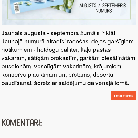
Jaunais augusta - septembra žurnāls ir klāt!
Jaunajā numurā atradīsi radošas idejas garšīgiem
notikumiem - hotdogu ballītei, Itāļu pastas
vakaram, sātīgām brokastīm, garšām piesātinātām
pusdienām, veselīgām vakariņām, krājumiem
konservu plauktiņam un, protams, desertu
baudīšanai, šoreiz ar saldējumu galvenajā lomā.
Lasīt vairāk
Komentāri: