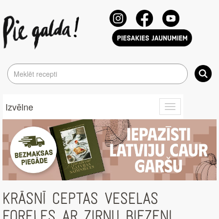
Izvēlne
Toggle
navigation
KRĀSNĪ CEPTAS VESELAS
FORELES AR ZIRŅU BIEZENI