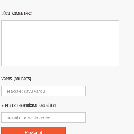
Jūsu komentārs
Vārds (obligāts)
E-pasts (nerādīsim) (obligāts)