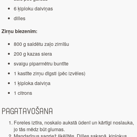
6 ķiploku daiviņas
dilles
Zirņu biezenim:
800 g saldētu zaļo zirnīšu
200 g kazas siera
svaigu piparmētru buntīte
1 kastīte zirņu dīgsti (pēc izvēles)
1 ķiploka daiviņa
1 citrons
Pagatavošana
Foreles iztīra, noskalo aukstā ūdenī un kārtīgi noslauka,
jo tās mēdz būt glumas.
Mandarīnus sagriež šķēlītēs. Dilles sakapā, ķiplokus