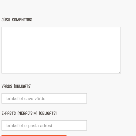
Jūsu komentārs
Vārds (obligāts)
E-pasts (nerādīsim) (obligāts)