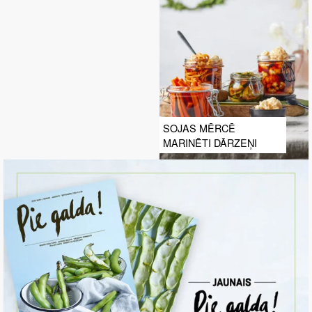
SOJAS MĒRCĒ
MARINĒTI DĀRZEŅI