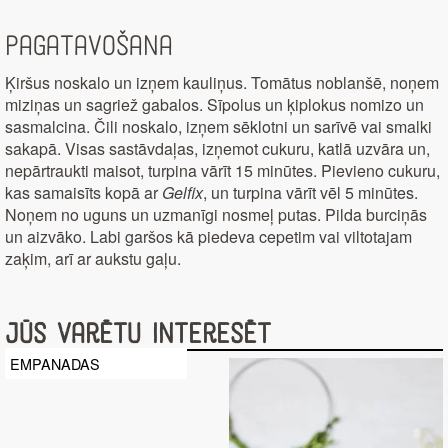
Pagatavošana
Ķiršus noskalo un izņem kauliņus. Tomātus noblanšē, noņem
miziņas un sagriež gabalos. Sīpolus un ķiplokus nomizo un
sasmalcina. Čili noskalo, izņem sēklotni un sarīvē vai smalki
sakapā. Visas sastāvdaļas, izņemot cukuru, katlā uzvāra un,
nepārtraukti maisot, turpina vārīt 15 minūtes. Pievieno cukuru,
kas samaisīts kopā ar
Gelfix
, un turpina vārīt vēl 5 minūtes.
Noņem no uguns un uzmanīgi nosmeļ putas. Pilda burciņās
un aizvāko. Labi garšos kā piedeva cepetim vai viltotajam
zaķim, arī ar aukstu gaļu.
Jūs varētu interesēt
EMPANADAS