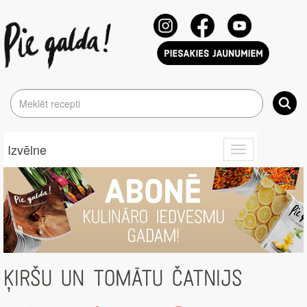
Izvēlne
Toggle
navigation
ĶIRŠU UN TOMĀTU ČATNIJS