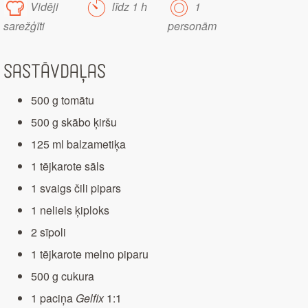
Vidēji
līdz 1 h
1
sarežģīti
personām
Sastāvdaļas
500 g tomātu
500 g skābo ķiršu
125 ml balzametiķa
1 tējkarote sāls
1 svaigs čili pipars
1 neliels ķiploks
2 sīpoli
1 tējkarote melno piparu
500 g cukura
1 paciņa
Gelfix
1:1