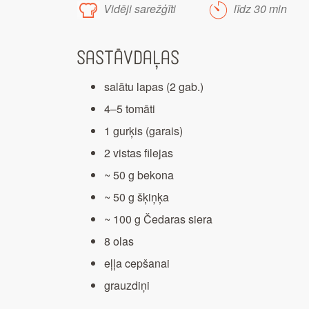
Vidēji sarežģīti
līdz 30 min
Sastāvdaļas
salātu lapas (2 gab.)
4–5 tomāti
1 gurķis (garais)
2 vistas filejas
~ 50 g bekona
~ 50 g šķiņķa
~ 100 g Čedaras siera
8 olas
eļļa cepšanai
grauzdiņi