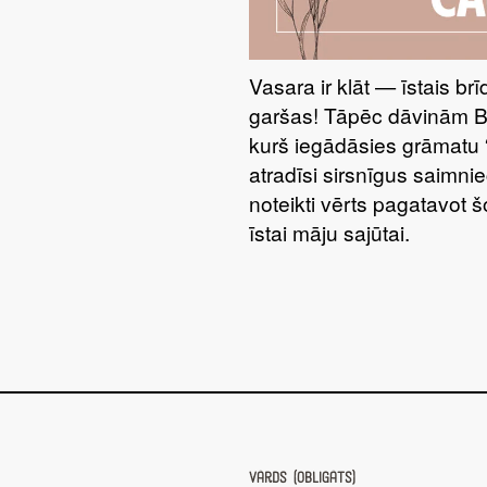
Vasara ir klāt — īstais br
garšas! Tāpēc dāvinām 
kurš iegādāsies grāmatu 
atradīsi sirsnīgus saimnie
noteikti vērts pagatavot 
īstai māju sajūtai.
Vārds (obligāts)