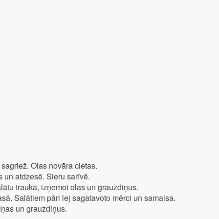
 sagriež. Olas novāra cietas.
 un atdzesē. Sieru sarīvē.
alātu traukā, izņemot olas un grauzdiņus.
ā. Salātiem pāri lej sagatavoto mērci un samaisa.
ipiņas un grauzdiņus.