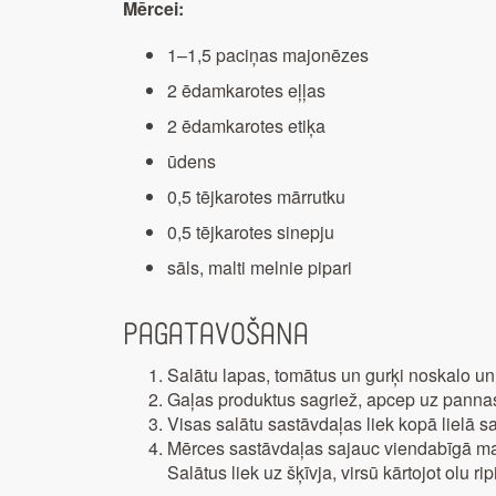
Mērcei:
1–1,5 paciņas majonēzes
2 ēdamkarotes eļļas
2 ēdamkarotes etiķa
ūdens
0,5 tējkarotes mārrutku
0,5 tējkarotes sinepju
sāls, malti melnie pipari
Pagatavošana
Salātu lapas, tomātus un gurķi noskalo un
Gaļas produktus sagriež, apcep uz pannas
Visas salātu sastāvdaļas liek kopā lielā s
Mērces sastāvdaļas sajauc viendabīgā mas
Salātus liek uz šķīvja, virsū kārtojot olu r