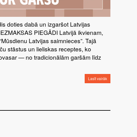
īdis doties dabā un izgaršot Latvijas
BEZMAKSAS PIEGĀDI Latvijā ikvienam,
“Mūsdienu Latvijas saimnieces”. Tajā
ču stāstus un lieliskas receptes, ko
šovasar — no tradicionālām garšām līdz
Lasīt vairāk