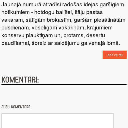
Jaunajā numurā atradīsi radošas idejas garšīgiem
notikumiem - hotdogu ballītei, Itāļu pastas
vakaram, sātīgām brokastīm, garšām piesātinātām
pusdienām, veselīgām vakariņām, krājumiem
konservu plauktiņam un, protams, desertu
baudīšanai, šoreiz ar saldējumu galvenajā lomā.
Lasīt vairāk
Komentāri:
Jūsu komentārs