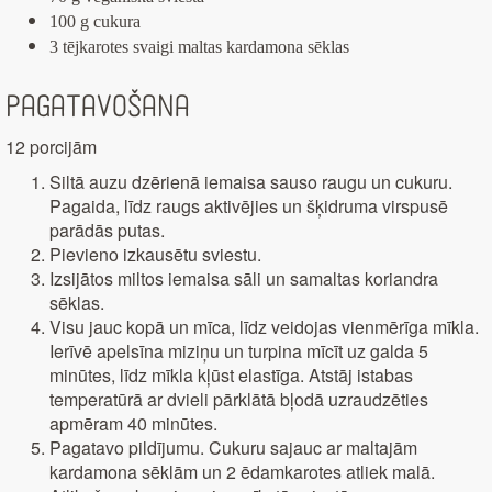
100 g cukura
3 tējkarotes svaigi maltas kardamona sēklas
Pagatavošana
12 porcijām
Siltā auzu dzērienā iemaisa sauso raugu un cukuru.
Pagaida, līdz raugs aktivējies un šķidruma virspusē
parādās putas.
Pievieno izkausētu sviestu.
Izsijātos miltos iemaisa sāli un samaltas koriandra
sēklas.
Visu jauc kopā un mīca, līdz veidojas vienmērīga mīkla.
Ierīvē apelsīna miziņu un turpina mīcīt uz galda 5
minūtes, līdz mīkla kļūst elastīga. Atstāj istabas
temperatūrā ar dvieli pārklātā bļodā uzraudzēties
apmēram 40 minūtes.
Pagatavo pildījumu. Cukuru sajauc ar maltajām
kardamona sēklām un 2 ēdamkarotes atliek malā.