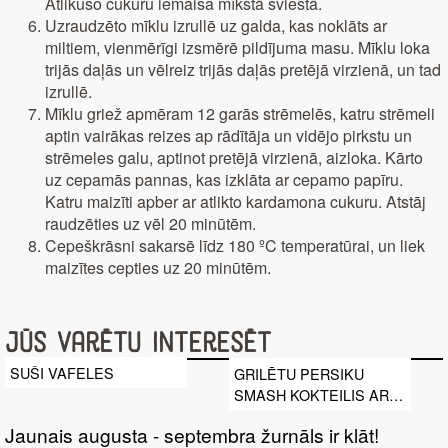
Atlikušo cukuru iemaisa mīkstā sviestā.
Uzraudzēto mīklu izrullē uz galda, kas noklāts ar
miltiem, vienmērīgi izsmērē pildījuma masu. Mīklu loka
trijās daļās un vēlreiz trijās daļās pretējā virzienā, un tad
izrullē.
Mīklu griež apmēram 12 garās strēmelēs, katru strēmeli
aptin vairākas reizes ap rādītāja un vidējo pirkstu un
strēmeles galu, aptinot pretējā virzienā, aizloka. Kārto
uz cepamās pannas, kas izklāta ar cepamo papīru.
Katru maizīti apber ar atlikto kardamona cukuru. Atstāj
raudzēties uz vēl 20 minūtēm.
Cepeškrāsni sakarsē līdz 180 ºC temperatūrai, un liek
maizītes cepties uz 20 minūtēm.
Jūs varētu interesēt
SUŠI VAFELES
GRILĒTU PERSIKU
SMASH KOKTEILIS AR
JACK DANIELS
Jaunais augusta - septembra žurnāls ir klāt!