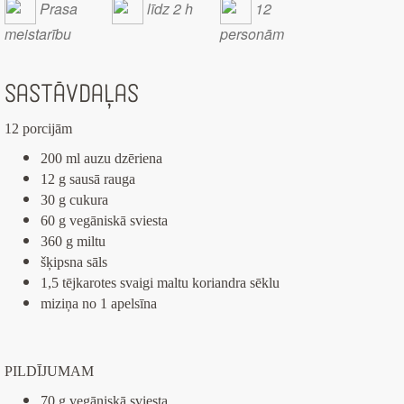
Prasa
līdz 2 h
12
meistarību
personām
Sastāvdaļas
12 porcijām
200 ml auzu dzēriena
12 g sausā rauga
30 g cukura
60 g vegāniskā sviesta
360 g miltu
šķipsna sāls
1,5 tējkarotes svaigi maltu koriandra sēklu
miziņa no 1 apelsīna
PILDĪJUMAM
70 g vegāniskā sviesta