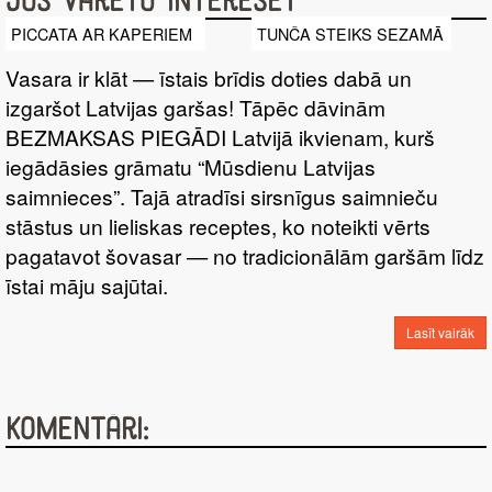
Jūs varētu interesēt
PICCATA AR KAPERIEM
TUNČA STEIKS SEZAMĀ
Vasara ir klāt — īstais brīdis doties dabā un
izgaršot Latvijas garšas! Tāpēc dāvinām
BEZMAKSAS PIEGĀDI Latvijā ikvienam, kurš
iegādāsies grāmatu “Mūsdienu Latvijas
saimnieces”. Tajā atradīsi sirsnīgus saimnieču
stāstus un lieliskas receptes, ko noteikti vērts
pagatavot šovasar — no tradicionālām garšām līdz
īstai māju sajūtai.
Lasīt vairāk
Komentāri: