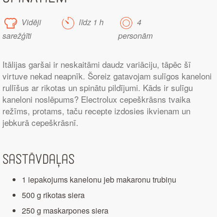
Vidēji
līdz 1 h
4
sarežģīti
personām
Itālijas garšai ir neskaitāmi daudz variāciju, tāpēc šī
virtuve nekad neapnīk. Šoreiz gatavojam sulīgos kaneloni
rullīšus ar rikotas un spinātu pildījumi. Kāds ir sulīgu
kaneloni noslēpums? Electrolux cepeškrāsns tvaika
režīms, protams, taču recepte izdosies ikvienam un
jebkurā cepeškrāsnī.
Sastāvdaļas
1 iepakojums kanelonu jeb makaronu trubiņu
500 g rikotas siera
250 g maskarpones siera