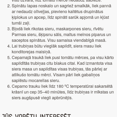
Spinātu lapas noskalo un sagriež smalkāk, liek pannā
ar nedaudz olīveļļas, pievieno kaltētus drupinātus
ķiplokus un apcep, līdz spināti sarūk apjomā un kļūst
tumši zaļi.
Bļodā liek rikotas sieru, maskarpones sieru, rīvētu
Parmas sieru, šķipsnu sāls, maltus melnos piparus un
saceptos spinātus. Visu samaisa viendabīgā masā.
Lai trubiņas būtu vieglāk sapildīt, siera masu liek
konditorejas maisiņā.
Cepamajā traukā liek pusi tomātu mērces, pa visu kārto
sapildītās trubiņas citu blakus citai. Kad izmantota visa
siera masa un sapildītas visas trubiņas, tās pārlej ar
atlikušo tomātu mērci. Visam pāri liek gabaliņos
saplēstu mocarellas sieru.
Cepamo trauku liek līdz 180 ºC temperatūrai sakarsētā
krāsnī un cep 35–40 minūtes, līdz trubiņas ir mīkstas un
siers augšpusē viegli apbrūnējis.