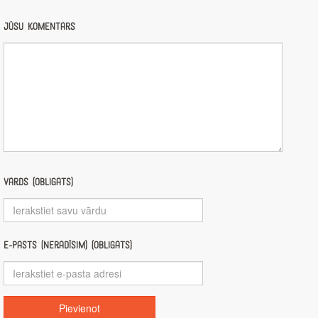
Jūsu komentārs
Vārds (obligāts)
E-pasts (nerādīsim) (obligāts)