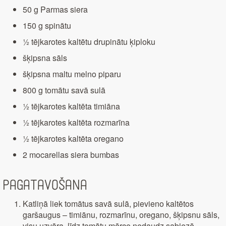
50 g Parmas siera
150 g spinātu
½ tējkarotes kaltētu drupinātu ķiploku
šķipsna sāls
šķipsna maltu melno piparu
800 g tomātu savā sulā
½ tējkarotes kaltēta timiāna
½ tējkarotes kaltēta rozmarīna
½ tējkarotes kaltēta oregano
2 mocarellas siera bumbas
Pagatavošana
Katliņā liek tomātus savā sulā, pievieno kaltētos
garšaugus – timiānu, rozmarīnu, oregano, šķipsnu sāls,
visu uzvāra, līdz tomātu mērce nedaudz sabiezē.