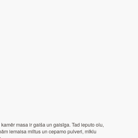
 kamēr masa ir gaiša un gaisīga. Tad ieputo olu,
tībām iemaisa miltus un cepamo pulveri, mīklu