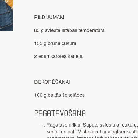
PILDĪJUMAM
85 g sviesta istabas temperatūrā
155 g brūnā cukura
2 ēdamkarotes kanēļa
DEKORĒŠANAI
100 g baltās šokolādes
Pagatavošana
Pagatavo mīklu. Saputo sviestu ar cukuru,
kanēli un sāli. Visbeidzot ar vieglām kus