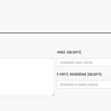
Vārds (obligāts)
E-pasts (nerādīsim) (obligāts)