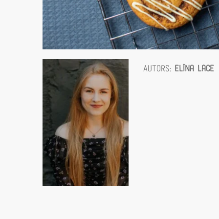
Autors:
Elīna Lāce