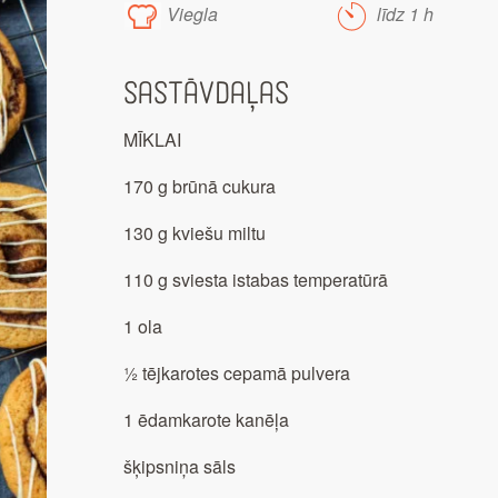
Viegla
līdz 1 h
Sastāvdaļas
MĪKLAI
170 g brūnā cukura
130 g kviešu miltu
110 g sviesta istabas temperatūrā
1 ola
½ tējkarotes cepamā pulvera
1 ēdamkarote kanēļa
šķipsniņa sāls