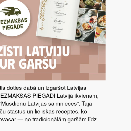
īdis doties dabā un izgaršot Latvijas
BEZMAKSAS PIEGĀDI Latvijā ikvienam,
“Mūsdienu Latvijas saimnieces”. Tajā
ču stāstus un lieliskas receptes, ko
šovasar — no tradicionālām garšām līdz