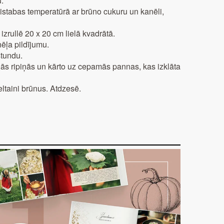
.
istabas temperatūrā ar brūno cukuru un kanēli,
izrullē 20 x 20 cm lielā kvadrātā.
ēļa pildījumu.
stundu.
ādās ripiņās un kārto uz cepamās pannas, kas izklāta
taini brūnus. Atdzesē.