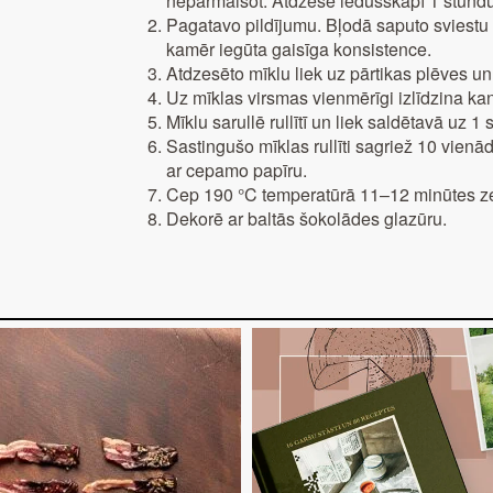
nepārmaisot. Atdzesē ledusskapī 1 stundu
Pagatavo pildījumu. Bļodā saputo sviestu 
kamēr iegūta gaisīga konsistence.
Atdzesēto mīklu liek uz pārtikas plēves un 
Uz mīklas virsmas vienmērīgi izlīdzina kan
Mīklu sarullē rullītī un liek saldētavā uz 1 
Sastingušo mīklas rullīti sagriež 10 vien
ar cepamo papīru.
Cep 190 °C temperatūrā 11–12 minūtes zel
Dekorē ar baltās šokolādes glazūru.