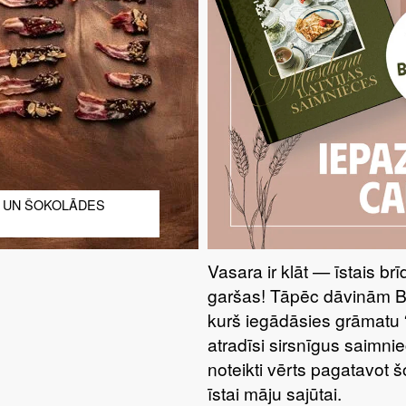
 UN ŠOKOLĀDES
Vasara ir klāt — īstais br
garšas! Tāpēc dāvinām 
kurš iegādāsies grāmatu 
atradīsi sirsnīgus saimnie
noteikti vērts pagatavot 
īstai māju sajūtai.