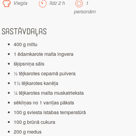
Viegla
līdz 2 h
1
personām
Sastāvdaļas
400 g miltu
1 ēdamkarote malta ingvera
šķipsniņa sāls
½ tējkarotes cepamā pulvera
1½ tējkarotes kanēļa
¼ tējkarotes malta muskatrieksta
sēkliņas no 1 vaniļas pāksts
100 g sviesta istabas temperatūrā
100 g brūnā cukura
200 g medus