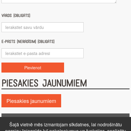
Vārds (obligāts)
E-pasts (nerādīsim) (obligāts)
PIESAKIES JAUNUMIEM
Piesakies jaunumiem
Pie GALDA!
Šajā vietnē mēs izmantojam sīkdatnes, lai nodrošinātu
Kontakti
Reklāma
Par mums
Autortiesības
pareizu "piegalda.lv" pakalpojumus un funkcijas, analizētu