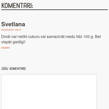
Komentāri:
Svetlana
03/02/2021 08:41
Droši var nelikt cukuru vai samazināt medu līdz 100 g. Bet
vispār garšīgi!
Atbildēt
Jūsu komentārs