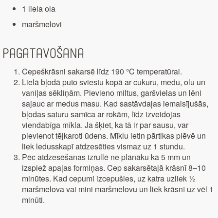
1 liela ola
maršmelovi
Pagatavošana
Cepeškrāsni sakarsē līdz 190 °C temperatūrai.
Lielā bļodā puto sviestu kopā ar cukuru, medu, olu un
vaniļas sēkliņām. Pievieno miltus, garšvielas un lēni
sajauc ar medus masu. Kad sastāvdaļas iemaisījušās,
bļodas saturu samīca ar rokām, līdz izveidojas
viendabīga mīkla. Ja šķiet, ka tā ir par sausu, var
pievienot tējkaroti ūdens. Mīklu ietin pārtikas plēvē un
liek ledusskapī atdzesēties vismaz uz 1 stundu.
Pēc atdzesēšanas izrullē ne plānāku kā 5 mm un
izspiež apaļas formiņas. Cep sakarsētajā krāsnī 8–10
minūtes. Kad cepumi izcepušies, uz katra uzliek ½
maršmelova vai mini maršmelovu un liek krāsnī uz vēl 1
minūti.