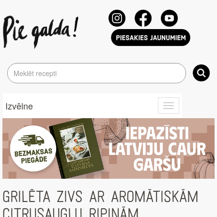
Izvēlne
Toggle
navigation
GRILĒTA ZIVS AR AROMĀTISKĀM
CITRUSAUGĻU RIPIŅĀM