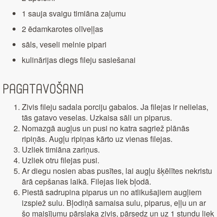
1 sauja svaigu timiāna zaļumu
2 ēdamkarotes olīveļļas
sāls, veseli melnie pipari
kulinārijas diegs fileju sasiešanai
Pagatavošana
Zivis fileju sadala porciju gabalos. Ja filejas ir nelielas,
tās gatavo veselas. Uzkaisa sāli un piparus.
Nomazgā augļus un pusi no katra sagriež plānās
ripiņās. Augļu ripiņas kārto uz vienas filejas.
Uzliek timiāna zariņus.
Uzliek otru filejas pusi.
Ar diegu nosien abas pusītes, lai augļu šķēlītes nekristu
ārā cepšanas laikā. Filejas liek bļodā.
Piestā sadrupina piparus un no atlikušajiem augļiem
izspiež sulu. Bļodiņā samaisa sulu, piparus, eļļu un ar
šo maisījumu pārslaka zivis, pārsedz un uz 1 stundu liek