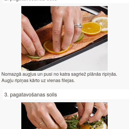
Nomazgā augļus un pusi no katra sagriež plānās ripiņās.
Augļu ripiņas kārto uz vienas filejas.
3. pagatavošanas solis