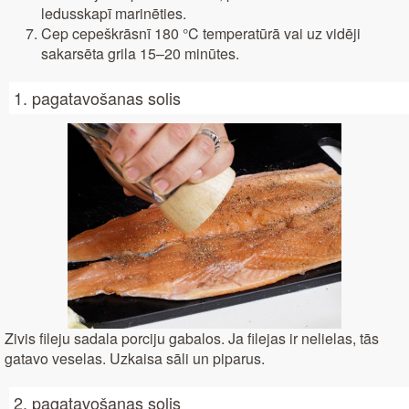
ledusskapī marinēties.
Cep cepeškrāsnī 180 °C temperatūrā vai uz vidēji
sakarsēta grila 15–20 minūtes.
1. pagatavošanas solis
Zivis fileju sadala porciju gabalos. Ja filejas ir nelielas, tās
gatavo veselas. Uzkaisa sāli un piparus.
2. pagatavošanas solis