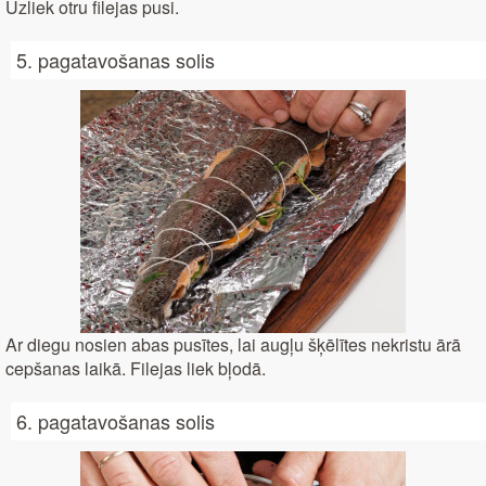
Uzliek otru filejas pusi.
5. pagatavošanas solis
Ar diegu nosien abas pusītes, lai augļu šķēlītes nekristu ārā
cepšanas laikā. Filejas liek bļodā.
6. pagatavošanas solis