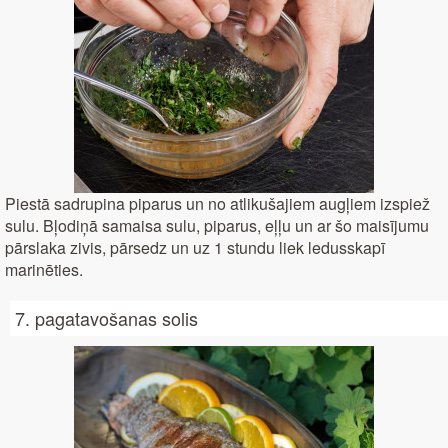
Piestā sadrupina piparus un no atlikušajiem augļiem izspiež
sulu. Bļodiņā samaisa sulu, piparus, eļļu un ar šo maisījumu
pārslaka zivis, pārsedz un uz 1 stundu liek ledusskapī
marinēties.
7. pagatavošanas solis