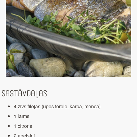
Sastāvdaļas
4 zivs filejas (upes forele, karpa, menca)
1 laims
1 citrons
2 apelsīni