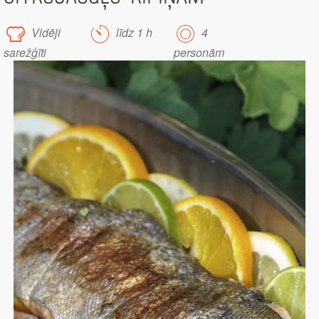
Vidēji
līdz 1 h
4
sarežģīti
personām