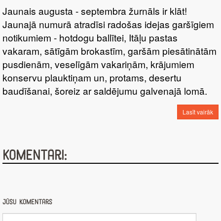
Jaunais augusta - septembra žurnāls ir klāt!
Jaunajā numurā atradīsi radošas idejas garšīgiem
notikumiem - hotdogu ballītei, Itāļu pastas
vakaram, sātīgām brokastīm, garšām piesātinātām
pusdienām, veselīgām vakariņām, krājumiem
konservu plauktiņam un, protams, desertu
baudīšanai, šoreiz ar saldējumu galvenajā lomā.
Lasīt vairāk
Komentāri:
Jūsu komentārs