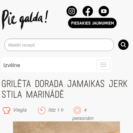
Izvēlne
Toggle
navigation
GRILĒTA DORADA JAMAIKAS JERK
STILA MARINĀDĒ
Viegla
līdz 1 h
4
personām