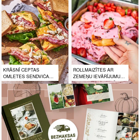
KRĀSNĪ CEPTAS
ROLLMAIZĪTES AR
OMLETES SENDVIČA
ZEMEŅU IEVĀRĪJUMU
MEAL PREP
UN ZEMEŅU GLAZŪRU