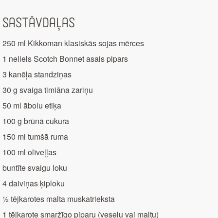
Sastāvdaļas
250 ml Kikkoman klasiskās sojas mērces
1 neliels Scotch Bonnet asais pipars
3 kanēļa standziņas
30 g svaiga timiāna zariņu
50 ml ābolu etiķa
100 g brūnā cukura
150 ml tumšā ruma
100 ml olīveļļas
buntīte svaigu loku
4 daiviņas ķiploku
½ tējkarotes malta muskatrieksta
1 tējkarote smaržīgo piparu (veselu vai maltu)