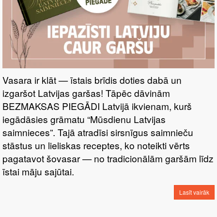
Vasara ir klāt — īstais brīdis doties dabā un
izgaršot Latvijas garšas! Tāpēc dāvinām
BEZMAKSAS PIEGĀDI Latvijā ikvienam, kurš
iegādāsies grāmatu “Mūsdienu Latvijas
saimnieces”. Tajā atradīsi sirsnīgus saimnieču
stāstus un lieliskas receptes, ko noteikti vērts
pagatavot šovasar — no tradicionālām garšām līdz
īstai māju sajūtai.
Lasīt vairāk