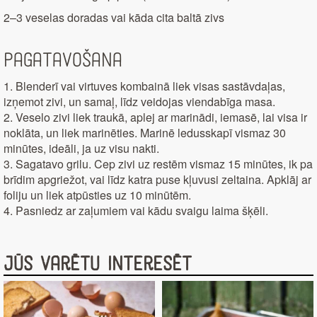
2–3 veselas doradas vai kāda cita baltā zivs
Pagatavošana
1. Blenderī vai virtuves kombainā liek visas sastāvdaļas,
izņemot zivi, un samaļ, līdz veidojas viendabīga masa.
2. Veselo zivi liek traukā, aplej ar marinādi, iemasē, lai visa ir
noklāta, un liek marinēties. Marinē ledusskapī vismaz 30
minūtes, ideāli, ja uz visu nakti.
3. Sagatavo grilu. Cep zivi uz restēm vismaz 15 minūtes, ik pa
brīdim apgriežot, vai līdz katra puse kļuvusi zeltaina. Apklāj ar
foliju un liek atpūsties uz 10 minūtēm.
4. Pasniedz ar zaļumiem vai kādu svaigu laima šķēli.
Jūs varētu interesēt