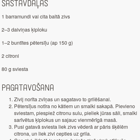
Sastāvdaļas
1 barramundi vai cita baltā zivs
2–3 daiviņas ķiploku
1–2 buntītes pētersīļu (ap 150 g)
2 citroni
80 g sviesta
Pagatavošana
Zivij norīta zvīņas un sagatavo to grilēšanai.
Pētersīļus notīra no kātiem un smalki sakapā. Pievieno
sviestam, piespiež citronu sulu, pieliek jūras sāli, smalki
sarīvētus ķiplokus un sajauc vienmērīgā masā.
Pusi gatavā sviesta liek zivs vēderā ar pāris šķēlēm
citrona, un liek zivi cepties uz grila.