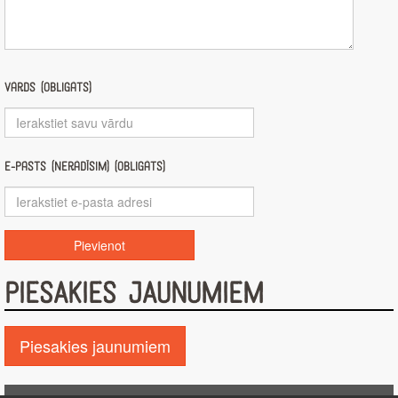
Vārds (obligāts)
E-pasts (nerādīsim) (obligāts)
PIESAKIES JAUNUMIEM
Piesakies jaunumiem