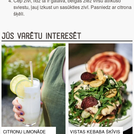
Cep zivi, līdz tā ir gatava, beigās ziež virsū atlikušo
sviestu, ļauj izkust un sasūkties zivī. Pasniedz ar citrona
šķēli.
Jūs varētu interesēt
CITRONU LIMONĀDE
VISTAS KEBABA ŠĶĪVIS