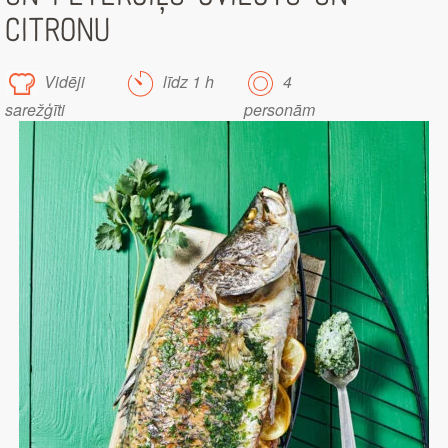
CITRONU
Vidēji
līdz 1 h
4
sarežģīti
personām