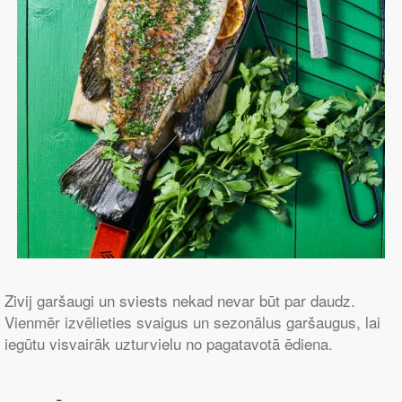
Zivij garšaugi un sviests nekad nevar būt par daudz.
Vienmēr izvēlieties svaigus un sezonālus garšaugus, lai
iegūtu visvairāk uzturvielu no pagatavotā ēdiena.