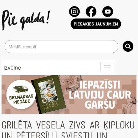
Izvēlne
Toggle
navigation
GRILĒTA VESELA ZIVS AR ĶIPLOKU
UN PĒTERSĪĻU SVIESTU UN