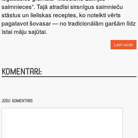
saimnieces”. Tajā atradīsi sirsnīgus saimnieču
stāstus un lieliskas receptes, ko noteikti vērts
pagatavot šovasar — no tradicionālām garšām līdz
īstai māju sajūtai.
Lasīt vairāk
Komentāri:
Jūsu komentārs