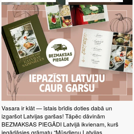
Vasara ir klāt — īstais brīdis doties dabā un
izgaršot Latvijas garšas! Tāpēc dāvinām
BEZMAKSAS PIEGĀDI Latvijā ikvienam, kurš
iegādāsies grāmatu “Mūsdienu Latvijas