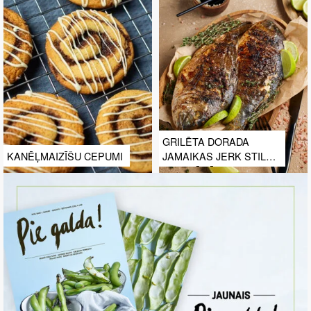
GRILĒTA DORADA
KANĒĻMAIZĪŠU CEPUMI
JAMAIKAS JERK STILA
MARINĀDĒ