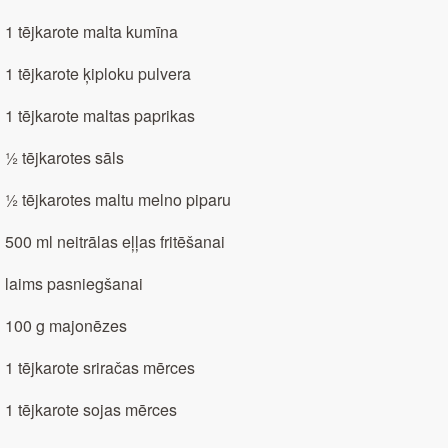
1 tējkarote malta kumīna
1 tējkarote ķiploku pulvera
1 tējkarote maltas paprikas
½ tējkarotes sāls
½ tējkarotes maltu melno piparu
500 ml neitrālas eļļas fritēšanai
laims pasniegšanai
100 g majonēzes
1 tējkarote sriračas mērces
1 tējkarote sojas mērces