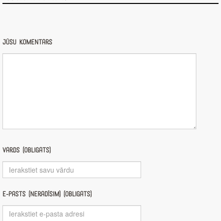
Jūsu komentārs
Vārds (obligāts)
E-pasts (nerādīsim) (obligāts)