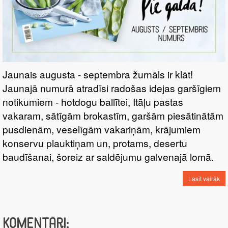
Jaunais augusta - septembra žurnāls ir klāt!
Jaunajā numurā atradīsi radošas idejas garšīgiem
notikumiem - hotdogu ballītei, Itāļu pastas
vakaram, sātīgām brokastīm, garšām piesātinātām
pusdienām, veselīgām vakariņām, krājumiem
konservu plauktiņam un, protams, desertu
baudīšanai, šoreiz ar saldējumu galvenajā lomā.
Lasīt vairāk
Komentāri: