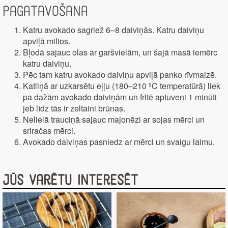
Pagatavošana
Katru avokado sagriež 6–8 daiviņās. Katru daiviņu
apviļā miltos.
Bļodā sajauc olas ar garšvielām, un šajā masā iemērc
katru daiviņu.
Pēc tam katru avokado daiviņu apviļā panko rīvmaizē.
Katliņā ar uzkarsētu eļļu (180–210 ºC temperatūrā) liek
pa dažām avokado daiviņām un fritē aptuveni 1 minūti
jeb līdz tās ir zeltaini brūnas.
Nelielā trauciņā sajauc majonēzi ar sojas mērci un
sriračas mērci.
Avokado daiviņas pasniedz ar mērci un svaigu laimu.
Jūs varētu interesēt