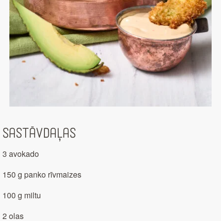
Sastāvdaļas
3 avokado
150 g panko rīvmaizes
100 g miltu
2 olas