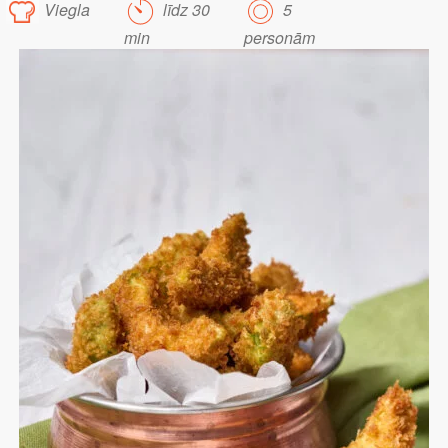
Viegla
līdz 30
5
min
personām