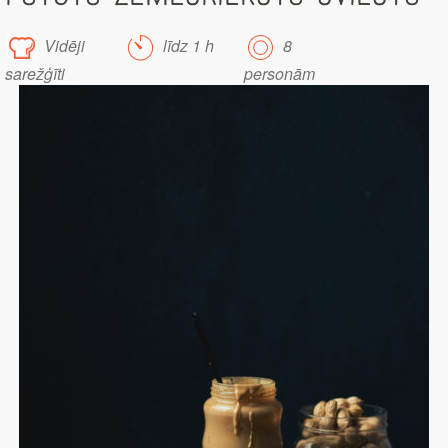
Vidēji
līdz 1 h
8
sarežģīti
personām