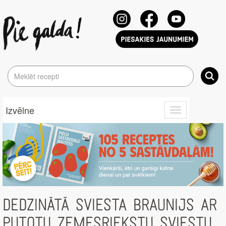
Izvēlne
Toggle
navigation
DEDZINĀTĀ SVIESTA BRAUNIJS AR
PUTOTU ZEMESRIEKSTU SVIESTU