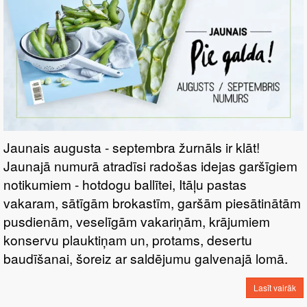
Jaunais augusta - septembra žurnāls ir klāt!
Jaunajā numurā atradīsi radošas idejas garšīgiem
notikumiem - hotdogu ballītei, Itāļu pastas
vakaram, sātīgām brokastīm, garšām piesātinātām
pusdienām, veselīgām vakariņām, krājumiem
konservu plauktiņam un, protams, desertu
baudīšanai, šoreiz ar saldējumu galvenajā lomā.
Lasīt vairāk