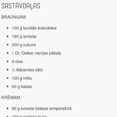
Sastāvdaļas
BRAUNIJAM
100 g tumšās šokolādes
180 g sviesta
200 g cukura
1 Dr. Oetker vaniļas pāksts
4 olas
½ tējkarotes sāls
100 g miltu
50 g kakao
KRĒMAM
90 g sviesta istabas temperatūrā
100 g pūdercukura