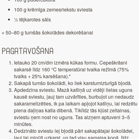
100 g krēmīga zemesriekstu sviesta
½ tējkarotes sāls
+ 50–80 g tumšās šokolādes dekorēšanai
Pagatavošana
Ietauko 20 cm/dm izmēra kūkas formu. Cepeškrāsni
sakarsē līdz 160 °C temperatūrai tvaika režīmā (75%
tvaiks + 25% karsēšana).*
Sakapā tumšo šokolādi, ko liek karstumizturīgā bļodā.
Apdedzina sviestu. Mazā katliņā uz vidēji lielas uguns
kausē sviestu, ļauj tam uzvārīties, burbuļot un nedaudz
sakaramelizēties, ik pa laikam apļojot katliņu, lai redzētu
piena daļiņas katla dibenā. Tiklīdz tās kļūst zeltainas,
sviestu ņem nost no uguns. Tas aizņem aptuveni 3–5
minūtes.
Dedzināto sviestu lej bļodā pāri sakapātajai šokolādei,
ļauj tai minūti uzkarst, un tad visu samaisa kopā, līdz