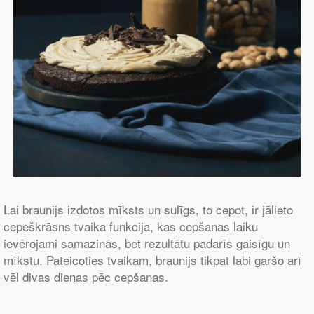
Lai braunijs izdotos mīksts un sulīgs, to cepot, ir jālieto
cepeškrāsns tvaika funkcija, kas cepšanas laiku
ievērojami samazinās, bet rezultātu padarīs gaisīgu un
mīkstu. Pateicoties tvaikam, braunijs tikpat labi garšo arī
vēl divas dienas pēc cepšanas.