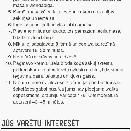
masa ir viendabīga.
Kamēr masa vēl silta, pievieno cukuru un vaniļas
sēkliņas un iemaisa.
Iemaisa olas, sāli un visu labi samaisa.
Pievieno miltus un kakao, tos pamazām iecilā masā,
līdz tā ir viendabīga.
Mīklu lej sagatavotajā formā un cep tvaika režīmā
aptuveni 15–20 minūtes.
Ņem ārā no krāsns un atdzesē.
Pagatavo krēmu. Lielā bļodā kopā sakuļ sviestu,
pūdercukuru, zemesriekstu sviestu un sāli, līdz krēms
ieguvis zīdainu tekstūru un kļuvis gaišs.
Krēmu smērē uz atdzesētā braunija, pāri ber tumšās
šokolādes gabaliņus.*Ja jums nav pieejama tvaika
cepeškrāsns, brauniju var cept 175 °C temperatūrā
aptuveni 40–45 minūtes.
Jūs varētu interesēt