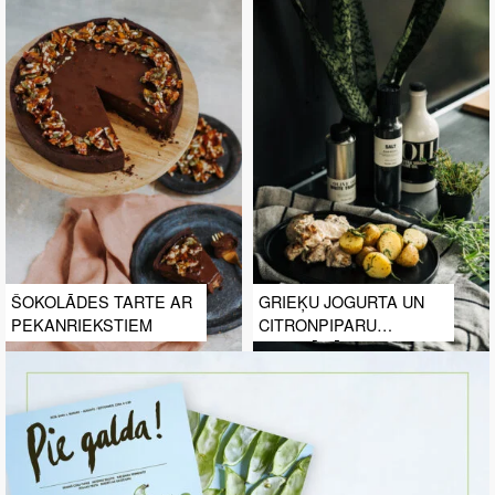
ŠOKOLĀDES TARTE AR
GRIEĶU JOGURTA UN
PEKANRIEKSTIEM
CITRONPIPARU
MARINĀDĒ CEPTI
VISTAS ŠĶIŅĶĪŠI