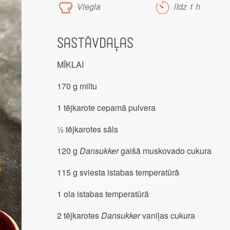
Viegla
līdz 1 h
Sastāvdaļas
MĪKLAI
170 g miltu
1 tējkarote cepamā pulvera
½ tējkarotes sāls
120 g
Dansukker
gaišā muskovado cukura
115 g sviesta istabas temperatūrā
1 ola istabas temperatūrā
2 tējkarotes
Dansukker
vaniļas cukura