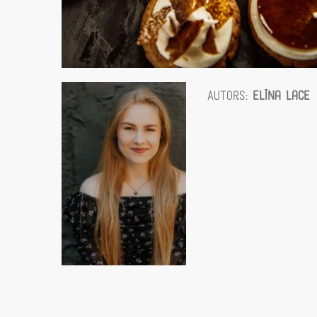
Autors:
Elīna Lāce