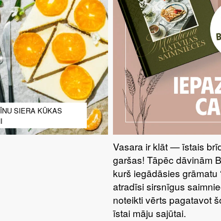
ĪNU SIERA KŪKAS
I
Vasara ir klāt — īstais br
garšas! Tāpēc dāvinām 
kurš iegādāsies grāmatu 
atradīsi sirsnīgus saimnie
noteikti vērts pagatavot 
īstai māju sajūtai.