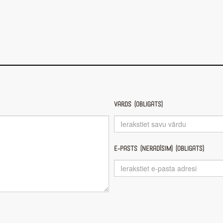
Vārds (obligāts)
E-pasts (nerādīsim) (obligāts)