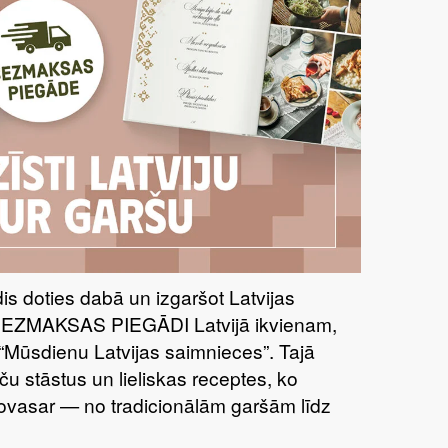
īdis doties dabā un izgaršot Latvijas
BEZMAKSAS PIEGĀDI Latvijā ikvienam,
“Mūsdienu Latvijas saimnieces”. Tajā
ču stāstus un lieliskas receptes, ko
šovasar — no tradicionālām garšām līdz