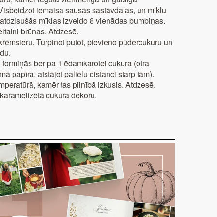
. Visbeidzot iemaisa sausās sastāvdaļas, un mīklu
o atdzisušās mīklas izveido 8 vienādas bumbiņas.
taini brūnas. Atdzesē.
krēmsieru. Turpinot putot, pievieno pūdercukuru un
ndu.
 formiņās ber pa 1 ēdamkarotei cukura (otra
ā papīra, atstājot palielu distanci starp tām).
peratūrā, kamēr tas pilnībā izkusis. Atdzesē.
karamelizētā cukura dekoru.