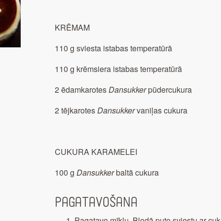
KRĒMAM
110 g sviesta istabas temperatūrā
110 g krēmsiera istabas temperatūrā
2 ēdamkarotes
Dansukker
pūdercukura
2 tējkarotes
Dansukker
vaniļas cukura
CUKURA KARAMELEI
100 g
Dansukker
baltā cukura
Pagatavošana
Pagatavo mīklu. Bļodā puto sviestu ar cu