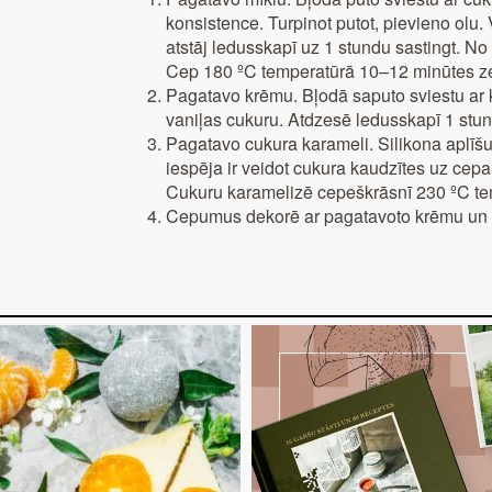
konsistence. Turpinot putot, pievieno olu
atstāj ledusskapī uz 1 stundu sastingt. N
Cep 180 ºC temperatūrā 10–12 minūtes zel
Pagatavo krēmu. Bļodā saputo sviestu ar 
vaniļas cukuru. Atdzesē ledusskapī 1 stu
Pagatavo cukura karameli. Silikona aplīšu
iespēja ir veidot cukura kaudzītes uz cepam
Cukuru karamelizē cepeškrāsnī 230 ºC tem
Cepumus dekorē ar pagatavoto krēmu un 