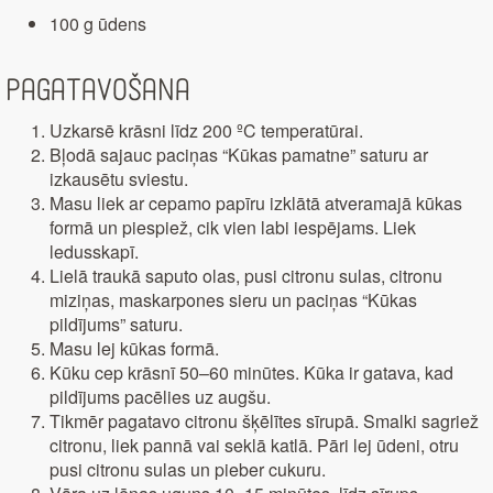
100 g ūdens
Pagatavošana
Uzkarsē krāsni līdz 200 ºC temperatūrai.
Bļodā sajauc paciņas “Kūkas pamatne” saturu ar
izkausētu sviestu.
Masu liek ar cepamo papīru izklātā atveramajā kūkas
formā un piespiež, cik vien labi iespējams. Liek
ledusskapī.
Lielā traukā saputo olas, pusi citronu sulas, citronu
miziņas, maskarpones sieru un paciņas “Kūkas
pildījums” saturu.
Masu lej kūkas formā.
Kūku cep krāsnī 50–60 minūtes. Kūka ir gatava, kad
pildījums pacēlies uz augšu.
Tikmēr pagatavo citronu šķēlītes sīrupā. Smalki sagriež
citronu, liek pannā vai seklā katlā. Pāri lej ūdeni, otru
pusi citronu sulas un pieber cukuru.