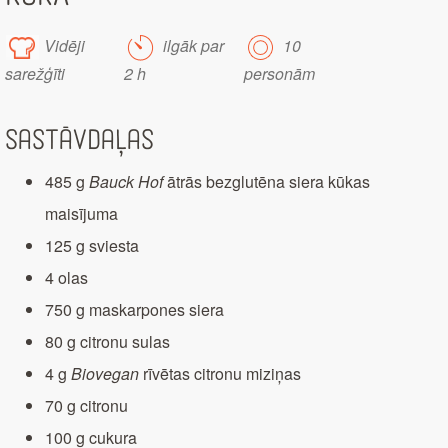
Vidēji
ilgāk par
10
sarežģīti
2 h
personām
Sastāvdaļas
485 g
Bauck Hof
ātrās bezglutēna siera kūkas
maisījuma
125 g sviesta
4 olas
750 g maskarpones siera
80 g citronu sulas
4 g
Biovegan
rīvētas citronu miziņas
70 g citronu
100 g cukura