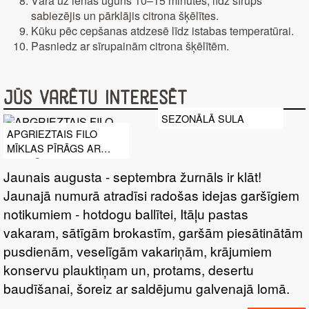
Vāra uz lēnas uguns 10–15 minūtes, līdz sīrups
sabiezējis un pārklājis citrona šķēlītes.
Kūku pēc cepšanas atdzesē līdz istabas temperatūrai.
Pasniedz ar sīrupainām citrona šķēlītēm.
Jūs varētu interesēt
SEZONĀLĀ SULA
APGRIEZTAIS FILO
MĪKLAS PĪRĀGS AR
KABAČIEM
Jaunais augusta - septembra žurnāls ir klāt!
Jaunajā numurā atradīsi radošas idejas garšīgiem
notikumiem - hotdogu ballītei, Itāļu pastas
vakaram, sātīgām brokastīm, garšām piesātinātām
pusdienām, veselīgām vakariņām, krājumiem
konservu plauktiņam un, protams, desertu
baudīšanai, šoreiz ar saldējumu galvenajā lomā.