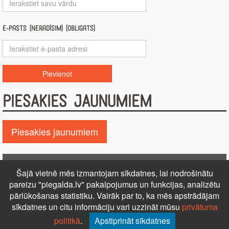
E-pasts (nerādīsim) (obligāts)
PIESAKIES JAUNUMIEM
Piesakies jaunumiem
Pie GALDA!
Šajā vietnē mēs izmantojam sīkdatnes, lai nodrošinātu
Kontakti
Reklāma
Par mums
Autortiesības
pareizu "piegalda.lv" pakalpojumus un funkcijas, analizētu
PRIVĀTUMA POLITIKA
NOTEIKUMI – DISTANCES
pārlūkošanas statistiku. Vairāk par to, ka mēs apstrādājam
sīkdatnes un citu informāciju vari uzzināt mūsu
privātuma
LĪGUMS
Uz augšu ↑
politikā
.
Apstiprināt sīkdatnes
© 2026 Visas tiesības aizsargātas