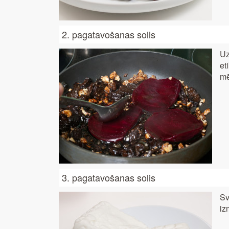
2. pagatavošanas solis
Uz
et
mē
3. pagatavošanas solis
Sv
iz