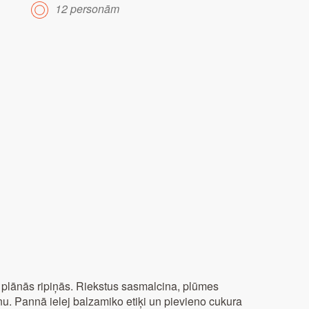
12 personām
 plānās ripiņās. Riekstus sasmalcina, plūmes
. Pannā ielej balzamiko etiķi un pievieno cukura