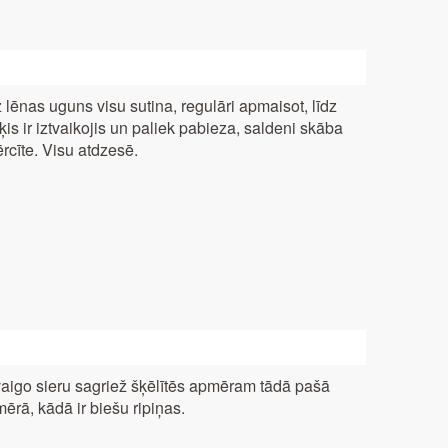
 lēnas uguns visu sutina, regulāri apmaisot, līdz
iķis ir iz­tvaikojis un paliek pabieza, saldeni skāba
rcīte. Visu atdzesē.
aigo sieru sagriež šķēlītēs apmēram tādā pašā
mērā, kādā ir biešu ripiņas.