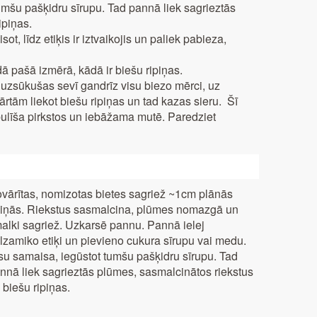
umšu pašķidru sīrupu. Tad pannā liek sagrieztās
ipiņas.
t, līdz etiķis ir iz­tvaikojis un paliek pabieza,
ā pašā izmērā, kādā ir biešu ripiņas.
uzsūkušas sevī gandrīz visu biezo mērci, uz
ārtām liekot biešu ripiņas un tad kazas sieru. Šī
ulīša pirkstos un iebāžama mutē. Paredziet
vārītas, nomizotas bietes sagriež ~1cm plānās
piņās. Riekstus sasmalcina, plūmes nomazgā un
alki sagriež. Uzkarsē pannu. Pannā ielej
lzamiko etiķi un pievieno cukura sīrupu vai medu.
su samaisa, iegūstot tumšu pašķidru sīrupu. Tad
nnā liek sagrieztās plūmes, sasmalcinātos riekstus
 biešu ripiņas.