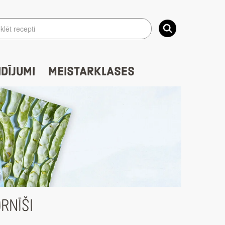
IDĪJUMI
MEISTARKLASES
RNĪŠI