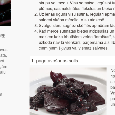
sīrupu vai medu. Visu samaisa, iegūstot t
plūmes, sasmalcinātos riekstus un biešu r
Uz lēnas uguns visu sutina, regulāri apmaiso
saldeni skāba mērcīte. Visu atdzesē.
Svaigo sieru sagriež šķēlītēs apmēram tād
Kad mērcē sutinātās bietes atdzisušas un 
ore
maziem koka irbulīšiem veido ”tornīšus”, k
uzkoda nav tā vienkārši paņemama aiz irb
s
ciemiņiem šķīvjus vai vismaz salvetes.
avos
āta,
1. pagatavošanas solis
not
īgām
No
ālu
ri
sm
ba
Vi
vā
pa
un