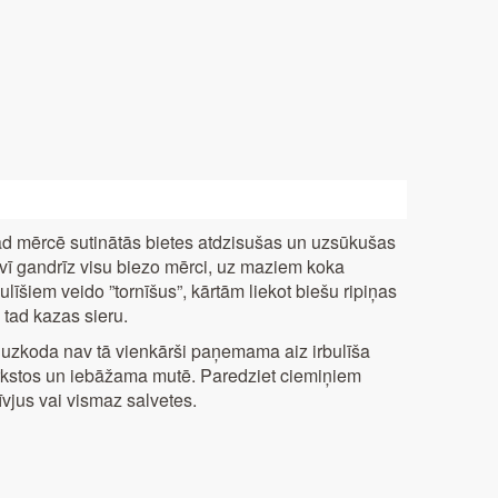
d mērcē sutinātās bietes atdzisušas un uzsūkušas
vī gandrīz visu biezo mērci, uz maziem koka
bulīšiem veido ”tornīšus”, kārtām liekot biešu ripiņas
 tad kazas sieru.
 uzkoda nav tā vienkārši paņemama aiz irbulīša
rkstos un iebāžama mutē. Paredziet ciemiņiem
īvjus vai vismaz salvetes.