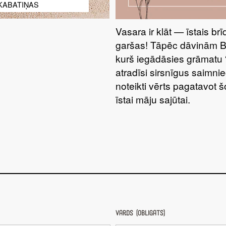
KABATIŅAS
Vasara ir klāt — īstais br
garšas! Tāpēc dāvinām 
kurš iegādāsies grāmatu 
atradīsi sirsnīgus saimnie
noteikti vērts pagatavot 
īstai māju sajūtai.
Vārds (obligāts)