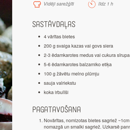
Vidēji sarežģīti
līdz 1 h
Sastāvdaļas
4 vārītas bietes
200 g svaiga kazas vai govs siera
2-3 ēdamkarotes medus vai cukura sīrupa
5-6 ēdamkarotes balzamiko etiķa
100 g žāvētu melno plūmju
sauja valriekstu
koka irbulīši
Pagatavošana
Novārītas, nomizotas bietes sagriež ~1cm
nomazgā un smalki sagriež. Uzkarsē pannu