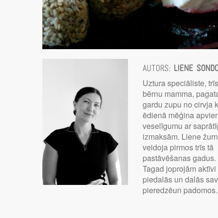
Autors:
Liene Sond
Uztura speciāliste, trī
bērnu mamma, pagat
gardu zupu no cirvja k
ēdienā mēģina apvie
veselīgumu ar saprāt
izmaksām. Liene žurn
veidoja pirmos trīs tā
pastāvēšanas gadus.
Tagad joprojām aktīvi
piedalās un dalās sa
pieredzēun padomos.