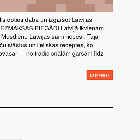
īdis doties dabā un izgaršot Latvijas
BEZMAKSAS PIEGĀDI Latvijā ikvienam,
“Mūsdienu Latvijas saimnieces”. Tajā
ču stāstus un lieliskas receptes, ko
šovasar — no tradicionālām garšām līdz
Lasīt vairāk