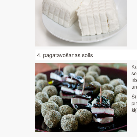
4. pagatavošanas solis
Ka
se
ir
un
Šī
pi
šķ