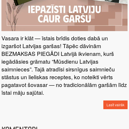
Vasara ir klāt — īstais brīdis doties dabā un
izgaršot Latvijas garšas! Tāpēc dāvinām
BEZMAKSAS PIEGĀDI Latvijā ikvienam, kurš
iegādāsies grāmatu “Mūsdienu Latvijas
saimnieces”. Tajā atradīsi sirsnīgus saimnieču
stāstus un lieliskas receptes, ko noteikti vērts
pagatavot šovasar — no tradicionālām garšām līdz
īstai māju sajūtai.
Lasīt vairāk