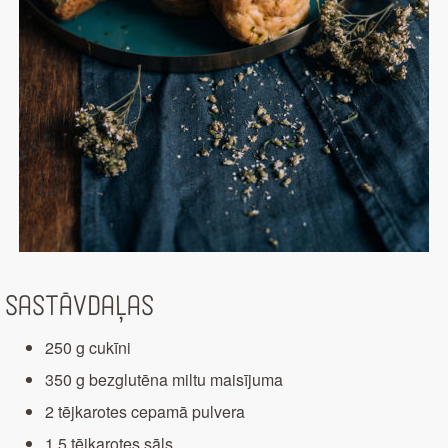
Sastāvdaļas
250 g cukīni
350 g bezglutēna miltu maisījuma
2 tējkarotes cepamā pulvera
1,5 tējkarotes sāls