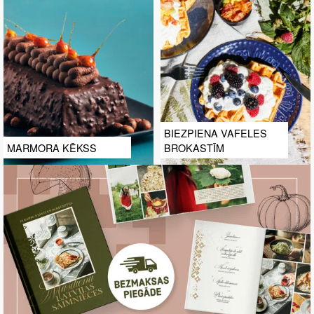
BIEZPIENA VAFELES
MARMORA KĒKSS
BROKASTĪM