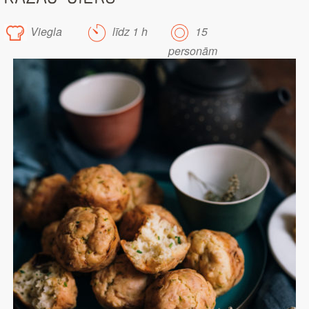
Viegla
līdz 1 h
15
personām