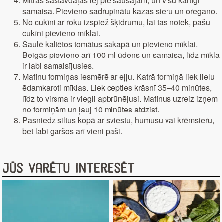
Mitrās sastāvdaļas lej pie sausajām, un visu kārtīgi
samaisa. Pievieno sadrupinātu kazas sieru un oregano.
No cukīni ar roku izspiež šķidrumu, lai tas notek, pašu
cukīni pievieno mīklai.
Saulē kaltētos tomātus sakapā un pievieno mīklai.
Beigās pievieno arī 100 ml ūdens un samaisa, līdz mīkla
ir labi samaisījusies.
Mafinu formiņas iesmērē ar eļļu. Katrā formiņā liek lielu
ēdamkaroti mīklas. Liek cepties krāsnī 35–40 minūtes,
līdz to virsma ir viegli apbrūnējusi. Mafinus uzreiz izņem
no formiņām un ļauj 10 minūtes atdzist.
Pasniedz siltus kopā ar sviestu, humusu vai krēmsieru,
bet labi garšos arī vieni paši.
Jūs varētu interesēt