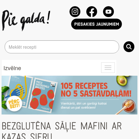
Izvēlne
Toggle
navigation
BEZGLUTĒNA SĀĻIE MAFINI AR
KAZAS SIERU