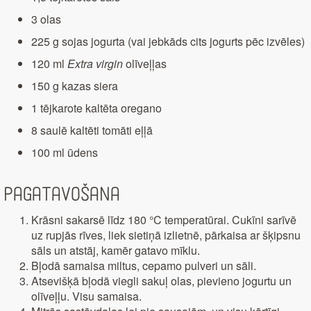
3 olas
225 g sojas jogurta (vai jebkāds cits jogurts pēc izvēles)
120 ml
Extra virgin
olīveļļas
150 g kazas siera
1 tējkarote kaltēta oregano
8 saulē kaltēti tomāti eļļā
100 ml ūdens
Pagatavošana
Krāsni sakarsē līdz 180 °C temperatūrai. Cukīni sarīvē
uz rupjās rīves, liek sietiņā izlietnē, pārkaisa ar šķipsnu
sāls un atstāj, kamēr gatavo mīklu.
Bļodā samaisa miltus, cepamo pulveri un sāli.
Atsevišķā bļodā viegli sakuļ olas, pievieno jogurtu un
olīveļļu. Visu samaisa.