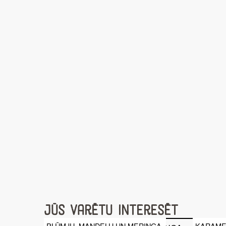
Jūs varētu interesēt
PLŪMJU, MANDEĻU UN MERINGA
KARAME