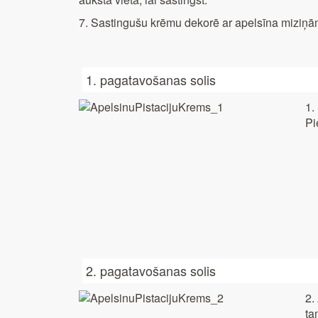
7. Sastingušu krēmu dekorē ar apelsīna miziņām
1. pagatavošanas solis
1.
Pi
2. pagatavošanas solis
2.
ta