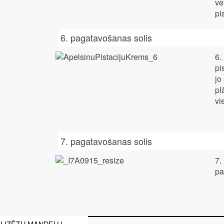
ve
pi
6. pagatavošanas solis
6.
pi
jo
pl
vi
7. pagatavošanas solis
7.
pa
LIZĒTU MANDEĻU