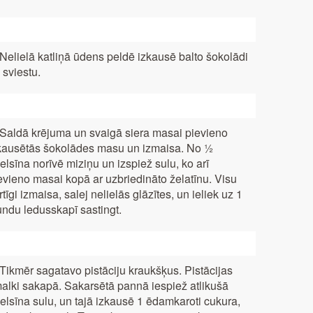
 Nelielā katliņā ūdens peldē izkausē balto šokolādi
 sviestu.
 Saldā krējuma un svaigā siera masai pievieno
kausētās šokolādes masu un izmaisa. No ½
elsīna norīvē miziņu un izspiež sulu, ko arī
evieno masai kopā ar uzbriedināto želatīnu. Visu
rtīgi izmaisa, salej nelielās glāzītes, un ieliek uz 1
undu ledusskapī sastingt.
 Tikmēr sagatavo pistāciju kraukšķus. Pistācijas
alki sakapā. Sakarsētā pannā iespiež atlikušā
elsīna sulu, un tajā izkausē 1 ēdamkaroti cukura,