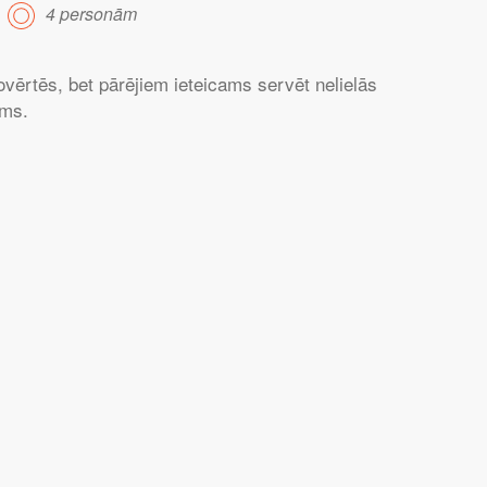
4 personām
ovērtēs, bet pārējiem ieteicams servēt nelielās
ums.