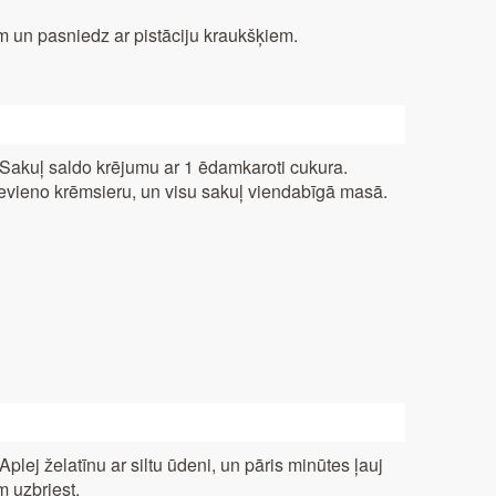
 un pasniedz ar pistāciju kraukšķiem.
 Sakuļ saldo krējumu ar 1 ēdamkaroti cukura.
evieno krēmsieru, un visu sakuļ viendabīgā masā.
 Aplej želatīnu ar siltu ūdeni, un pāris minūtes ļauj
m uzbriest.