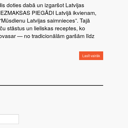
īdis doties dabā un izgaršot Latvijas
BEZMAKSAS PIEGĀDI Latvijā ikvienam,
“Mūsdienu Latvijas saimnieces”. Tajā
ču stāstus un lieliskas receptes, ko
šovasar — no tradicionālām garšām līdz
Lasīt vairāk