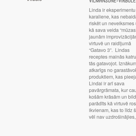
Vilmansone-Virbule
Linda ir eksperimentu
karaliene, kas nebaid
riskēt un neveiksmes 
kā sava veida “mūzas
jaunām improvizācij
virtuvē un raidījumā
“Gatavo 3”. Lindas
receptes mainās katru 
tās gatavojot. Iznāku
atkarīgs no garastāvo
produktiem, kas pieej
Lindai ir arī sava
pavārgrāmata, kur ca
košām krāsām un bil
parādīts kā virtuvē ros
ikvienam, kas to līdz 
vēl nav uzdrošinājies,