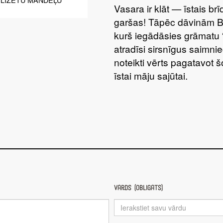
Vasara ir klāt — īstais br
S
garšas! Tāpēc dāvinām 
kurš iegādāsies grāmatu 
atradīsi sirsnīgus saimnie
noteikti vērts pagatavot 
īstai māju sajūtai.
Vārds (obligāts)