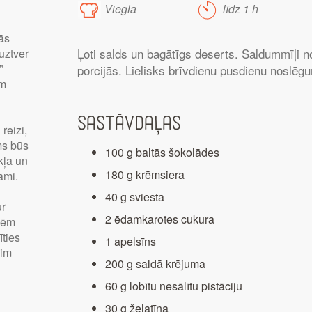
Viegla
līdz 1 h
ās
Ļoti salds un bagātīgs deserts. Saldummīļi n
uztver
”
porcijās. Lielisks brīvdienu pusdienu noslēg
ām
Sastāvdaļas
reizi,
ms būs
100 g baltās šokolādes
kļa un
180 g krēmsiera
ami.
40 g sviesta
ur
2 ēdamkarotes cukura
dēm
īties
1 apelsīns
šim
200 g saldā krējuma
60 g lobītu nesālītu pistāciju
30 g želatīna