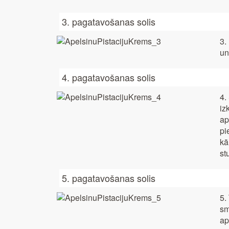
3. pagatavošanas solis
3.
un
4. pagatavošanas solis
4.
iz
ap
pi
kā
st
5. pagatavošanas solis
5.
sm
ap