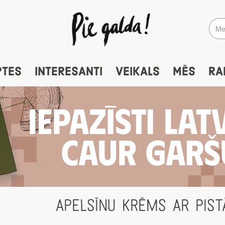
PTES
INTERESANTI
VEIKALS
MĒS
RA
APELSĪNU KRĒMS AR PIST