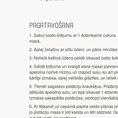
Pagatavošana
1. Sakuļ saldo krējumu ar 1 ēdamkaroti cukura.
masā.
2. Aplej želatīnu ar siltu ūdeni, un pāris minūtes
3. Nelielā katliņā ūdens peldē izkausē balto šok
4. Saldā krējuma un svaigā siera masai pievie
apelsīna norīvē miziņu un izspiež sulu, ko arī p
kārtīgi izmaisa, salej nelielās glāzītes, un ielie
5. Tikmēr sagatavo pistāciju kraukšķus. Pistāc
atlikušā apelsīna sulu, un tajā izkausē 1 ēdamka
izmaisa sakapātās pistācijas, veidojot viendab
6. Ar tējkaroti uz cepamā papīra veido plānas pi
jo pistāciju masa ir ļoti karsta un ātri atdziest.
aukstā vietā, lai sastingst.