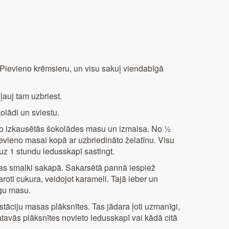
 Pievieno krēmsieru, un visu sakuļ viendabīgā
 ļauj tam uzbriest.
olādi un sviestu.
no izkausētās šokolādes masu un izmaisa. No ½
ievieno masai kopā ar uzbriedināto želatīnu. Visu
k uz 1 stundu ledusskapī sastingt.
ijas smalki sakapā. Sakarsētā pannā iespiež
roti cukura, veidojot karameli. Tajā ieber un
īgu masu.
stāciju masas plāksnītes. Tas jādara ļoti uzmanīgi,
 Gatavās plāksnītes novieto ledusskapī vai kādā citā