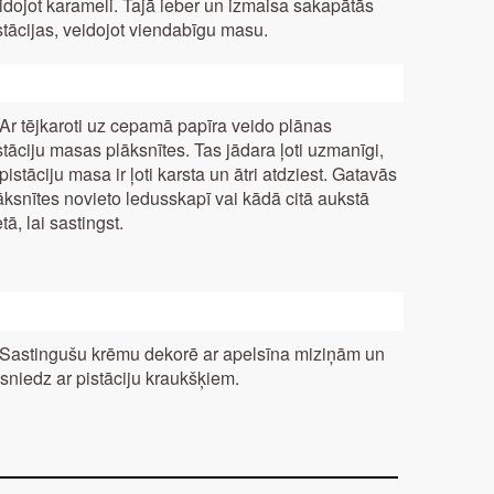
idojot karameli. Tajā ieber un izmaisa sakapātās
stācijas, veidojot viendabīgu masu.
 Ar tējkaroti uz cepamā papīra veido plānas
stāciju masas plāksnītes. Tas jādara ļoti uzmanīgi,
 pistāciju masa ir ļoti karsta un ātri atdziest. Gatavās
āksnītes novieto ledusskapī vai kādā citā aukstā
etā, lai sastingst.
 Sastingušu krēmu dekorē ar apelsīna miziņām un
sniedz ar pistāciju kraukšķiem.