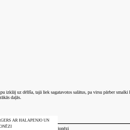
pu izklāj uz dēlīša, tajā liek sagatavotos salātus, pa virsu pārber smalk
irākās daļās.
GERS AR HALAPENJO UN
JONĒZI