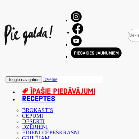
Izvēlne
Toggle navigation
ĪPAŠIE PIEDĀVĀJUMI
RECEPTES
BROKASTIS
CEPUMI
DESERTI
DZĒRIENI
ĒDIENI CEPEŠKRĀSNĪ
GRILĒJAM