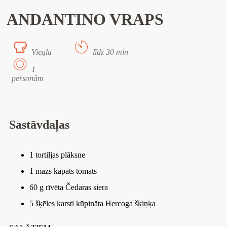
ANDANTINO VRAPS
Viegla
līdz 30 min
1
personām
Sastāvdaļas
1 tortiljas plāksne
1 mazs kapāts tomāts
60 g rīvēta Čedaras siera
5 šķēles karsti kūpināta Hercoga šķiņķa