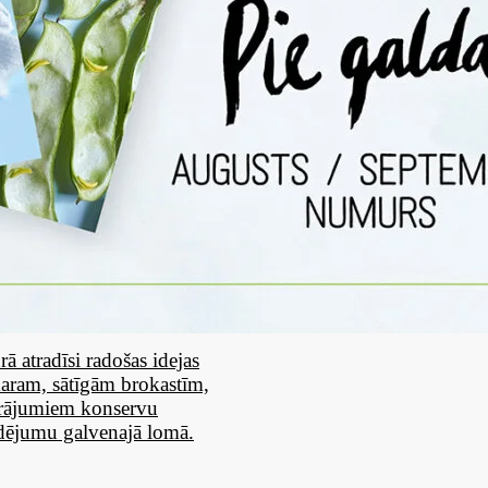
ā atradīsi radošas idejas
karam, sātīgām brokastīm,
krājumiem konservu
ldējumu galvenajā lomā.