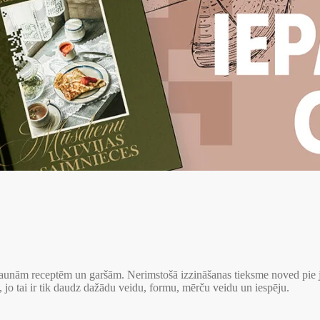
mu jaunām receptēm un garšām. Nerimstošā izzināšanas tieksme noved pi
 jo tai ir tik daudz dažādu veidu, formu, mērču veidu un iespēju.