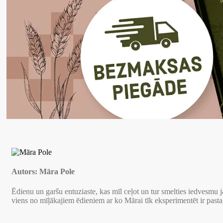
Autors:
Māra Pole
Ēdienu un garšu entuziaste, kas mīl ceļot un tur smelties iedves
viens no mīļākajiem ēdieniem ar ko Mārai tīk eksperimentēt ir pasta,