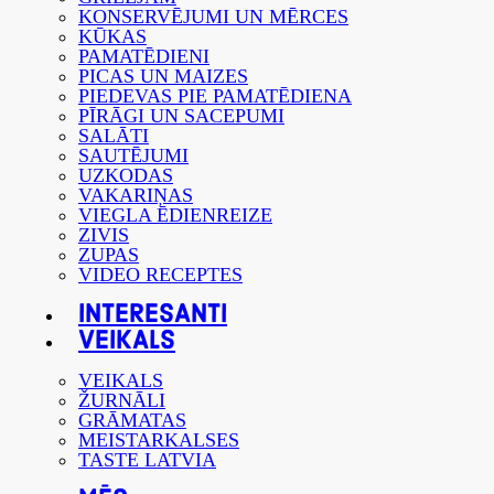
KONSERVĒJUMI UN MĒRCES
KŪKAS
PAMATĒDIENI
PICAS UN MAIZES
PIEDEVAS PIE PAMATĒDIENA
PĪRĀGI UN SACEPUMI
SALĀTI
SAUTĒJUMI
UZKODAS
VAKARIŅAS
VIEGLA ĒDIENREIZE
ZIVIS
ZUPAS
VIDEO RECEPTES
INTERESANTI
VEIKALS
VEIKALS
ŽURNĀLI
GRĀMATAS
MEISTARKALSES
TASTE LATVIA