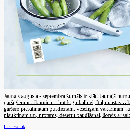
Jaunais augusta - septembra žurnāls ir klāt! Jaunajā numur
garšīgiem notikumiem - hotdogu ballītei, Itāļu pastas va
garšām piesātinātām pusdienām, veselīgām vakariņām, 
plauktiņam un, protams, desertu baudīšanai, šoreiz ar sa
Lasīt vairāk