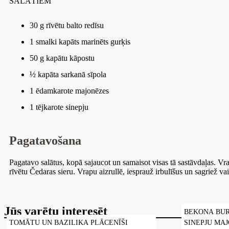
SALĀTIEM
30 g rīvētu balto redīsu
1 smalki kapāts marinēts gurķis
50 g kapātu kāpostu
½ kapāta sarkanā sīpola
1 ēdamkarote majonēzes
1 tējkarote sinepju
Pagatavošana
Pagatavo salātus, kopā sajaucot un samaisot visas tā sastāvdaļas. Vra
rīvētu Čedaras sieru. Vrapu aizrullē, iesprauž irbulīšus un sagriež va
Jūs varētu interesēt
BEKONA BUR
TOMĀTU UN BAZILIKA PLĀCENĪŠI
SINEPJU MA