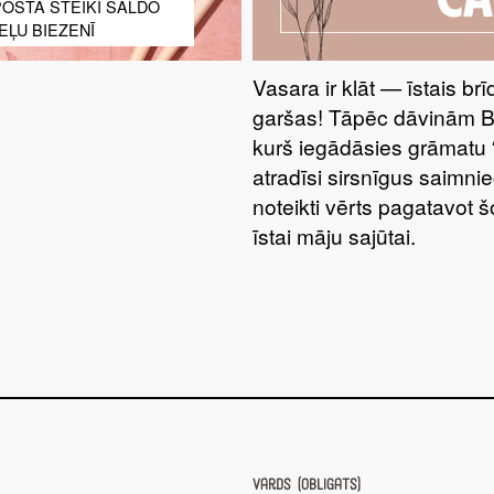
OSTA STEIKI SALDO
ĻU BIEZENĪ
Vasara ir klāt — īstais br
garšas! Tāpēc dāvinām 
kurš iegādāsies grāmatu 
atradīsi sirsnīgus saimnie
noteikti vērts pagatavot 
īstai māju sajūtai.
Vārds (obligāts)