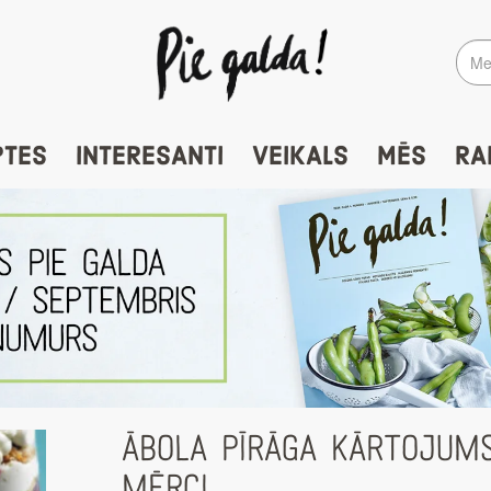
PTES
INTERESANTI
VEIKALS
MĒS
RA
ĀBOLA PĪRĀGA KĀRTOJUMS
MĒRCI