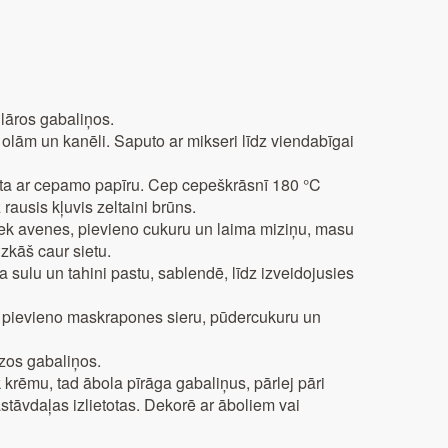
lāros gabaliņos.
 olām un kanēli. Saputo ar mikseri līdz viendabīgai
klāta ar cepamo papīru. Cep cepeškrāsnī 180 °C
ausis kļuvis zeltaini brūns.
iek avenes, pievieno cukuru un laima miziņu, masu
kāš caur sietu.
a sulu un tahini pastu, sablendē, līdz izveidojusies
, pievieno maskrapones sieru, pūdercukuru un
azos gabaliņos.
 krēmu, tad ābola pīrāga gabaliņus, pārlej pāri
astāvdaļas izlietotas. Dekorē ar āboliem vai