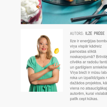
Autors:
Ilze Prūse
Ilze ir enerģijas bomb
viņa vispār kādreiz
pamostas sliktā
noskaņojumā? Brīniš
cilvēks ar radošu fant
un garšīgiem smiekli
Viņa bieži ir mūsu la
roka un izpalīdzīgais 
dažādos projektos, kā
viena no atsaucīgāka
autorēm, kurai vislab
patīk cept kūkas.