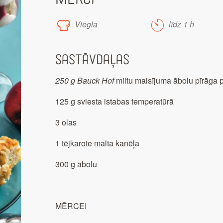
Viegla
līdz 1 h
Sastāvdaļas
250 g Bauck Hof
miltu maisījuma ābolu pīrāga
125 g sviesta istabas temperatūrā
3 olas
1 tējkarote malta kanēļa
300 g ābolu
MĒRCEI