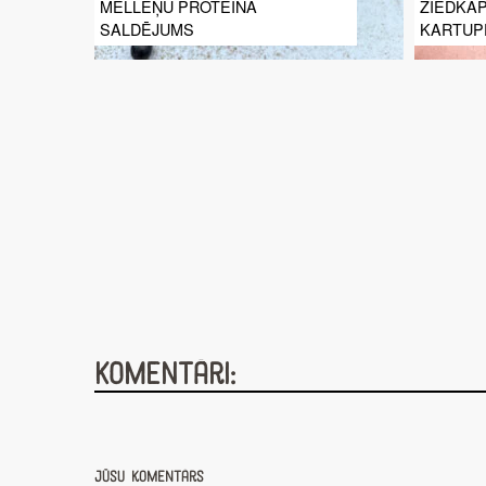
MELLEŅU PROTEĪNA
ZIEDKĀP
SALDĒJUMS
KARTUPE
Komentāri:
Jūsu komentārs