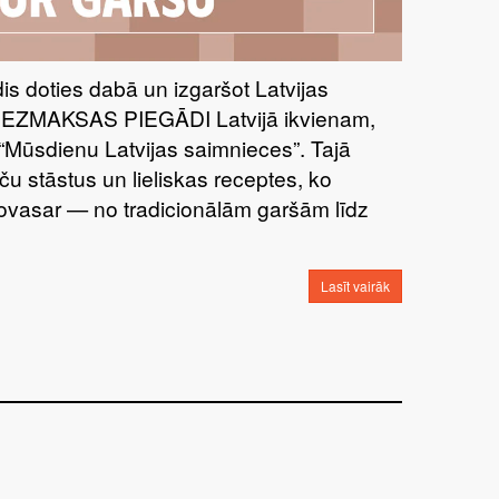
īdis doties dabā un izgaršot Latvijas
BEZMAKSAS PIEGĀDI Latvijā ikvienam,
“Mūsdienu Latvijas saimnieces”. Tajā
ču stāstus un lieliskas receptes, ko
šovasar — no tradicionālām garšām līdz
Lasīt vairāk