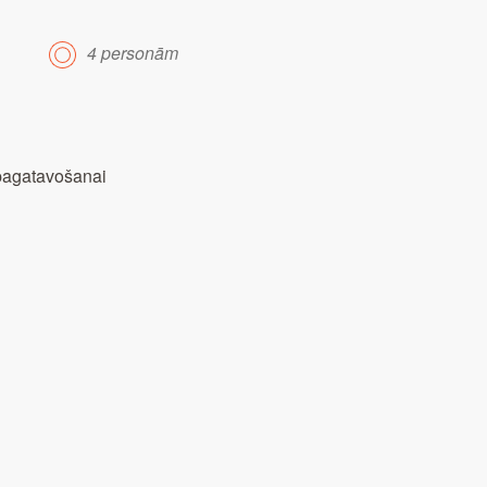
4 personām
 pagatavošanai