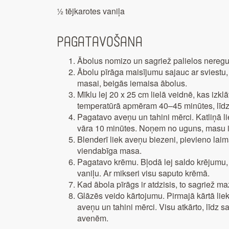
½ tējkarotes vaniļa
Pagatavošana
Ābolus nomizo un sagriež palielos neregu
Ābolu pīrāga maisījumu sajauc ar sviestu,
masai, beigās iemaisa ābolus.
Mīklu lej 20 x 25 cm lielā veidnē, kas iz
temperatūrā apmēram 40–45 minūtes, līdz r
Pagatavo aveņu un tahini mērci. Katliņā l
vāra 10 minūtes. Noņem no uguns, masu iz
Blenderī liek aveņu biezeni, pievieno laim
viendabīga masa.
Pagatavo krēmu. Bļodā lej saldo krējumu
vaniļu. Ar mikseri visu saputo krēmā.
Kad ābola pīrāgs ir atdzisis, to sagriež m
Glāzēs veido kārtojumu. Pirmajā kārtā liek
aveņu un tahini mērci. Visu atkārto, līdz s
avenēm.