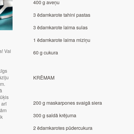
400 g aveņu
3 ēdamkarote tahini pastas
3 ēdamkarote laima sulas
1 ēdamkarote laima miziņu
a! Vai
60 g cukura
ķīgs
āziju
KRĒMAM
em.
bā
rūķis
200 g maskarpones svaigā siera
 arī
jām
300 g saldā krējuma
āk
2 ēdamkarotes pūdercukura