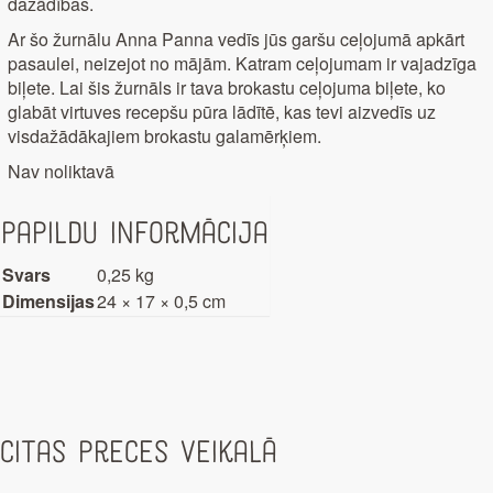
dažādības.
Ar šo žurnālu Anna Panna vedīs jūs garšu ceļojumā apkārt
pasaulei, neizejot no mājām. Katram ceļojumam ir vajadzīga
biļete. Lai šis žurnāls ir tava brokastu ceļojuma biļete, ko
glabāt virtuves recepšu pūra lādītē, kas tevi aizvedīs uz
visdažādākajiem brokastu galamērķiem.
Nav noliktavā
Papildu informācija
Svars
0,25 kg
Dimensijas
24 × 17 × 0,5 cm
Citas preces veikalā