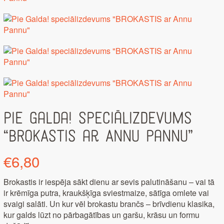
Pie Galda! speciālizdevums
“BROKASTIS ar Annu Pannu”
€
6,80
Brokastis ir iespēja sākt dienu ar sevis palutināšanu – vai tā
ir krēmīga putra, kraukšķīga sviestmaize, sātīga omlete vai
svaigi salāti. Un kur vēl brokastu brančs – brīvdienu klasika,
kur galds lūzt no pārbagātības un garšu, krāsu un formu