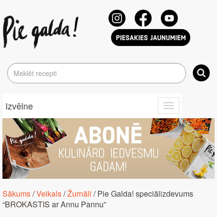
Izvēlne
Toggle
navigation
Sākums
/
Veikals
/
Žurnāli
/ Pie Galda! speciālizdevums
“BROKASTIS ar Annu Pannu”