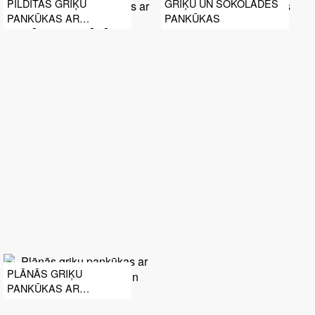
PILDĪTĀS GRIĶU
GRIĶU UN ŠOKOLĀDES
PANKŪKAS AR
PANKŪKAS
SPINĀTIEM UN SĒNĒM
PLĀNĀS GRIĶU
PANKŪKAS AR
ZEMESRIEKSTU