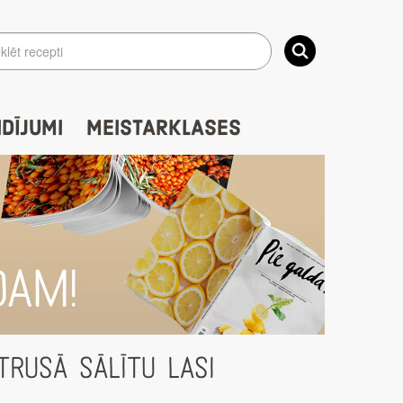
IDĪJUMI
MEISTARKLASES
TRUSĀ SĀLĪTU LASI