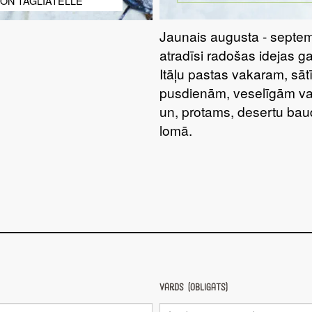
ON TAGLIATELLE
Jaunais augusta - septem
atradīsi radošas idejas g
Itāļu pastas vakaram, sā
pusdienām, veselīgām va
un, protams, desertu bau
lomā.
Vārds (obligāts)