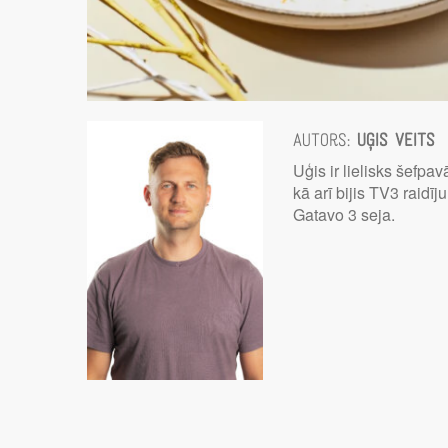
Autors:
Uģis Veits
Uģis ir lielisks šefpav
kā arī bijis TV3 raidī
Gatavo 3 seja.