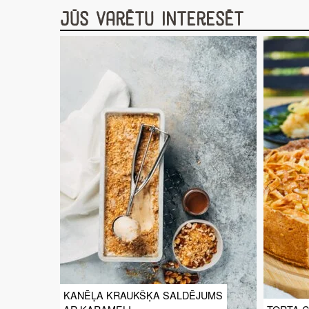
Jūs varētu interesēt
KANĒĻA KRAUKŠĶA SALDĒJUMS