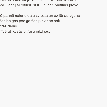
i. Pārlej ar citrusu sulu un ietin pārtikas plēvē.
ē pannā ceturto daļu sviesta un uz lēnas uguns
šās beigās pēc garšas pievieno sāli.
etrās daļās.
rrīvē atlikušās citrusu miziņas.