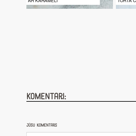
AR KARAMELI
TORTA C
Komentāri:
Jūsu komentārs