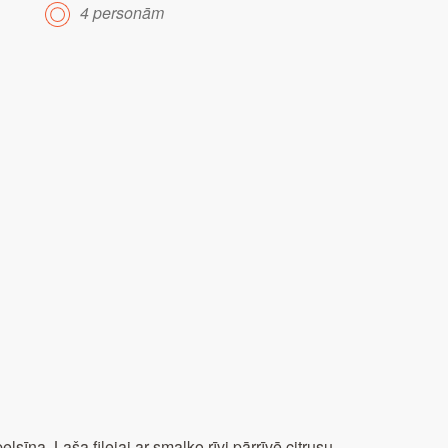
4 personām
lsīna. Laša filejai ar smalko rīvi pārrīvē citrusu