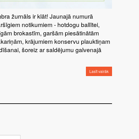
bra žurnāls ir klāt! Jaunajā numurā
aršīgiem notikumiem - hotdogu ballītei,
tīgām brokastīm, garšām piesātinātām
kariņām, krājumiem konservu plauktiņam
dīšanai, šoreiz ar saldējumu galvenajā
Lasīt vairāk