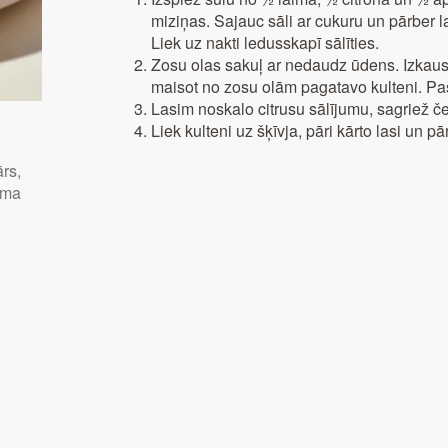
miziņas. Sajauc sāli ar cukuru un pārber las
Liek uz nakti ledusskapī sālīties.
Zosu olas sakuļ ar nedaudz ūdens. Izkaus
maisot no zosu olām pagatavo kulteni. Pa
Lasim noskalo citrusu sālījumu, sagriež č
Liek kulteni uz šķīvja, pāri kārto lasi un pā
ārs,
juma