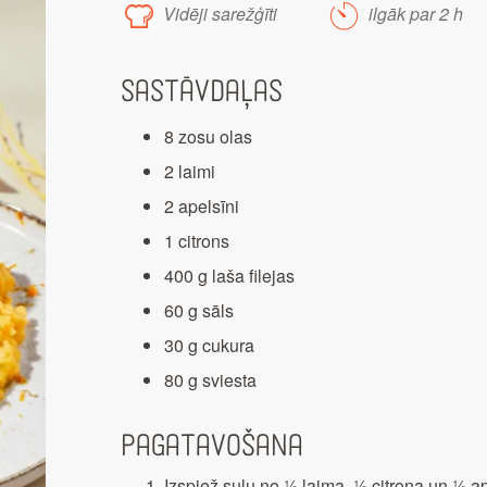
Vidēji sarežģīti
ilgāk par 2 h
Sastāvdaļas
8 zosu olas
2 laimi
2 apelsīni
1 citrons
400 g laša filejas
60 g sāls
30 g cukura
80 g sviesta
Pagatavošana
Izspiež sulu no ½ laima, ½ citrona un ½ ape