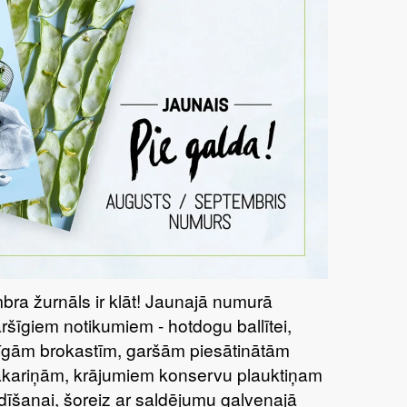
bra žurnāls ir klāt! Jaunajā numurā
aršīgiem notikumiem - hotdogu ballītei,
tīgām brokastīm, garšām piesātinātām
kariņām, krājumiem konservu plauktiņam
dīšanai, šoreiz ar saldējumu galvenajā