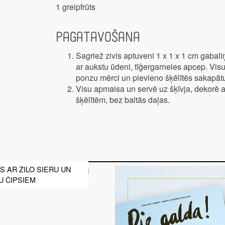
1 greipfrūts
Pagatavošana
Sagriež zivis aptuveni 1 x 1 x 1 cm gabal
ar aukstu ūdeni, tīģergarneles apcep. Vis
ponzu mērci un pievieno šķēlītēs sakapāt
Visu apmaisa un servē uz šķīvja, dekorē ar
šķēlītēm, bez baltās daļas.
 AR ZILO SIERU UN
U ČIPSIEM