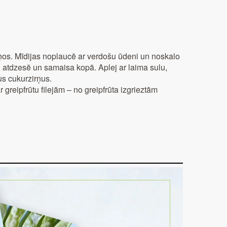
iņos. Mīdijas noplaucē ar verdošu ūdeni un noskalo
u atdzesē un samaisa kopā. Aplej ar laima sulu,
us cukurzirņus.
 greipfrūtu filejām – no greipfrūta izgrieztām