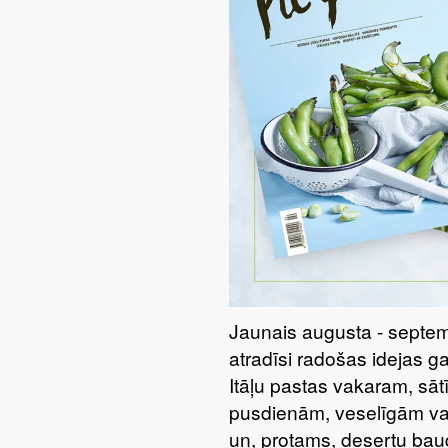
Jaunais augusta - septem
atradīsi radošas idejas g
Itāļu pastas vakaram, sā
pusdienām, veselīgām va
un, protams, desertu bau