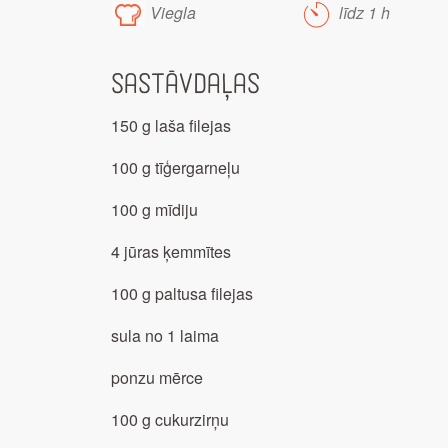
Viegla
līdz 1 h
Sastāvdaļas
150 g laša filejas
100 g tīģergarneļu
100 g mīdiju
4 jūras ķemmītes
100 g paltusa filejas
sula no 1 laima
ponzu mērce
100 g cukurzirņu