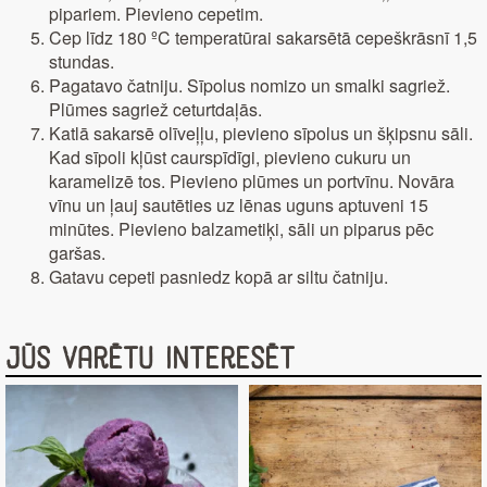
pipariem. Pievieno cepetim.
Cep līdz 180 ºC temperatūrai sakarsētā cepeškrāsnī 1,5
stundas.
Pagatavo čatniju. Sīpolus nomizo un smalki sagriež.
Plūmes sagriež ceturtdaļās.
Katlā sakarsē olīveļļu, pievieno sīpolus un šķipsnu sāli.
Kad sīpoli kļūst caurspīdīgi, pievieno cukuru un
karamelizē tos. Pievieno plūmes un portvīnu. Novāra
vīnu un ļauj sautēties uz lēnas uguns aptuveni 15
minūtes. Pievieno balzametiķi, sāli un piparus pēc
garšas.
Gatavu cepeti pasniedz kopā ar siltu čatniju.
Jūs varētu interesēt