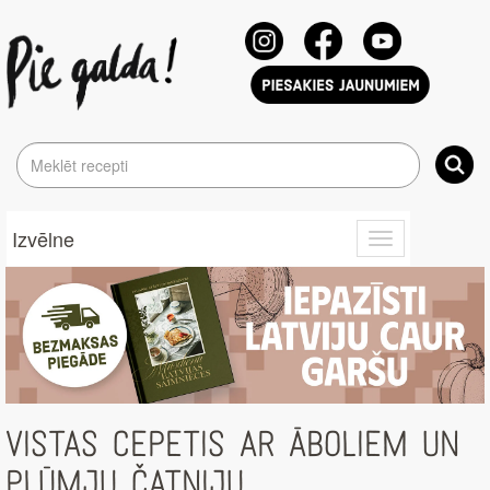
Izvēlne
Toggle
navigation
VISTAS CEPETIS AR ĀBOLIEM UN
PLŪMJU ČATNIJU