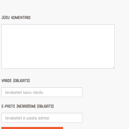
Jūsu komentārs
Vārds (obligāts)
E-pasts (nerādīsim) (obligāts)