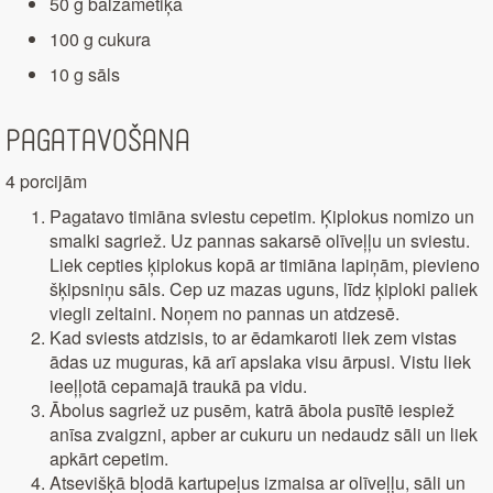
50 g balzametiķa
100 g cukura
10 g sāls
Pagatavošana
4 porcijām
Pagatavo timiāna sviestu cepetim. Ķiplokus nomizo un
smalki sagriež. Uz pannas sakarsē olīveļļu un sviestu.
Liek cepties ķiplokus kopā ar timiāna lapiņām, pievieno
šķipsniņu sāls. Cep uz mazas uguns, līdz ķiploki paliek
viegli zeltaini. Noņem no pannas un atdzesē.
Kad sviests atdzisis, to ar ēdamkaroti liek zem vistas
ādas uz muguras, kā arī apslaka visu ārpusi. Vistu liek
ieeļļotā cepamajā traukā pa vidu.
Ābolus sagriež uz pusēm, katrā ābola pusītē iespiež
anīsa zvaigzni, apber ar cukuru un nedaudz sāli un liek
apkārt cepetim.
Atsevišķā bļodā kartupeļus izmaisa ar olīveļļu, sāli un