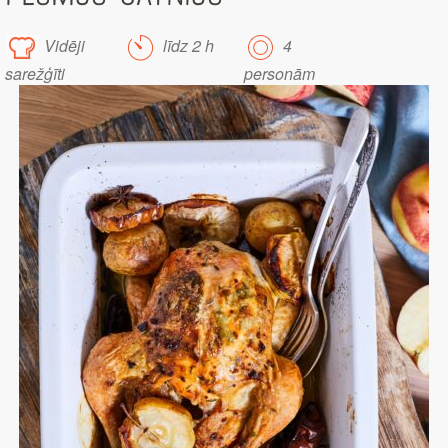
Vidēji
līdz 2 h
4
sarežģīti
personām