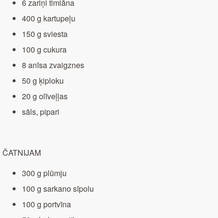
6 zariņi timiāna
400 g kartupeļu
150 g sviesta
100 g cukura
8 anīsa zvaigznes
50 g ķiploku
20 g olīveļļas
sāls, pipari
ČATNIJAM
300 g plūmju
100 g sarkano sīpolu
100 g portvīna