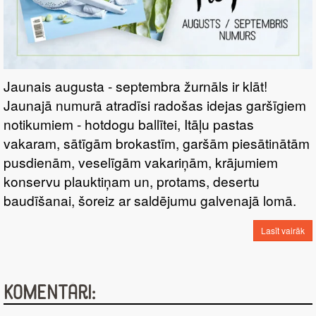
Jaunais augusta - septembra žurnāls ir klāt!
Jaunajā numurā atradīsi radošas idejas garšīgiem
notikumiem - hotdogu ballītei, Itāļu pastas
vakaram, sātīgām brokastīm, garšām piesātinātām
pusdienām, veselīgām vakariņām, krājumiem
konservu plauktiņam un, protams, desertu
baudīšanai, šoreiz ar saldējumu galvenajā lomā.
Lasīt vairāk
Komentāri: