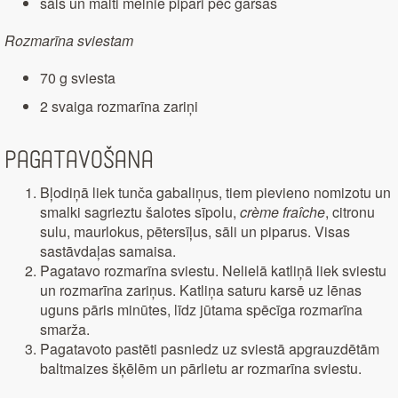
sāls un malti melnie pipari pēc garšas
Rozmarīna sviestam
70 g sviesta
2 svaiga rozmarīna zariņi
Pagatavošana
Bļodiņā liek tunča gabaliņus, tiem pievieno nomizotu un
smalki sagrieztu šalotes sīpolu,
crème fraîche
, citronu
sulu, maurlokus, pētersīļus, sāli un piparus. Visas
sastāvdaļas samaisa.
Pagatavo rozmarīna sviestu. Nelielā katliņā liek sviestu
un rozmarīna zariņus. Katliņa saturu karsē uz lēnas
uguns pāris minūtes, līdz jūtama spēcīga rozmarīna
smarža.
Pagatavoto pastēti pasniedz uz sviestā apgrauzdētām
baltmaizes šķēlēm un pārlietu ar rozmarīna sviestu.