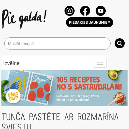
Izvēlne
Toggle
navigation
TUNČA PASTĒTE AR ROZMARĪNA
SVIESTU