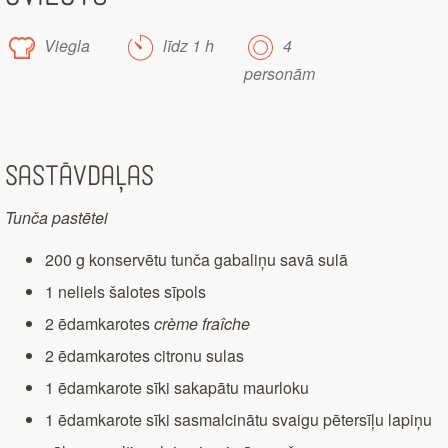
Viegla
līdz 1 h
4
personām
Sastāvdaļas
Tunča pastētei
200 g konservētu tunča gabaliņu savā sulā
1 neliels šalotes sīpols
2 ēdamkarotes
crème fraîche
2 ēdamkarotes citronu sulas
1 ēdamkarote sīki sakapātu maurloku
1 ēdamkarote sīki sasmalcinātu svaigu pētersīļu lapiņu