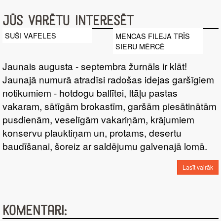
Jūs varētu interesēt
SUŠI VAFELES
MENCAS FILEJA TRĪS
SIERU MĒRCĒ
Jaunais augusta - septembra žurnāls ir klāt!
Jaunajā numurā atradīsi radošas idejas garšīgiem
notikumiem - hotdogu ballītei, Itāļu pastas
vakaram, sātīgām brokastīm, garšām piesātinātām
pusdienām, veselīgām vakariņām, krājumiem
konservu plauktiņam un, protams, desertu
baudīšanai, šoreiz ar saldējumu galvenajā lomā.
Lasīt vairāk
Komentāri: