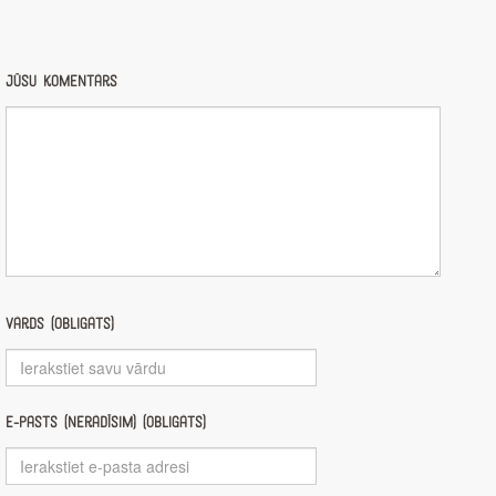
Jūsu komentārs
Vārds (obligāts)
E-pasts (nerādīsim) (obligāts)