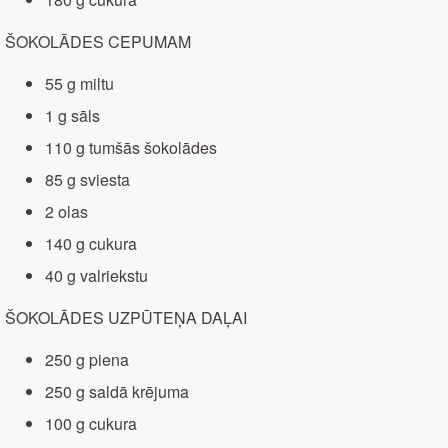
ŠOKOLĀDES CEPUMAM
55 g miltu
1 g sāls
110 g tumšās šokolādes
85 g sviesta
2 olas
140 g cukura
40 g valriekstu
ŠOKOLĀDES UZPŪTEŅA DAĻAI
250 g piena
250 g saldā krējuma
100 g cukura