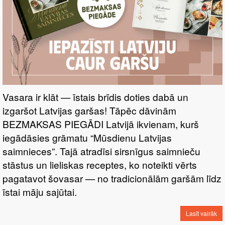
Vasara ir klāt — īstais brīdis doties dabā un
izgaršot Latvijas garšas! Tāpēc dāvinām
BEZMAKSAS PIEGĀDI Latvijā ikvienam, kurš
iegādāsies grāmatu “Mūsdienu Latvijas
saimnieces”. Tajā atradīsi sirsnīgus saimnieču
stāstus un lieliskas receptes, ko noteikti vērts
pagatavot šovasar — no tradicionālām garšām līdz
īstai māju sajūtai.
Lasīt vairāk