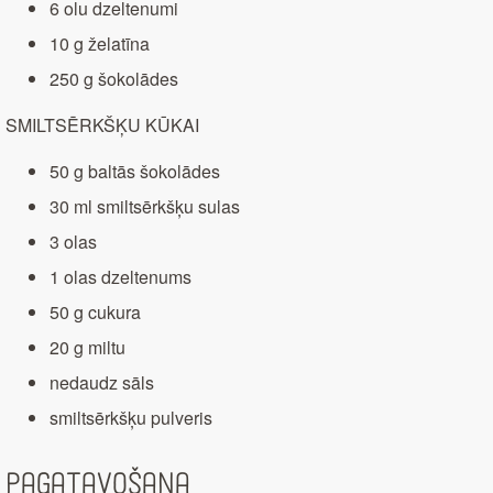
6 olu dzeltenumi
10 g želatīna
250 g šokolādes
SMILTSĒRKŠĶU KŪKAI
50 g baltās šokolādes
30 ml smiltsērkšķu sulas
3 olas
1 olas dzeltenums
50 g cukura
20 g miltu
nedaudz sāls
smiltsērkšķu pulveris
Pagatavošana