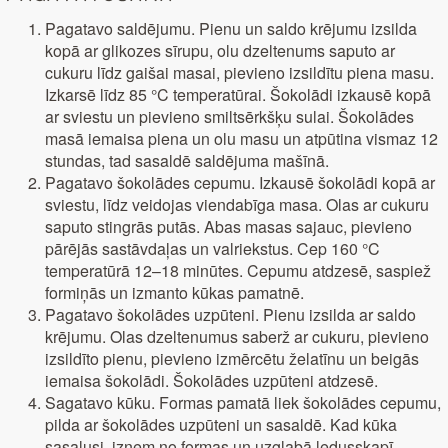
Pagatavo saldējumu. Pienu un saldo krējumu izsilda
kopā ar glikozes sīrupu, olu dzeltenums saputo ar
cukuru līdz gaišai masai, pievieno izsildītu piena masu.
Izkarsē līdz 85 °C temperatūrai. Šokolādi izkausē kopā
ar sviestu un pievieno smiltsērkšķu sulai. Šokolādes
masā iemaisa piena un olu masu un atpūtina vismaz 12
stundas, tad sasaldē saldējuma mašīnā.
Pagatavo šokolādes cepumu. Izkausē šokolādi kopā ar
sviestu, līdz veidojas viendabīga masa. Olas ar cukuru
saputo stingrās putās. Abas masas sajauc, pievieno
pārējās sastāvdaļas un valriekstus. Cep 160 °C
temperatūrā 12–18 minūtes. Cepumu atdzesē, saspiež
formiņās un izmanto kūkas pamatnē.
Pagatavo šokolādes uzpūteni. Pienu izsilda ar saldo
krējumu. Olas dzeltenumus saberž ar cukuru, pievieno
izsildīto pienu, pievieno izmērcētu želatīnu un beigās
iemaisa šokolādi. Šokolādes uzpūteni atdzesē.
Sagatavo kūku. Formas pamatā liek šokolādes cepumu,
pilda ar šokolādes uzpūteni un sasaldē. Kad kūka
sasalusi, izņem no formas un uzglabā ledusskapī.