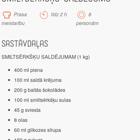
Prasa
līdz 2 h
8
meistarību
personām
Sastāvdaļas
SMILTSĒRKŠĶU SALDĒJUMAM (1 kg)
400 ml piena
100 ml saldā krējuma
200 g baltās šokolādes
100 ml smiltsērkšķu sulas
45 g sviesta
8 olas
60 ml glikozes sīrupa
180 g cukura