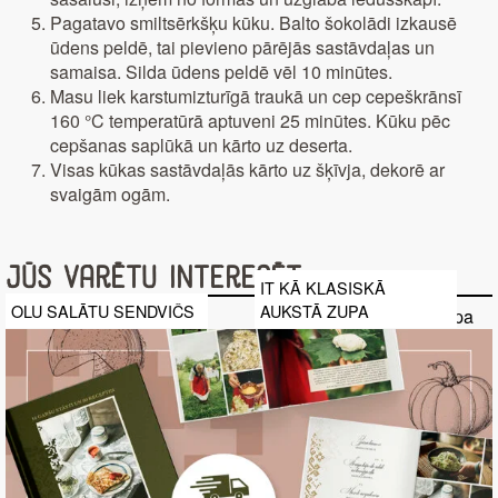
Pagatavo smiltsērkšķu kūku. Balto šokolādi izkausē
ūdens peldē, tai pievieno pārējās sastāvdaļas un
samaisa. Silda ūdens peldē vēl 10 minūtes.
Masu liek karstumizturīgā traukā un cep cepeškrānsī
160 °C temperatūrā aptuveni 25 minūtes. Kūku pēc
cepšanas saplūkā un kārto uz deserta.
Visas kūkas sastāvdaļās kārto uz šķīvja, dekorē ar
svaigām ogām.
Jūs varētu interesēt
IT KĀ KLASISKĀ
OLU SALĀTU SENDVIČS
AUKSTĀ ZUPA