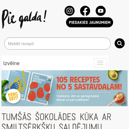
Izvēlne
Toggle
navigation
TUMŠĀS ŠOKOLĀDES KŪKA AR
SMILTSĒRKŠĶU SALDĒJUMU