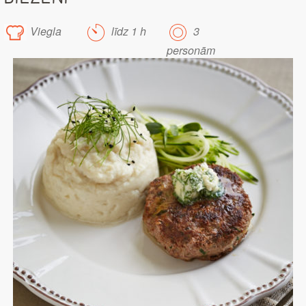
Viegla
līdz 1 h
3
personām