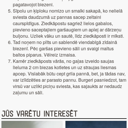
pagatavojot biezeni.
Sīpolu un ķiploku nomizo un smalki sakapā, ko nelielā
sviesta daudzumā uz pannas sacep zeltaini
caurspīdīgus. Ziedkāpostu sagriež lielos gabalos,
pievieno saceptajiem garšaugiem un aplej ar dārzeņu
buljonu. Uzliek vāku un sautē, līdz ziedkāposti ir mīksti.
Tad noņem no plīts un sablendē viendabīgā zīdainā
biezenī. Pēc garšas pievieno sāli un svaigi maltus
baltos piparus. Vēlreiz izmaisa.
Kamēr ziedkāposts vārās, no gaļas izveido saujas
lieluma 2 cm biezas kotletes un uz straujas liesmas
apcep. Vislabāk būtu cept grila pannā, bet, ja tādas nav,
var izlīdzēties ar parasto pannu. Burgeri pasniedzot, tam
virsū var uzlikt piciņu sviesta, kas sajaukts ar nedaudz
zaļumu un sāli.
Jūs varētu interesēt