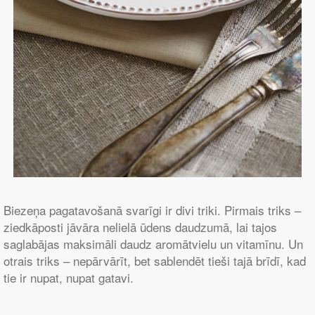
Biezeņa pagatavošanā svarīgi ir divi triki. Pirmais triks –
ziedkāposti jāvāra nelielā ūdens daudzumā, lai tajos
saglabājas maksimāli daudz aromātvielu un vitamīnu. Un
otrais triks – nepārvārīt, bet sablendēt tieši tajā brīdī, kad
tie ir nupat, nupat gatavi.