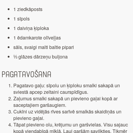
1 ziedkāposts
1 sīpols
1 daiviņa ķiploka
1 ēdamkarote olīveļļas
sāls, svaigi malti baltie pipari
⅓ glāzes dārzeņu buljona
Pagatavošana
Pagatavo gaļu: sīpolu un ķiploku smalki sakapā un
sviestā apcep zeltaini caurspīdīgus.
Zaļumus smalki sakapā un pievieno gaļai kopā ar
saceptajiem garšaugiem.
Cukīni uz vidējās rīves sarīvē smalkās skaidiņās un
pievieno gaļai.
Tāpat pievieno olu, krējumu un garšvielas. Visu sajauc
kopā viendabīgā mīklā. Ļauj garšām savilkties. Tikmēr