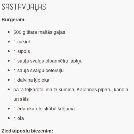
Sastāvdaļas
Burgeram:
500 g tītara maltās gaļas
1 cukīni
1 sīpols
1 sauja svaigu piparmētru lapiņu
1 sauja svaigu pētersīļu
1 daiviņa ķiploka
pa ½ tējkarotei malta kumīna, Kajennas piparu, kanēļa
un sāls
1 ēdamkarote skābā krējuma
1 ola
Ziedk
ā
postu biezenim: