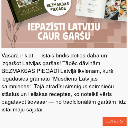
Vasara ir klāt — īstais brīdis doties dabā un
izgaršot Latvijas garšas! Tāpēc dāvinām
BEZMAKSAS PIEGĀDI Latvijā ikvienam, kurš
iegādāsies grāmatu “Mūsdienu Latvijas
saimnieces”. Tajā atradīsi sirsnīgus saimnieču
stāstus un lieliskas receptes, ko noteikti vērts
pagatavot šovasar — no tradicionālām garšām līdz
īstai māju sajūtai.
Lasīt vairāk