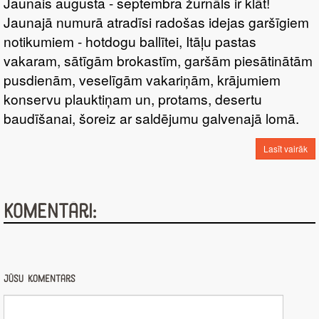
Jaunais augusta - septembra žurnāls ir klāt!
Jaunajā numurā atradīsi radošas idejas garšīgiem
notikumiem - hotdogu ballītei, Itāļu pastas
vakaram, sātīgām brokastīm, garšām piesātinātām
pusdienām, veselīgām vakariņām, krājumiem
konservu plauktiņam un, protams, desertu
baudīšanai, šoreiz ar saldējumu galvenajā lomā.
Lasīt vairāk
Komentāri:
Jūsu komentārs