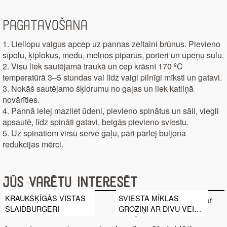
Pagatavošana
1. Liellopu vaigus apcep uz pannas zeltaini brūnus. Pievieno
sīpolu, ķiplokus, medu, melnos piparus, porteri un upeņu sulu.
2. Visu liek sautējamā traukā un cep krāsnī 170 ºC
temperatūrā 3–5 stundas vai līdz vaigi pilnīgi mīksti un gatavi.
3. Nokāš sautējamo šķidrumu no gaļas un liek katliņā
novārīties.
4. Pannā ielej mazliet ūdeni, pievieno spinātus un sāli, viegli
apsautē, līdz spināti gatavi, beigās pievieno sviestu.
5. Uz spinātiem virsū servē gaļu, pāri pārlej buljona
redukcijas mērci.
Jūs varētu interesēt
KRAUKŠĶĪGĀS VISTAS
SVIESTA MĪKLAS
SLAIDBURGERI
GROZIŅI AR DIVU VEIDU
PILDĪJUMIEM