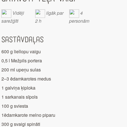
Vidēji
ilgāk par
4
sarežģīti
2 h
personām
Sastāvdaļas
600 g liellopu vaigu
0,5 l Mežpils portera
200 ml upeņu sulas
2–3 ēdamkarotes medus
1 galviņa ķiploka
1 sarkanais sīpols
100 g sviesta
1ēdamkarote melno piparu
300 g svaigi spināti