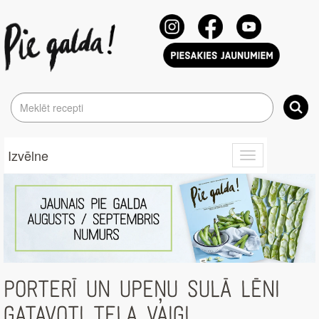
Izvēlne
Toggle
navigation
PORTERĪ UN UPEŅU SULĀ LĒNI
GATAVOTI TEĻA VAIGI